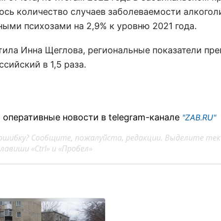
ось количество случаев заболеваемости алкогол
ными психозами на 2,9% к уровню 2021 года.
тила Инна Щеглова, региональные показатели пр
сийский в 1,5 раза.
 оперативные новости в telegram-канале
"ZAB.RU"
ошибку? Сообщите, пожалуйста, редакции. Выделите тек
авиши «Ctrl» и «Пробел»