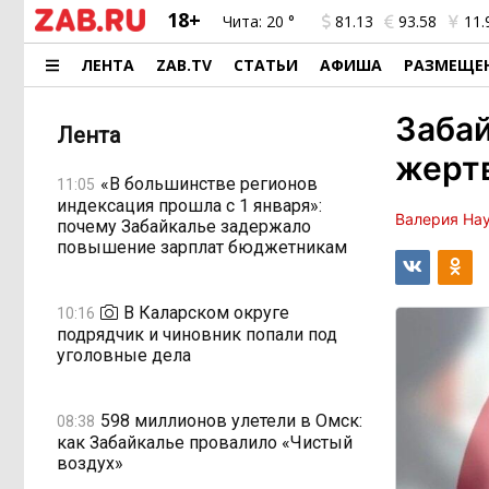
18+
Чита:
20 °
81.13
93.58
11.
ЛЕНТА
ZAB.TV
СТАТЬИ
АФИША
РАЗМЕЩЕ
Забай
Лента
жерт
«В большинстве регионов
11:05
индексация прошла с 1 января»:
Валерия На
почему Забайкалье задержало
повышение зарплат бюджетникам
В Каларском округе
10:16
подрядчик и чиновник попали под
уголовные дела
598 миллионов улетели в Омск:
08:38
как Забайкалье провалило «Чистый
воздух»