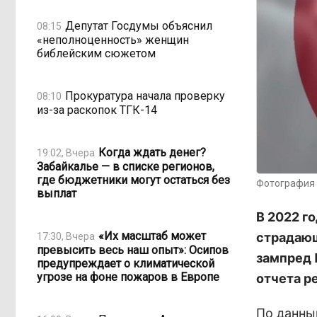
Депутат Госдумы объяснил
08:15
«неполноценность» женщин
библейским сюжетом
Прокуратура начала проверку
08:10
из-за раскопок ТГК-14
Когда ждать денег?
19:02, Вчера
Забайкалье — в списке регионов,
где бюджетники могут остаться без
Фотография 
выплат
В 2022 г
«Их масштаб может
страдающ
17:30, Вчера
превысить весь наш опыт»: Осипов
зампред 
предупреждает о климатической
угрозе на фоне пожаров в Европе
отчета р
По данным