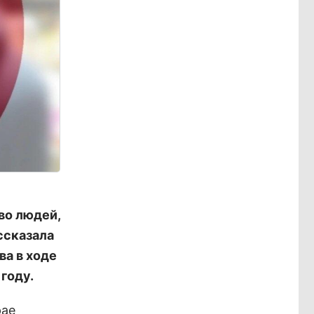
во людей,
ссказала
ва в ходе
году.
рае