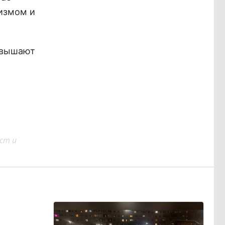
измом и
евышают
ст и