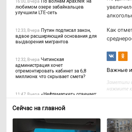
По волнам Арахлея: на
16:00, Вчера
увеличил
любимом озере забайкальцев
улучшили LTE-сеть
алкоголь
Как отме
Путин подписал закон,
12:33, Вчера
вдвое расширяющий основания для
среднерос
выдворения мигрантов
Читинская
12:32, Вчера
администрация хочет
Важные и
отремонтировать кабинет за 6,8
миллиона: что скрывает смета?
Заметили 
нажмите кл
«Нефтемаркет» отвечает:
11:47, Вчера
региональные власти неточно
изложили ситуацию с топливным
Сейчас на главной
кризисом
Учителя в Забайкалье
09:33, Вчера