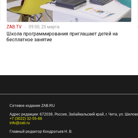
ZAB.TV
09:00, 25 марта
Школа программирования приглашает детей на
бесплатное занятие
Сетевое издание ZAB.RU
Адрес редакции:
672038
, Россия, Забайкальский край, г.
Чита
,
ул. Шилова
+7 (3022) 32-55-66
info@zab.ru
Главный редактор Кондратьев Н. В.