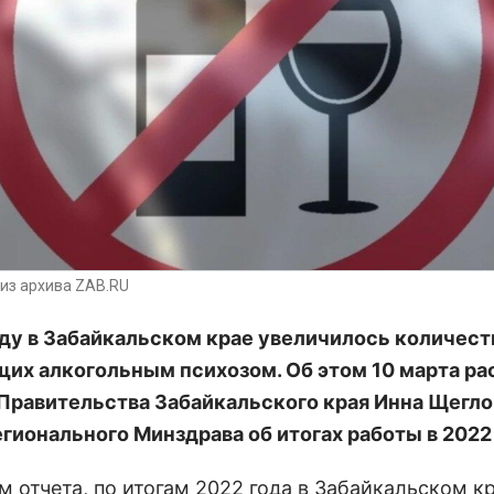
из архива ZAB.RU
оду в Забайкальском крае увеличилось количест
их алкогольным психозом. Об этом 10 марта ра
Правительства Забайкальского края Инна Щегло
егионального Минздрава об итогах работы в 2022 
 отчета, по итогам 2022 года в
Забайкальском к