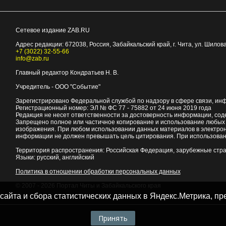
Сетевое издание ZAB.RU
Адрес редакции:
672038
, Россия, Забайкальский край, г.
Чита
,
ул. Шилова
+7 (3022) 32-55-66
info@zab.ru
Главный редактор Кондратьев Н. В.
Учредитель - ООО "Событие"
Зарегистрировано Федеральной службой по надзору в сфере связи, ин
Регистрационный номер: ЭЛ № ФС 77 - 75882 от 24 июня 2019 года
Редакция не несет ответственности за достоверность информации, со
Запрещено полное или частичное копирование и использование любых м
изображения. При любом использовании данных материалов в электро
информации не должен превышать цель цитирования. При использован
Территория распространения: Российская Федерация, зарубежные стр
Языки: русский, английский
Политика в отношении обработки персональных данных
© 2007 - 2026
Портал Читы и Забайкальского края
 сайта и сбора статистических данных в Яндекс.Метрика, 
Принять