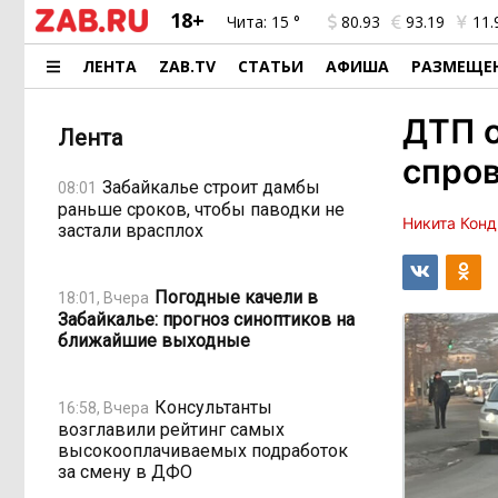
18+
Чита:
15 °
80.93
93.19
11.
ЛЕНТА
ZAB.TV
СТАТЬИ
АФИША
РАЗМЕЩЕ
ДТП о
Лента
спро
Забайкалье строит дамбы
08:01
раньше сроков, чтобы паводки не
Никита Конд
застали врасплох
Погодные качели в
18:01, Вчера
Забайкалье: прогноз синоптиков на
ближайшие выходные
Консультанты
16:58, Вчера
возглавили рейтинг самых
высокооплачиваемых подработок
за смену в ДФО