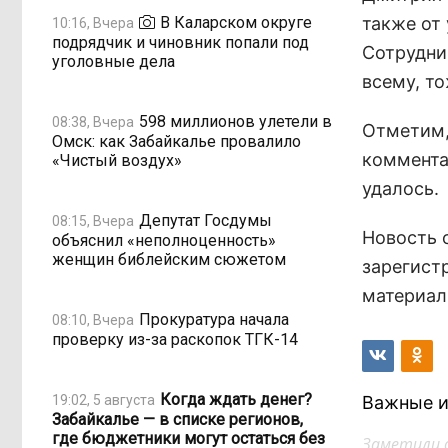
В Каларском округе
также от
10:16, Вчера
подрядчик и чиновник попали под
Сотрудни
уголовные дела
всему, то
598 миллионов улетели в
08:38, Вчера
Отметим,
Омск: как Забайкалье провалило
коммента
«Чистый воздух»
удалось.
Депутат Госдумы
08:15, Вчера
Новость о
объяснил «неполноценность»
женщин библейским сюжетом
зарегистр
материал
Прокуратура начала
08:10, Вчера
проверку из-за раскопок ТГК-14
Когда ждать денег?
19:02, 5 августа
Важные и
Забайкалье — в списке регионов,
где бюджетники могут остаться без
Заметили 