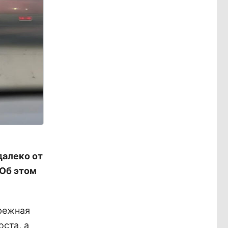
алеко от
 Об этом
режная
ста, а