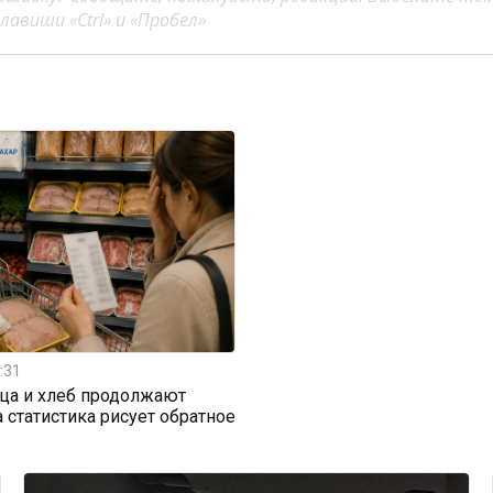
авиши «Ctrl» и «Пробел»
:31
ица и хлеб продолжают
а статистика рисует обратное