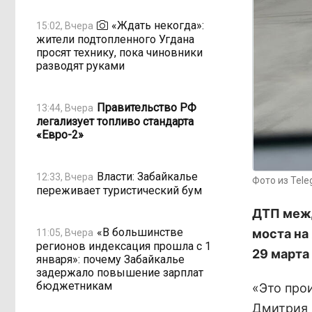
«Ждать некогда»:
15:02, Вчера
жители подтопленного Угдана
просят технику, пока чиновники
разводят руками
Правительство РФ
13:44, Вчера
легализует топливо стандарта
«Евро-2»
Власти: Забайкалье
12:33, Вчера
Фото из Tel
переживает туристический бум
ДТП межд
«В большинстве
моста на
11:05, Вчера
регионов индексация прошла с 1
29 марта
января»: почему Забайкалье
задержало повышение зарплат
бюджетникам
«Это про
Дмитрия 