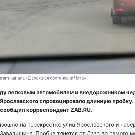
egram-канала «Дорожная обстановка Чита»
у легковым автомобилем и внедорожником нед
 Ярославского спровоцировало длинную пробку.
 сообщил корреспондент ZAB.RU.
изошло на перекрестке улиц Ярославского и набе
Завалишина. Пробка тянется от Лазо до самого мо