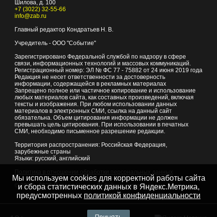
Шилова, д. 100
+7 (3022) 32-55-66
info@zab.ru
Главный редактор Кондратьев Н. В.
Учредитель - ООО "Событие"
Зарегистрировано Федеральной службой по надзору в сфере
связи, информационных технологий и массовых коммуникаций.
Регистрационный номер: ЭЛ № ФС 77 - 75882 от 24 июня 2019 года
Редакция не несет ответственности за достоверность
информации, содержащейся в рекламных материалах
Запрещено полное или частичное копирование и использование
любых материалов сайта, как составных произведений, включая
тексты и изображения. При любом использовании данных
материалов в электронных СМИ, ссылка на данный сайт
обязательна. Объем цитирования информации не должен
превышать цель цитирования. При использовании в печатных
СМИ, необходимо письменное разрешение редакции.
Территория распространения: Российская Федерация,
зарубежные страны
Языки: русский, английский
Политика в отношении обработки персональных данных
Мы используем cookies для корректной работы сайта
© 2007 - 2026
Портал Читы и Забайкальского края
и сбора статистических данных в Яндекс.Метрика,
предусмотренных
политикой конфиденциальности
Принять