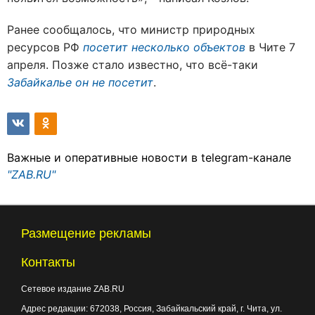
Ранее сообщалось, что министр природных
ресурсов РФ
посетит
несколько объектов
в Чите 7
апреля. Позже стало известно, что всё-таки
Забайкалье он не посетит
.
Важные и оперативные новости в telegram-канале
"ZAB.RU"
Размещение рекламы
Контакты
Сетевое издание ZAB.RU
Адрес редакции:
672038
, Россия, Забайкальский край, г.
Чита
,
ул.