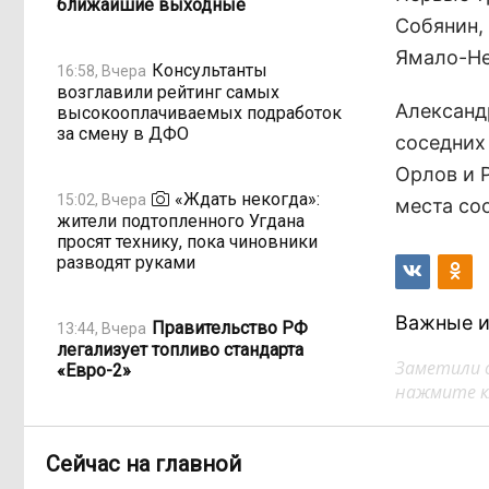
ближайшие выходные
Собянин,
Ямало-Не
Консультанты
16:58, Вчера
возглавили рейтинг самых
Александ
высокооплачиваемых подработок
за смену в ДФО
соседних
Орлов и 
«Ждать некогда»:
15:02, Вчера
места со
жители подтопленного Угдана
просят технику, пока чиновники
разводят руками
Важные и
Правительство РФ
13:44, Вчера
легализует топливо стандарта
Заметили 
«Евро-2»
нажмите кл
Власти: Забайкалье
12:33, Вчера
переживает туристический бум
Сейчас на главной