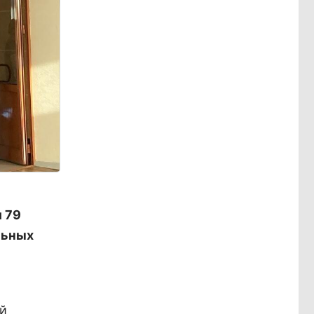
 79
льных
ей