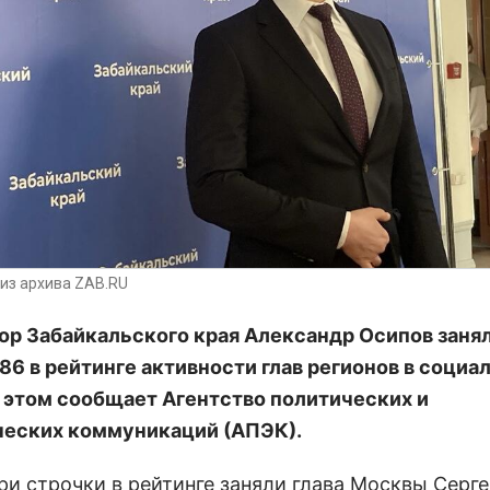
из архива ZAB.RU
ор Забайкальского края Александр Осипов занял
 86 в рейтинге активности глав регионов в социа
б этом сообщает Агентство политических и
еских коммуникаций (АПЭК).
ри строчки в рейтинге заняли глава Москвы Серг