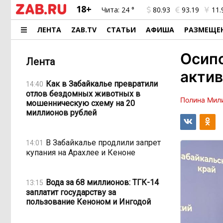
18+
Чита:
24 °
80.93
93.19
11.
ЛЕНТА
ZAB.TV
СТАТЬИ
АФИША
РАЗМЕЩЕ
Осипо
Лента
актив
Как в Забайкалье превратили
14:40
отлов бездомных животных в
Полина Мил
мошенническую схему на 20
миллионов рублей
В Забайкалье продлили запрет
14:01
купания на Арахлее и Кеноне
Вода за 68 миллионов: ТГК-14
13:15
заплатит государству за
пользование Кеноном и Ингодой