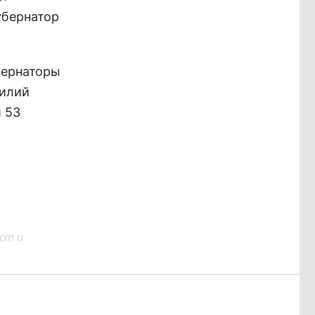
убернатор
бернаторы
силий
 53
ст и