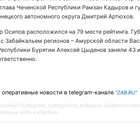
 глава Чеченской Республики Рамзан Кадыров и г
нецкого автономного округа Дмитрий Артюхов.
р Осипов расположился на 79 месте рейтинга. Гу
 с Забайкальем регионов – Амурской области Ва
Республики Бурятии Алексей Цыденов заняли 43 и
ответственно.
 оперативные новости в telegram-канале
"ZAB.RU"
ошибку? Сообщите, пожалуйста, редакции. Выделите тек
авиши «Ctrl» и «Пробел»