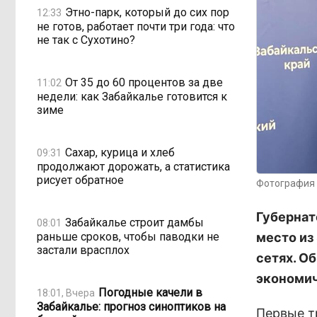
Этно-парк, который до сих пор
12:33
не готов, работает почти три года: что
не так с Сухотино?
От 35 до 60 процентов за две
11:02
недели: как Забайкалье готовится к
зиме
Сахар, курица и хлеб
09:31
продолжают дорожать, а статистика
рисует обратное
Фотография 
Губернат
Забайкалье строит дамбы
08:01
раньше сроков, чтобы паводки не
место из
застали врасплох
сетях. О
экономич
Погодные качели в
18:01, Вчера
Забайкалье: прогноз синоптиков на
Первые т