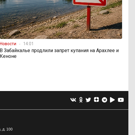
Новости
14:01
В Забайкалье продлили запрет купания на Арахлее и
Кеноне
, д. 100