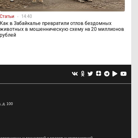
Статьи
14:40
Как в Забайкалье превратили отлов бездомных
животных в мошенническую схему на 20 миллионов
рублей
, д. 100