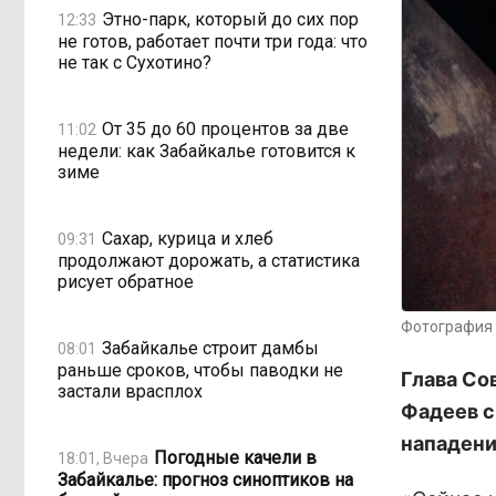
Этно-парк, который до сих пор
12:33
не готов, работает почти три года: что
не так с Сухотино?
От 35 до 60 процентов за две
11:02
недели: как Забайкалье готовится к
зиме
Сахар, курица и хлеб
09:31
продолжают дорожать, а статистика
рисует обратное
Фотография 
Забайкалье строит дамбы
08:01
раньше сроков, чтобы паводки не
Глава Со
застали врасплох
Фадеев с
нападени
Погодные качели в
18:01, Вчера
Забайкалье: прогноз синоптиков на