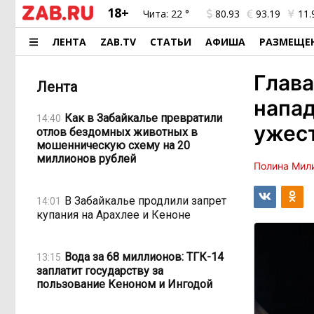
18+
Чита:
22 °
80.93
93.19
11.
ЛЕНТА
ZAB.TV
СТАТЬИ
АФИША
РАЗМЕЩЕ
Глава
Лента
напад
Как в Забайкалье превратили
14:40
ужес
отлов бездомных животных в
мошенническую схему на 20
миллионов рублей
Полина Мил
В Забайкалье продлили запрет
14:01
купания на Арахлее и Кеноне
Вода за 68 миллионов: ТГК-14
13:15
заплатит государству за
пользование Кеноном и Ингодой