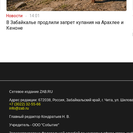
Новости
14:01
В Забайкалье продлили запрет купания на Арахлее и
Кеноне
Сетевое издание ZAB.RU
Адрес редакции:
672038
, Россия, Забайкальский край, г.
Чита
,
ул. Шилова
+7 (3022) 32-55-66
info@zab.ru
Главный редактор Кондратьев Н. В.
Учредитель - ООО "Событие"