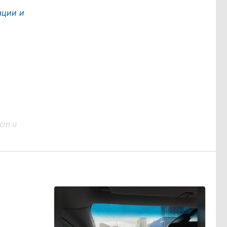
ации и
ст и