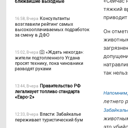
«Сейчас 
ближайшие выходные
тяжкий в
приводит
Консультанты
16:58, Вчера
возглавили рейтинг самых
высокооплачиваемых подработок
Он отмети
за смену в ДФО
животным
загрязне
«Ждать некогда»:
15:02, Вчера
допущени
жители подтопленного Угдана
просят технику, пока чиновники
натравли
разводят руками
так нельз
Правительство РФ
13:44, Вчера
легализует топливо стандарта
Напомним,
«Евро-2»
летнего 
Забайкаль
Власти: Забайкалье
12:33, Вчера
животным
переживает туристический бум
это убий