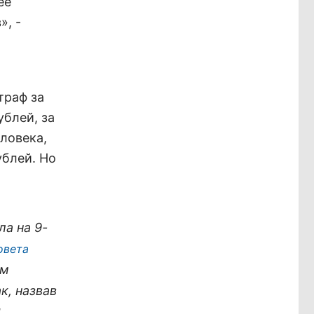
ее
», -
траф за
ублей, за
ловека,
ублей. Но
ла на 9-
овета
ым
к, назвав
я