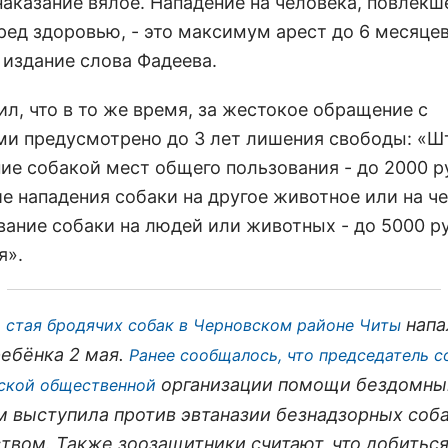
наказание вялое. Нападение на человека, повлекш
ред здоровью, - это максимум арест до 6 месяцев
 издание слова Фадеева.
л, что в то же время, за жестокое обращение с
и предусмотрено до 3 лет лишения свободы: «Ш
ние собакой мест общего пользования - до 2000 р
е нападения собаки на другое животное или на че
вание собаки на людей или животных - до 5000 р
я».
напа
 стая бродячих собак в Черновском районе Читы
ребёнка 2 мая.
Ранее сообщалось, что председатель с
организации помощи бездомн
ской общественной
 выступила против эвтаназии безнадзорных соба
ством. Также зоозащитники считают, что добитьс