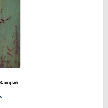
 Валерий
.
и