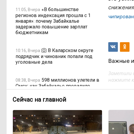
снижения
«В большинстве
11:05, Вчера
регионов индексация прошла с 1
чипирован
января»: почему Забайкалье
задержало повышение зарплат
бюджетникам
В Каларском округе
10:16, Вчера
подрядчик и чиновник попали под
Важные и
уголовные дела
Заметили 
нажмите кл
598 миллионов улетели в
08:38, Вчера
Омск: как Забайкалье провалило
«Чистый воздух»
Сейчас на главной
Депутат Госдумы
08:15, Вчера
объяснил «неполноценность»
женщин библейским сюжетом