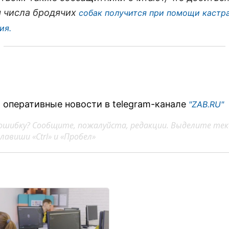
 числа бродячих
собак получится при помощи кастр
ия.
 оперативные новости в telegram-канале
"ZAB.RU"
ошибку? Сообщите, пожалуйста, редакции. Выделите тек
авиши «Ctrl» и «Пробел»