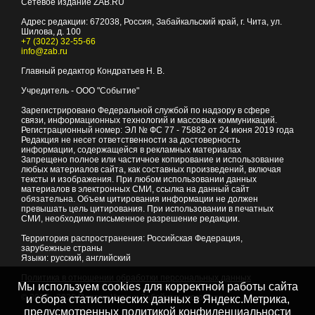
Сетевое издание ZAB.RU
Адрес редакции:
672038
, Россия, Забайкальский край, г.
Чита
,
ул.
Шилова, д. 100
+7 (3022) 32-55-66
info@zab.ru
Главный редактор Кондратьев Н. В.
Учредитель - ООО "Событие"
Зарегистрировано Федеральной службой по надзору в сфере
связи, информационных технологий и массовых коммуникаций.
Регистрационный номер: ЭЛ № ФС 77 - 75882 от 24 июня 2019 года
Редакция не несет ответственности за достоверность
информации, содержащейся в рекламных материалах
Запрещено полное или частичное копирование и использование
любых материалов сайта, как составных произведений, включая
тексты и изображения. При любом использовании данных
материалов в электронных СМИ, ссылка на данный сайт
обязательна. Объем цитирования информации не должен
превышать цель цитирования. При использовании в печатных
СМИ, необходимо письменное разрешение редакции.
Территория распространения: Российская Федерация,
зарубежные страны
Языки: русский, английский
Политика в отношении обработки персональных данных
Мы используем cookies для корректной работы сайта
© 2007 - 2026
Портал Читы и Забайкальского края
и сбора статистических данных в Яндекс.Метрика,
предусмотренных
политикой конфиденциальности