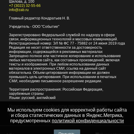
Шилова, д. 100
+7 (3022) 32-55-66
info@zab.ru
Главный редактор Кондратьев Н. В.
Учредитель - ООО "Событие"
Зарегистрировано Федеральной службой по надзору в сфере
связи, информационных технологий и массовых коммуникаций.
Регистрационный номер: ЭЛ № ФС 77 - 75882 от 24 июня 2019 года
Редакция не несет ответственности за достоверность
информации, содержащейся в рекламных материалах
Запрещено полное или частичное копирование и использование
любых материалов сайта, как составных произведений, включая
тексты и изображения. При любом использовании данных
материалов в электронных СМИ, ссылка на данный сайт
обязательна. Объем цитирования информации не должен
превышать цель цитирования. При использовании в печатных
СМИ, необходимо письменное разрешение редакции.
Территория распространения: Российская Федерация,
зарубежные страны
Языки: русский, английский
Политика в отношении обработки персональных данных
Мы используем cookies для корректной работы сайта
© 2007 - 2026
Портал Читы и Забайкальского края
и сбора статистических данных в Яндекс.Метрика,
предусмотренных
политикой конфиденциальности
Принять