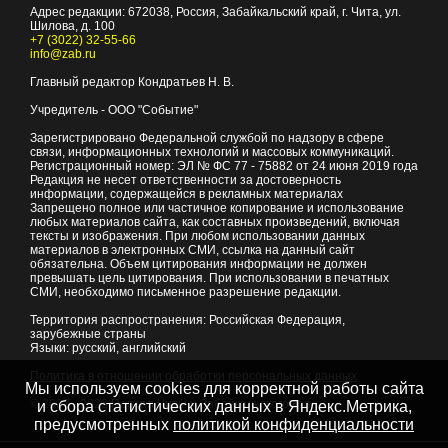
Адрес редакции:
672038
, Россия, Забайкальский край, г.
Чита
,
ул.
Шилова, д. 100
+7 (3022) 32-55-66
info@zab.ru
Главный редактор Кондратьев Н. В.
Учредитель - ООО "Событие"
Зарегистрировано Федеральной службой по надзору в сфере
связи, информационных технологий и массовых коммуникаций.
Регистрационный номер: ЭЛ № ФС 77 - 75882 от 24 июня 2019 года
Редакция не несет ответственности за достоверность
информации, содержащейся в рекламных материалах
Запрещено полное или частичное копирование и использование
любых материалов сайта, как составных произведений, включая
тексты и изображения. При любом использовании данных
материалов в электронных СМИ, ссылка на данный сайт
обязательна. Объем цитирования информации не должен
превышать цель цитирования. При использовании в печатных
СМИ, необходимо письменное разрешение редакции.
Территория распространения: Российская Федерация,
зарубежные страны
Языки: русский, английский
Политика в отношении обработки персональных данных
Мы используем cookies для корректной работы сайта
© 2007 - 2026
Портал Читы и Забайкальского края
и сбора статистических данных в Яндекс.Метрика,
предусмотренных
политикой конфиденциальности