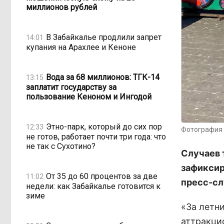
миллионов рублей
В Забайкалье продлили запрет
14:01
купания на Арахлее и Кеноне
Вода за 68 миллионов: ТГК-14
13:15
заплатит государству за
пользование Кеноном и Ингодой
Этно-парк, который до сих пор
12:33
Фотография 
не готов, работает почти три года: что
не так с Сухотино?
Случаев 
зафиксир
От 35 до 60 процентов за две
11:02
пресс-сл
недели: как Забайкалье готовится к
зиме
«За летн
аттракцио