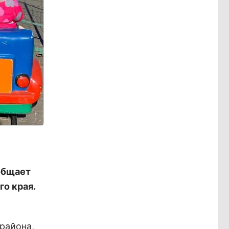
общает
о края.
 района,