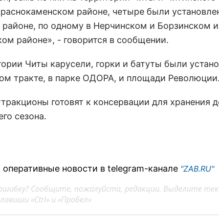
Краснокаменском районе, четыре были установле
 районе, по одному в Нерчинском и Борзинском и
ом районе», - говорится в сообщении.
тории Читы карусели, горки и батуты были устан
ом тракте, в парке ОДОРА, и площади Революции
ттракционы готовят к консервации для хранения д
го сезона.
 оперативные новости в telegram-канале
"ZAB.RU"
ошибку? Сообщите, пожалуйста, редакции. Выделите тек
авиши «Ctrl» и «Пробел»