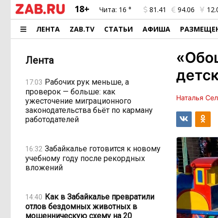
18+
Чита:
16 °
81.41
94.06
12.
ЛЕНТА
ZAB.TV
СТАТЬИ
АФИША
РАЗМЕЩЕ
«Обош
Лента
детск
Рабочих рук меньше, а
17:03
проверок — больше: как
Наталья Се
ужесточение миграционного
законодательства бьёт по карману
работодателей
Забайкалье готовится к новому
16:32
учебному году после рекордных
вложений
Как в Забайкалье превратили
14:40
отлов бездомных животных в
мошенническую схему на 20