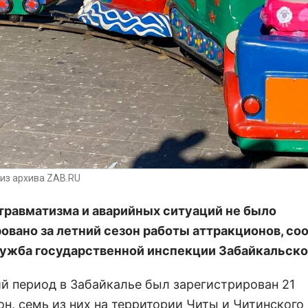
из архива ZAB.RU
травматизма и аварийных ситуаций не было
овано за летний сезон работы аттракционов, со
ужба государственной инспекции Забайкальског
ий период в Забайкалье был зарегистрирован 21
н, семь из них на территории Читы и Читинского