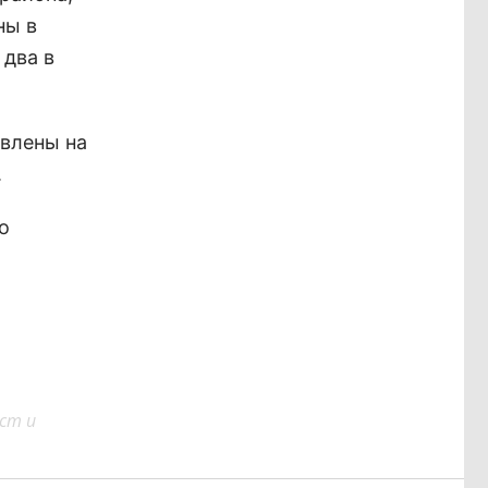
ны в
 два в
овлены на
.
о
ст и