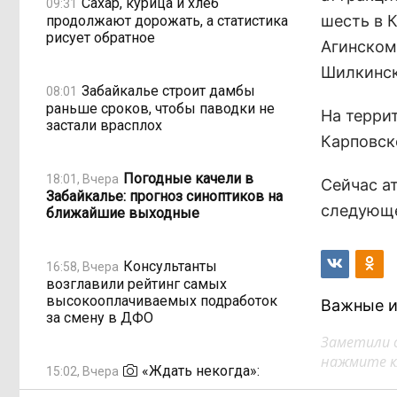
Сахар, курица и хлеб
09:31
шесть в 
продолжают дорожать, а статистика
рисует обратное
Агинском
Шилкинск
Забайкалье строит дамбы
08:01
раньше сроков, чтобы паводки не
На терри
застали врасплох
Карповск
Погодные качели в
18:01, Вчера
Сейчас а
Забайкалье: прогноз синоптиков на
следующе
ближайшие выходные
Консультанты
16:58, Вчера
возглавили рейтинг самых
высокооплачиваемых подработок
Важные и
за смену в ДФО
Заметили 
нажмите кл
«Ждать некогда»:
15:02, Вчера
жители подтопленного Угдана