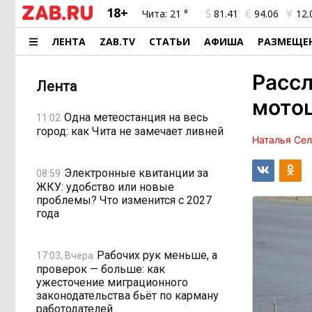
18+
Чита:
21 °
81.41
94.06
12.
ЛЕНТА
ZAB.TV
СТАТЬИ
АФИША
РАЗМЕЩЕ
Рассл
Лента
мото
Одна метеостанция на весь
11:02
город: как Чита не замечает ливней
Наталья Се
Электронные квитанции за
08:59
ЖКУ: удобство или новые
проблемы? Что изменится с 2027
года
Рабочих рук меньше, а
17:03, Вчера
проверок — больше: как
ужесточение миграционного
законодательства бьёт по карману
работодателей