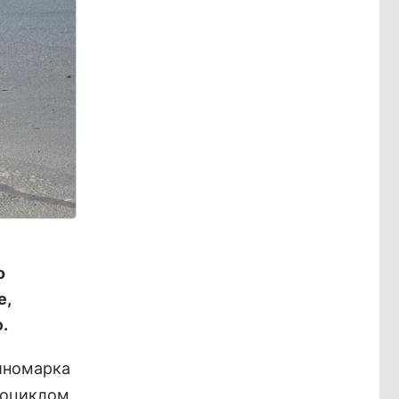
о
е,
.
иномарка
тоциклом,