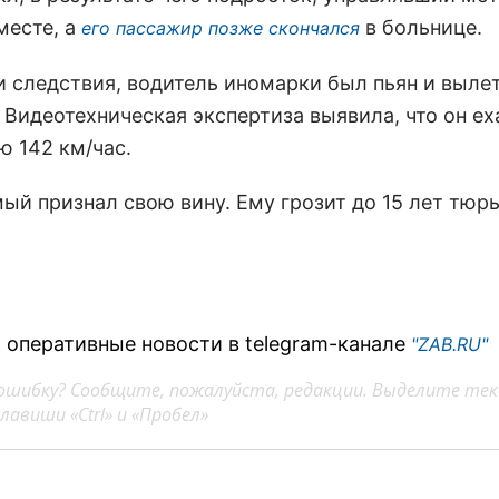
месте, а
в больнице.
его пассажир позже скончался
и следствия, водитель иномарки был пьян и вылет
 Видеотехническая экспертиза выявила, что он ех
ю 142 км/час.
ый признал свою вину. Ему грозит до 15 лет тюр
 оперативные новости в telegram-канале
"ZAB.RU"
ошибку? Сообщите, пожалуйста, редакции. Выделите тек
авиши «Ctrl» и «Пробел»