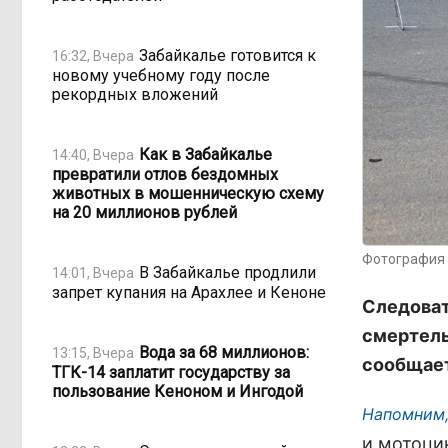
Забайкалье готовится к
16:32, Вчера
новому учебному году после
рекордных вложений
Как в Забайкалье
14:40, Вчера
превратили отлов бездомных
животных в мошенническую схему
на 20 миллионов рублей
Фотография 
В Забайкалье продлили
14:01, Вчера
запрет купания на Арахлее и Кеноне
Следоват
смертель
Вода за 68 миллионов:
13:15, Вчера
сообщает
ТГК-14 заплатит государству за
пользование Кеноном и Ингодой
Напомним,
и мотоци