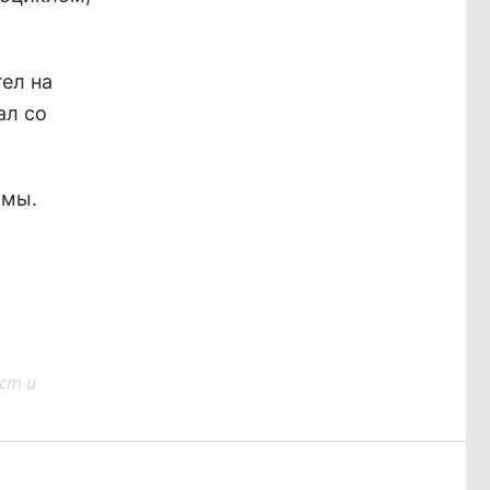
ел на
ал со
ьмы.
ст и