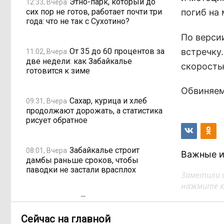
Этно-парк, который до
12:33, Вчера
сих пор не готов, работает почти три
погиб на 
года: что не так с Сухотино?
По верси
От 35 до 60 процентов за
встречку.
11:02, Вчера
две недели: как Забайкалье
скорость
готовится к зиме
Обвиняем
Сахар, курица и хлеб
09:31, Вчера
продолжают дорожать, а статистика
рисует обратное
Забайкалье строит
08:01, Вчера
Важные и
дамбы раньше сроков, чтобы
паводки не застали врасплох
Заметили 
нажмите кл
Погодные качели в
18:01, 6 августа
Забайкалье: прогноз синоптиков на
Сейчас на главной
ближайшие выходные