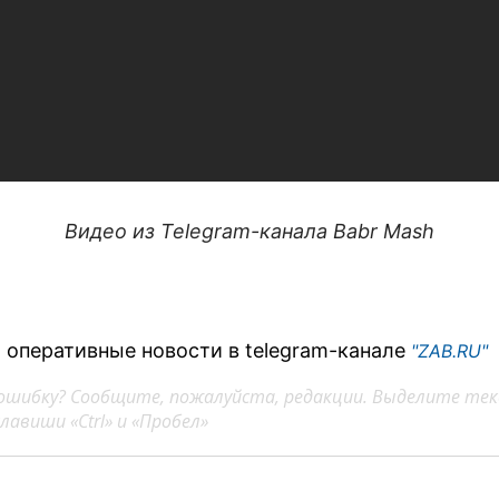
Видео из Telegram-канала Babr Mash
 оперативные новости в telegram-канале
"ZAB.RU"
ошибку? Сообщите, пожалуйста, редакции. Выделите тек
авиши «Ctrl» и «Пробел»