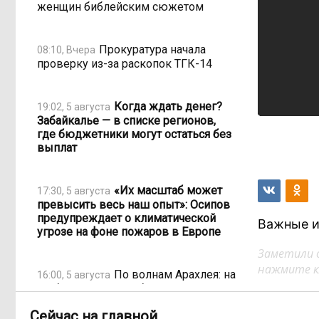
женщин библейским сюжетом
Прокуратура начала
08:10, Вчера
проверку из-за раскопок ТГК-14
Когда ждать денег?
19:02, 5 августа
Забайкалье — в списке регионов,
где бюджетники могут остаться без
выплат
«Их масштаб может
17:30, 5 августа
превысить весь наш опыт»: Осипов
предупреждает о климатической
Важные и
угрозе на фоне пожаров в Европе
Заметили 
нажмите кл
По волнам Арахлея: на
16:00, 5 августа
любимом озере забайкальцев
улучшили LTE-сеть
Сейчас на главной