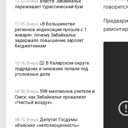
Власти: Забайкалье
12:33, Вчера
говоритс
переживает туристический бум
Предварит
«В большинстве
11:05, Вчера
ремонтир
регионов индексация прошла с 1
января»: почему Забайкалье
задержало повышение зарплат
бюджетникам
В Каларском округе
10:16, Вчера
подрядчик и чиновник попали под
уголовные дела
598 миллионов улетели в
08:38, Вчера
Омск: как Забайкалье провалило
«Чистый воздух»
Депутат Госдумы
08:15, Вчера
объяснил «неполноценность»