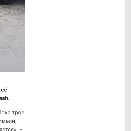
 её
ash.
Пока трое
имали,
ется», -