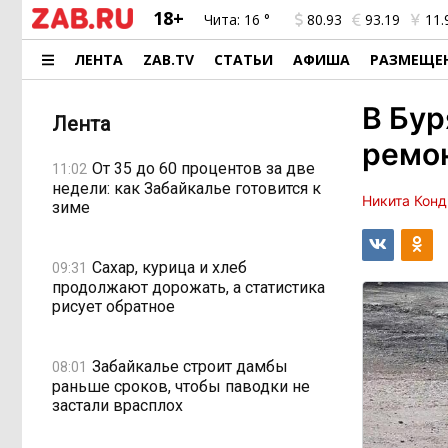
18+
Чита:
16 °
80.93
93.19
11.
ЛЕНТА
ZAB.TV
СТАТЬИ
АФИША
РАЗМЕЩЕ
В Бур
Лента
ремо
От 35 до 60 процентов за две
11:02
недели: как Забайкалье готовится к
Никита Конд
зиме
Сахар, курица и хлеб
09:31
продолжают дорожать, а статистика
рисует обратное
Забайкалье строит дамбы
08:01
раньше сроков, чтобы паводки не
застали врасплох