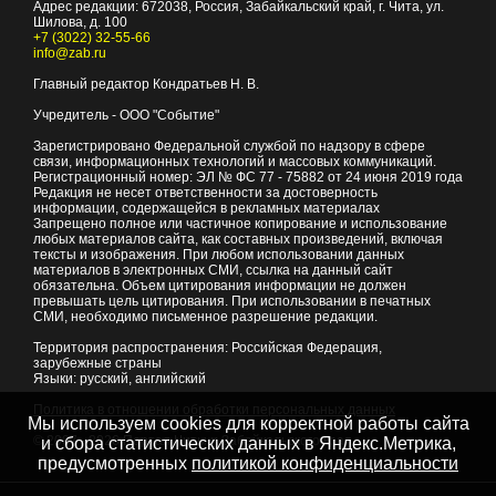
Адрес редакции:
672038
, Россия, Забайкальский край, г.
Чита
,
ул.
Шилова, д. 100
+7 (3022) 32-55-66
info@zab.ru
Главный редактор Кондратьев Н. В.
Учредитель - ООО "Событие"
Зарегистрировано Федеральной службой по надзору в сфере
связи, информационных технологий и массовых коммуникаций.
Регистрационный номер: ЭЛ № ФС 77 - 75882 от 24 июня 2019 года
Редакция не несет ответственности за достоверность
информации, содержащейся в рекламных материалах
Запрещено полное или частичное копирование и использование
любых материалов сайта, как составных произведений, включая
тексты и изображения. При любом использовании данных
материалов в электронных СМИ, ссылка на данный сайт
обязательна. Объем цитирования информации не должен
превышать цель цитирования. При использовании в печатных
СМИ, необходимо письменное разрешение редакции.
Территория распространения: Российская Федерация,
зарубежные страны
Языки: русский, английский
Политика в отношении обработки персональных данных
Мы используем cookies для корректной работы сайта
© 2007 - 2026
Портал Читы и Забайкальского края
и сбора статистических данных в Яндекс.Метрика,
предусмотренных
политикой конфиденциальности