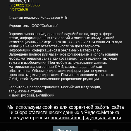
Шилова, д. 100
+7 (3022) 32-55-66
info@zab.ru
Главный редактор Кондратьев Н. В.
Учредитель - ООО "Событие"
Зарегистрировано Федеральной службой по надзору в сфере
связи, информационных технологий и массовых коммуникаций.
Регистрационный номер: ЭЛ № ФС 77 - 75882 от 24 июня 2019 года
Редакция не несет ответственности за достоверность
информации, содержащейся в рекламных материалах
Запрещено полное или частичное копирование и использование
любых материалов сайта, как составных произведений, включая
тексты и изображения. При любом использовании данных
материалов в электронных СМИ, ссылка на данный сайт
обязательна. Объем цитирования информации не должен
превышать цель цитирования. При использовании в печатных
СМИ, необходимо письменное разрешение редакции.
Территория распространения: Российская Федерация,
зарубежные страны
Языки: русский, английский
Политика в отношении обработки персональных данных
Мы используем cookies для корректной работы сайта
© 2007 - 2026
Портал Читы и Забайкальского края
и сбора статистических данных в Яндекс.Метрика,
предусмотренных
политикой конфиденциальности
Принять