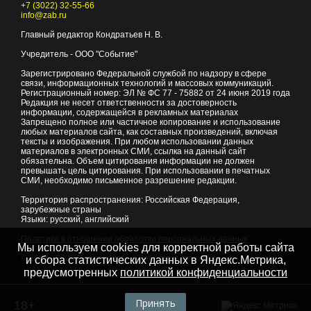
+7 (3022) 32-55-66
info@zab.ru
Главный редактор Кондратьев Н. В.
Учредитель - ООО "Событие"
Зарегистрировано Федеральной службой по надзору в сфере
связи, информационных технологий и массовых коммуникаций.
Регистрационный номер: ЭЛ № ФС 77 - 75882 от 24 июня 2019 года
Редакция не несет ответственности за достоверность
информации, содержащейся в рекламных материалах
Запрещено полное или частичное копирование и использование
любых материалов сайта, как составных произведений, включая
тексты и изображения. При любом использовании данных
материалов в электронных СМИ, ссылка на данный сайт
обязательна. Объем цитирования информации не должен
превышать цель цитирования. При использовании в печатных
СМИ, необходимо письменное разрешение редакции.
Территория распространения: Российская Федерация,
зарубежные страны
Языки: русский, английский
Политика в отношении обработки персональных данных
Мы используем cookies для корректной работы сайта
© 2007 - 2026
Портал Читы и Забайкальского края
и сбора статистических данных в Яндекс.Метрика,
предусмотренных
политикой конфиденциальности
Принять
18+