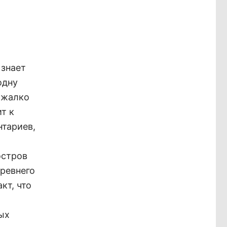
 знает
одну
 жалко
т к
нтариев,
остров
древнего
кт, что
ых