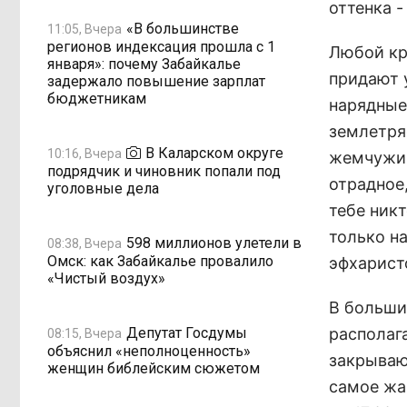
оттенка 
«В большинстве
11:05, Вчера
регионов индексация прошла с 1
Любой кр
января»: почему Забайкалье
придают 
задержало повышение зарплат
бюджетникам
нарядные
землетря
В Каларском округе
10:16, Вчера
жемчужин
подрядчик и чиновник попали под
отрадное
уголовные дела
тебе ник
только на
598 миллионов улетели в
08:38, Вчера
Омск: как Забайкалье провалило
эфхаристо
«Чистый воздух»
В больши
Депутат Госдумы
располаг
08:15, Вчера
объяснил «неполноценность»
закрываю
женщин библейским сюжетом
самое жа