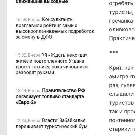
ближайшие выходные
огребать
туристы, 
Консультанты
16:58, Вчера
гречанка
возглавили рейтинг самых
оливковое
высокооплачиваемых подработок
за смену в ДФО
Практиче
***
«Ждать некогда»:
15:02, Вчера
жители подтопленного Угдана
просят технику, пока чиновники
Крит, как
разводят руками
эмигрант
раз, гул
Правительство РФ
13:44, Вчера
слышали 
легализует топливо стандарта
«Евро-2»
туристов 
так и пр
почтенно
Власти: Забайкалье
12:33, Вчера
переживает туристический бум
старики п