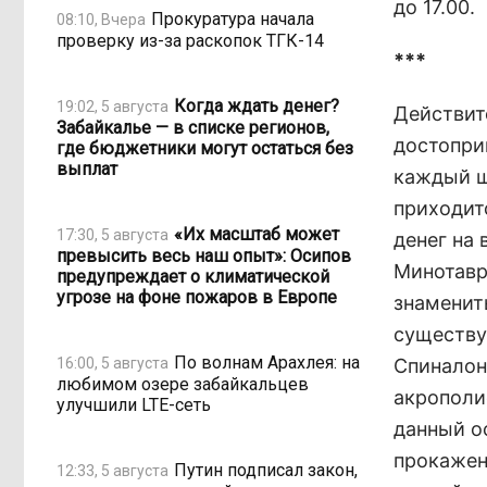
до 17.00.
Прокуратура начала
08:10, Вчера
проверку из-за раскопок ТГК-14
***
Когда ждать денег?
19:02, 5 августа
Действите
Забайкалье — в списке регионов,
достопри
где бюджетники могут остаться без
выплат
каждый ш
приходит
«Их масштаб может
17:30, 5 августа
денег на 
превысить весь наш опыт»: Осипов
Минотавр
предупреждает о климатической
угрозе на фоне пожаров в Европе
знамениты
существу
По волнам Арахлея: на
16:00, 5 августа
Спиналон
любимом озере забайкальцев
акрополи
улучшили LTE-сеть
данный о
прокаженн
Путин подписал закон,
12:33, 5 августа