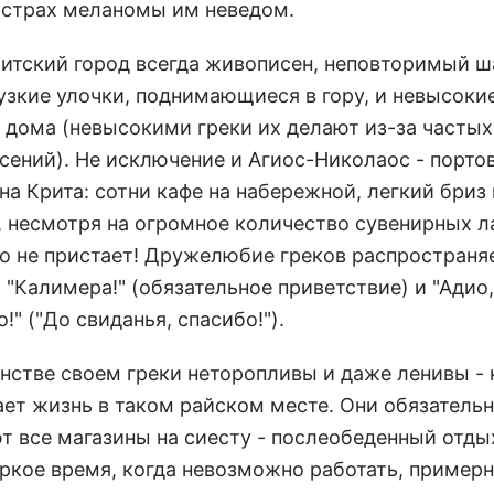
- страх меланомы им неведом.
итский город всегда живописен, неповторимый 
узкие улочки, поднимающиеся в гору, и невысоки
 дома (невысокими греки их делают из-за частых
сений). Не исключение и Агиос-Николаос - порто
а Крита: сотни кафе на набережной, легкий бриз 
, несмотря на огромное количество сувенирных ла
то не пристает! Дружелюбие греков распространя
 "Калимера!" (обязательное приветствие) и "Адио,
!" ("До свиданья, спасибо!").
нстве своем греки неторопливы и даже ленивы - 
ает жизнь в таком райском месте. Они обязатель
т все магазины на сиесту - послеобеденный отдых
ркое время, когда невозможно работать, примерно