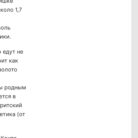
мишке
коло 1,7
воль
ики.
ю едут не
оит как
золото
ры родным
ется в
критский
етика (от