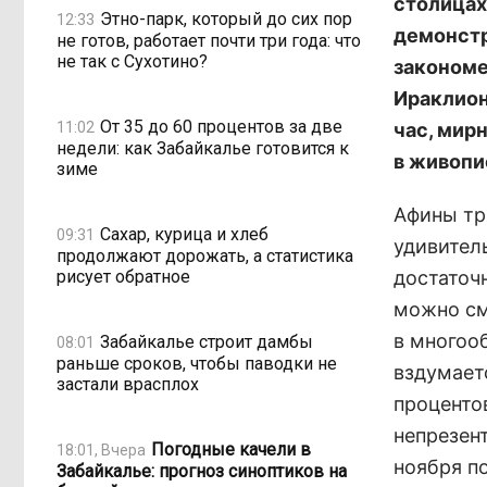
столицах
Этно-парк, который до сих пор
12:33
демонстр
не готов, работает почти три года: что
не так с Сухотино?
закономе
Ираклион
От 35 до 60 процентов за две
11:02
час, мир
недели: как Забайкалье готовится к
в живопи
зиме
Афины тр
Сахар, курица и хлеб
09:31
удивитель
продолжают дорожать, а статистика
рисует обратное
достаточ
можно см
в многоо
Забайкалье строит дамбы
08:01
раньше сроков, чтобы паводки не
вздумает
застали врасплох
проценто
непрезен
Погодные качели в
18:01, Вчера
ноября по
Забайкалье: прогноз синоптиков на