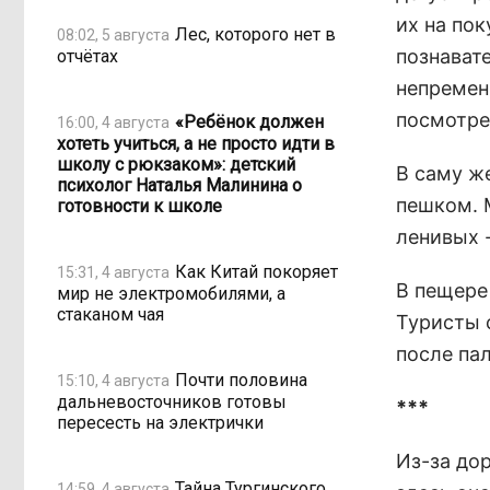
их на по
Лес, которого нет в
08:02, 5 августа
познават
отчётах
непремен
посмотре
«Ребёнок должен
16:00, 4 августа
хотеть учиться, а не просто идти в
школу с рюкзаком»: детский
В саму ж
психолог Наталья Малинина о
пешком. 
готовности к школе
ленивых -
Как Китай покоряет
15:31, 4 августа
В пещере 
мир не электромобилями, а
стаканом чая
Туристы 
после па
Почти половина
15:10, 4 августа
дальневосточников готовы
***
пересесть на электрички
Из-за дор
Тайна Тургинского
14:59, 4 августа