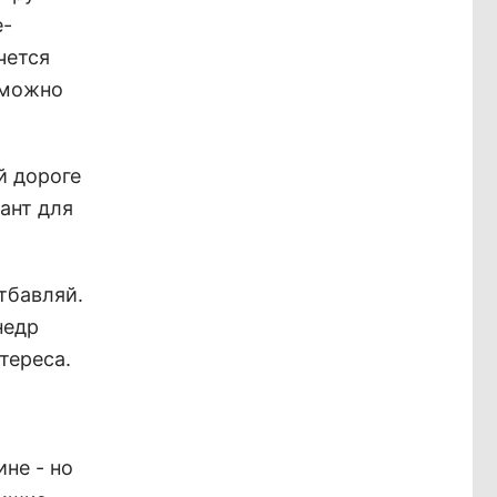
е-
чется
 можно
й дороге
ант для
отбавляй.
недр
тереса.
не - но