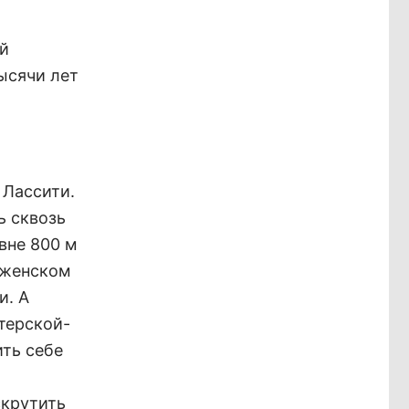
ой
тысячи лет
 Лассити.
ь сквозь
вне 800 м
в женском
и. А
терской-
ть себе
скрутить