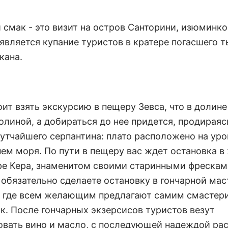
 смак - это визит на остров Санторини, изюминк
является купание туристов в кратере погасшего 
кана.
ит взять экскурсию в пещеру Зевса, что в долине
олиной, а добираться до нее придется, продираяс
жутчайшего серпантина: плато расположено на уро
нем моря. По пути в пещеру вас ждет остановка 
е Кера, знаменитом своими старинными фрескам
 обязательно сделаете остановку в гончарной мас
, где всем желающим предлагают самим смастери
к. После гончарных экзерсисов туристов везут
овать вино и масло, с последующей надеждой ра