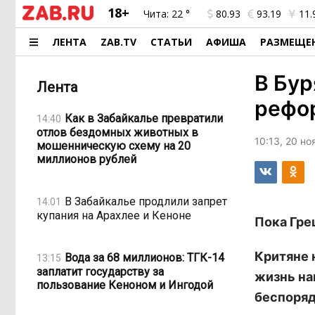
18+
Чита:
22 °
80.93
93.19
11.
ЛЕНТА
ZAB.TV
СТАТЬИ
АФИША
РАЗМЕЩЕ
В Бу
Лента
рефо
Как в Забайкалье превратили
14:40
отлов бездомных животных в
10:13, 20 н
мошенническую схему на 20
миллионов рублей
В Забайкалье продлили запрет
14:01
купания на Арахлее и Кеноне
Пока Гре
Критяне 
Вода за 68 миллионов: ТГК-14
13:15
заплатит государству за
жизнь на
пользование Кеноном и Ингодой
беспоряд