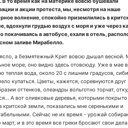
. В то время как на материке вовсю бушевали
ации и акции протеста, мы, несмотря на наше
рное волнение, спокойно приземлились в критс
е, вдохнули грудью воздух с моря и уже через к
но покачиваясь в автобусе, ехали в отель, расп
сном заливе Мирабелло.
ясло, а безмятежный Крит вовсю дышал весной. 
ное море, оно видно здесь отовсюду. Уже в мае в
но теплая вода, около 20 с лишним градусов, сиб
ело купаться. Цветы, кажется, соревнуются друг
бразии оттенков, олеандры вольготно торчат, отк
ся… А вот оливковые деревья, которыми покрыто
в критской земли, показались мне серенькими и
табельными. Сейчас не их время - урожай собира
 март, и в это время все греки бросают свои дела