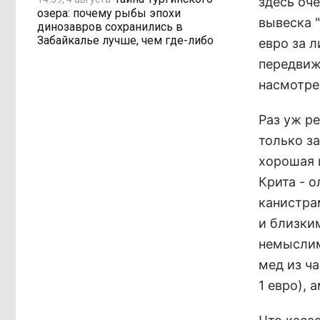
здесь оч
озера: почему рыбы эпохи
вывеска "
динозавров сохранились в
Забайкалье лучше, чем где-либо
евро за л
передвиж
насмотре
Раз уж ре
только з
хорошая 
Крита - о
канистра
и близким
немыслим
мед из ча
1 евро), 