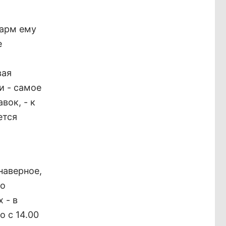
шарм ему
е
вая
и - самое
вок, - к
ется
наверное,
но
 - в
 с 14.00