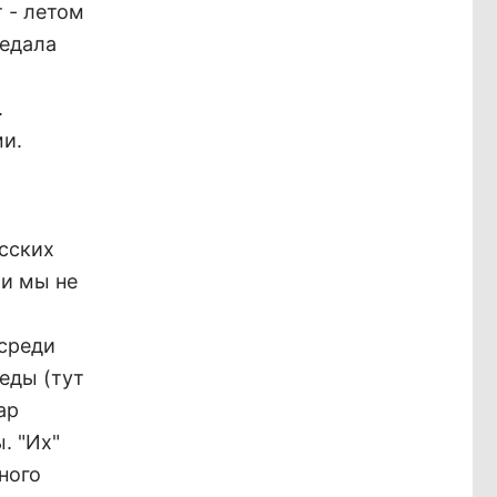
 - летом
ведала
.
и.
усских
 и мы не
 среди
еды (тут
ар
. "Их"
ного