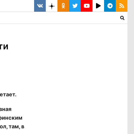
ти
етает.
вная
афинским
л, там, в