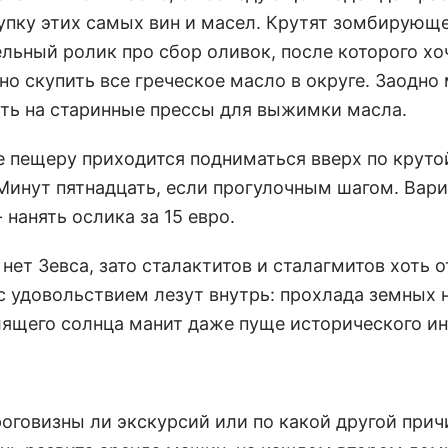
купку этих самых вин и масел. Крутят зомбирующ
ельный ролик про сбор оливок, после которого хо
но скупить все греческое масло в округе. Заодно
ть на старинные прессы для выжимки масла.
е пещеру приходится подниматься вверх по круто
Минут пятнадцать, если прогулочным шагом. Вари
 нанять ослика за 15 евро.
нет Зевса, зато сталактитов и сталагмитов хоть 
с удовольствием лезут внутрь: прохлада земных 
лящего солнца манит даже пуще исторического ин
оговизны ли экскурсий или по какой другой причи