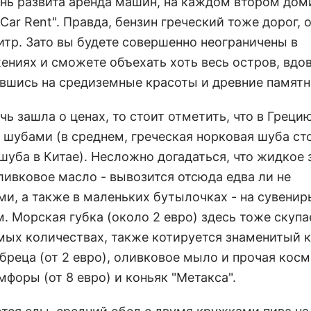
ень развита аренда машин, на каждом втором до
Car Rent". Правда, бензин греческий тоже дорог, о
итр. Зато вы будете совершенно неограничены в
ениях и сможете объехать хоть весь остров, вдо
вшись на средиземные красоты и древние памятн
чь зашла о ценах, то стоит отметить, что в Греци
а шубами (в среднем, греческая норковая шуба ст
шуба в Китае). Несложно догадаться, что жидкое 
ливковое масло - вывозится отсюда едва ли не
ми, а также в маленьких бутылочках - на сувени
. Морская губка (около 2 евро) здесь тоже скупа
ых количествах, также котируется знаменитый 
бреца (от 2 евро), оливковое мыло и прочая косм
амфоры (от 8 евро) и коньяк "Метакса".