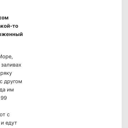
ком
акой-то
оложенный
Море,
 заливах
иряку
 с другом
уда им
 99
ют с
 и едут