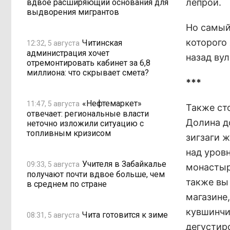
лепрой.
вдвое расширяющий основания для
выдворения мигрантов
Но самый
которого 
Читинская
12:32, 5 августа
администрация хочет
назад вул
отремонтировать кабинет за 6,8
миллиона: что скрывает смета?
***
«Нефтемаркет»
11:47, 5 августа
Также сто
отвечает: региональные власти
Долина д
неточно изложили ситуацию с
топливным кризисом
зигзаги 
над уров
Учителя в Забайкалье
09:33, 5 августа
монастыр
получают почти вдвое больше, чем
также вы
в среднем по стране
магазине
кувшинчи
Чита готовится к зиме
08:31, 5 августа
дегустир