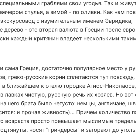
 специальными граблями свои угодья. Так и живут
вечером стулья, а зимой - по оливки. Как нам по
-экскурсовод с изумительным именем Эвридика,
 дерево - это вторая валюта в Греции после евро
ски каждый критянин владеет несколькими таким
 и сама Греция, достаточно популярное место у р
ов, греко-русские корни сплетаются тут повсюду,
яя в ближайшем к отелю городке Агиос-Николаосе,
в лавках чистую, русскую речь их хозяев. Но вот
нашего брата было негусто: немцы, англичане, шв
осится: и прочая живность)… Причем количество п
го возраста просто превышает мыслимые пределы
одтянуты, носят "гриндерсы" и загорают до уголь