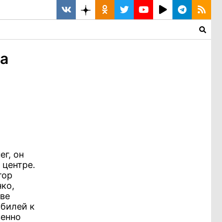
га
ег, он
 центре.
тор
ко,
тве
обилей к
венно