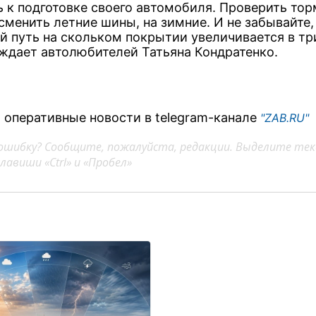
ь к подготовке своего автомобиля. Проверить то
сменить летние шины, на зимние. И не забывайте,
й путь на скольком покрытии увеличивается в три
ждает автолюбителей Татьяна Кондратенко.
 оперативные новости в telegram-канале
"ZAB.RU"
ошибку? Сообщите, пожалуйста, редакции. Выделите тек
авиши «Ctrl» и «Пробел»