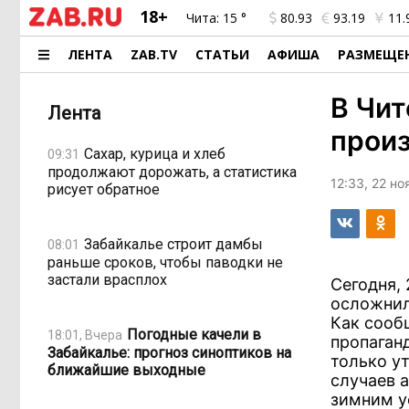
18+
Чита:
15 °
80.93
93.19
11.
ЛЕНТА
ZAB.TV
СТАТЬИ
АФИША
РАЗМЕЩЕ
В Чит
Лента
прои
Сахар, курица и хлеб
09:31
продолжают дорожать, а статистика
12:33, 22 н
рисует обратное
Забайкалье строит дамбы
08:01
раньше сроков, чтобы паводки не
застали врасплох
Сегодня, 
осложнил
Как сооб
Погодные качели в
18:01, Вчера
пропаган
Забайкалье: прогноз синоптиков на
только у
ближайшие выходные
случаев 
зимним у