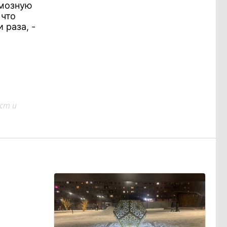
рмозную
 что
 раза, -
ст и