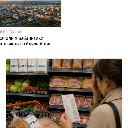
8:01, Вчера
ачели в Забайкалье:
ноптиков на ближайшие