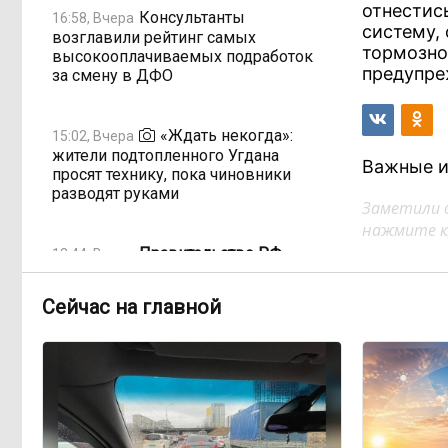
отнестис
Консультанты
16:58, Вчера
систему, 
возглавили рейтинг самых
тормозно
высокооплачиваемых подработок
предупре
за смену в ДФО
«Ждать некогда»:
15:02, Вчера
жители подтопленного Угдана
Важные и
просят технику, пока чиновники
разводят руками
Заметили 
нажмите кл
Правительство РФ
13:44, Вчера
легализует топливо стандарта
«Евро-2»
Сейчас на главной
Власти: Забайкалье
12:33, Вчера
переживает туристический бум
«В большинстве
11:05, Вчера