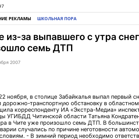
97
НИЕ РЕКЛАМЫ
ШКОЛЬНАЯ ПОРА
е из-за выпавшего с утра сне
зошло семь ДТП
оября 2007
22 ноября, в столице Забайкалья выпал первый сн
 дорожно-транспортную обстановку в областном
щила корреспонденту ИА «Экстра-Медиа» инспек
ды УГИБДД Читинской области Татьяна Кондратен
тра в Чите уже произошло семь ДТП. В большинс
аварии случались по причине неготовности автом
словиям. - В зимний период необходимо ответст