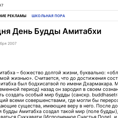
97
НИЕ РЕКЛАМЫ
ШКОЛЬНАЯ ПОРА
дня День Будды Амитабхи
ября 2007
итабха – божество долгой жизни, буквально: «о
мой жизнью». Считается, что до достижения сос
итабха был бодхисатвой по имени Дхармакара. 
ременной период) назад он зародил в своем созна
ь создать особый мир будды (санскр. buddhasetr
ий всеми совершенствами, где могли бы переро
дающие существа, имеющие веру в него. После д
я будды Амитабха создал такой мир (поле будды)
ываться Сукхавати (Исполненное Счастья Поле), и