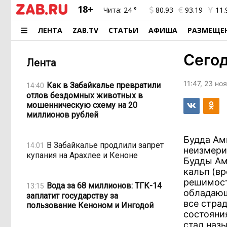
18+
Чита:
24 °
80.93
93.19
11.
ЛЕНТА
ZAB.TV
СТАТЬИ
АФИША
РАЗМЕЩЕ
Сего
Лента
11:47, 23 но
Как в Забайкалье превратили
14:40
отлов бездомных животных в
мошенническую схему на 20
миллионов рублей
Будда Ам
В Забайкалье продлили запрет
14:01
неизмери
купания на Арахлее и Кеноне
Будды Ам
кальп (в
решимост
Вода за 68 миллионов: ТГК-14
13:15
обладающ
заплатит государству за
все стра
пользование Кеноном и Ингодой
состояни
стал наз