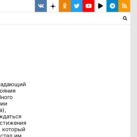
бладающий
тояния
Много
нии
a),
ждаться
остижения
, который
 стал им