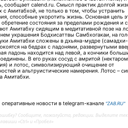
ь, сообщает calend.ru. Смысл практик долгой жиз
 с Амитабхой, не только в том, чтобы устранить
вия, способные укоротить жизнь. Основная цель э
– обретение состояния за пределами рождения и 
ют Амитабху сидящим в медитативной позе на л
а нем украшения Бодхисаттвы Самбхогакаи, на гол
Руки Амитабхи сложены в дхьяна-мудре (самадхи-
покоятся на бедрах с ладонями, развернутыми вве
вая ладонь находится над левой, а кончики больш
оединены. В его руках сосуд с амритой (нектаром
ия) и лотос, символизирующий очищение от
ностей и альтруистические намерения. Лотос – с
а Амитабхи.
 оперативные новости в telegram-канале
"ZAB.RU"
ошибку? Сообщите, пожалуйста, редакции. Выделите тек
авиши «Ctrl» и «Пробел»