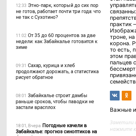
управлят
Этно-парк, который до сих пор
12:33
связанных
не готов, работает почти три года: что
не так с Сухотино?
препятст
практик 
Изобража
От 35 до 60 процентов за две
11:02
троне, н
недели: как Забайкалье готовится к
корона. 
зиме
то есть, 
этом пра
пальцев с
Сахар, курица и хлеб
09:31
бессмерт
продолжают дорожать, а статистика
привязан
рисует обратное
семейств
Забайкалье строит дамбы
08:01
раньше сроков, чтобы паводки не
застали врасплох
Важные и
Заметили 
Погодные качели в
18:01, Вчера
нажмите кл
Забайкалье: прогноз синоптиков на