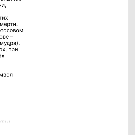
ни,
тих
смерти.
отосовом
ове –
мудра),
рх, при
их
имвол
ст и