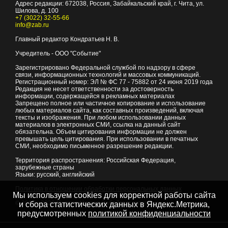
Адрес редакции:
672038
, Россия, Забайкальский край, г.
Чита
,
ул.
Шилова, д. 100
+7 (3022) 32-55-66
info@zab.ru
Главный редактор Кондратьев Н. В.
Учредитель - ООО "Событие"
Зарегистрировано Федеральной службой по надзору в сфере
связи, информационных технологий и массовых коммуникаций.
Регистрационный номер: ЭЛ № ФС 77 - 75882 от 24 июня 2019 года
Редакция не несет ответственности за достоверность
информации, содержащейся в рекламных материалах
Запрещено полное или частичное копирование и использование
любых материалов сайта, как составных произведений, включая
тексты и изображения. При любом использовании данных
материалов в электронных СМИ, ссылка на данный сайт
обязательна. Объем цитирования информации не должен
превышать цель цитирования. При использовании в печатных
СМИ, необходимо письменное разрешение редакции.
Территория распространения: Российская Федерация,
зарубежные страны
Языки: русский, английский
Политика в отношении обработки персональных данных
Мы используем cookies для корректной работы сайта
© 2007 - 2026
Портал Читы и Забайкальского края
и сбора статистических данных в Яндекс.Метрика,
предусмотренных
политикой конфиденциальности