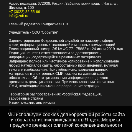
Адрес редакции:
672038
, Россия, Забайкальский край, г.
Чита
,
ул.
Шилова, д. 100
+7 (3022) 32-55-66
info@zab.ru
Главный редактор Кондратьев Н. В.
Учредитель - ООО "Событие"
Зарегистрировано Федеральной службой по надзору в сфере
связи, информационных технологий и массовых коммуникаций.
Регистрационный номер: ЭЛ № ФС 77 - 75882 от 24 июня 2019 года
Редакция не несет ответственности за достоверность
информации, содержащейся в рекламных материалах
Запрещено полное или частичное копирование и использование
любых материалов сайта, как составных произведений, включая
тексты и изображения. При любом использовании данных
материалов в электронных СМИ, ссылка на данный сайт
обязательна. Объем цитирования информации не должен
превышать цель цитирования. При использовании в печатных
СМИ, необходимо письменное разрешение редакции.
Территория распространения: Российская Федерация,
зарубежные страны
Языки: русский, английский
Политика в отношении обработки персональных данных
Мы используем cookies для корректной работы сайта
© 2007 - 2026
Портал Читы и Забайкальского края
и сбора статистических данных в Яндекс.Метрика,
предусмотренных
политикой конфиденциальности