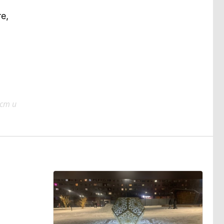
е,
ст и