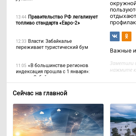
окружной
пользуют
отдыхают
Правительство РФ легализует
13:44
профилак
топливо стандарта «Евро-2»
Власти: Забайкалье
12:33
переживает туристический бум
Важные и
Заметили 
«В большинстве регионов
11:05
нажмите кл
индексация прошла с 1 января»:
почему Забайкалье задержало
повышение зарплат бюджетникам
Сейчас на главной
В Каларском округе
10:16
подрядчик и чиновник попали под
уголовные дела
598 миллионов улетели в Омск:
08:38