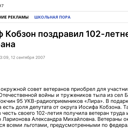
97
НИЕ РЕКЛАМЫ
ШКОЛЬНАЯ ПОРА
 Кобзон поздравил 102-летн
рана
3:09, 12 сентября 2007
 окружной совет ветеранов приобрел для участн
Отечественной войны и тружеников тыла из сел Б
Токчин 95 УКВ-радиоприемников «Лира». В подарк
 есть доля депутата от округа Иосифа Кобзона. 
 честь своего 102-летия получила ветеран труда 
о Ларионова Александра Михайловна. Ветераны о
ся всеми льготами, предусмотренными по федера