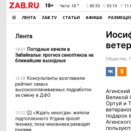
18+
Чита:
18 °
80.93
93.19
11.
ЛЕНТА
ZAB.TV
СТАТЬИ
АФИША
РАЗМЕЩЕ
Иосиф
Лента
вете
Погодные качели в
18:01
Забайкалье: прогноз синоптиков на
Общество, 1
ближайшие выходные
Консультанты возглавили
16:58
рейтинг самых
высокооплачиваемых подработок
Агинский
за смену в ДФО
Великой 
Ортуй и 
ветеранов
«Ждать некогда»: жители
15:02
подарок в
подтопленного Угдана просят
Агинског
технику, пока чиновники разводят
пользуют
руками