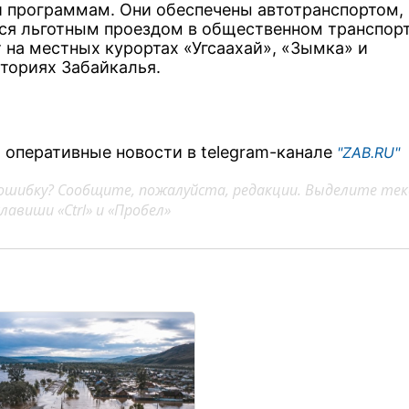
 программам. Они обеспечены автотранспортом,
ся льготным проездом в общественном транспорт
 на местных курортах «Угсаахай», «Зымка» и
ториях Забайкалья.
 оперативные новости в telegram-канале
"ZAB.RU"
ошибку? Сообщите, пожалуйста, редакции. Выделите тек
авиши «Ctrl» и «Пробел»