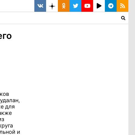
его
иков
удалан,
е для
Также
из
круга
льной и