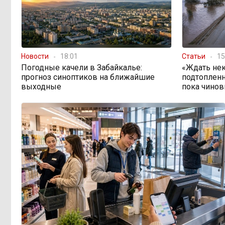
как Забайкалье провалило «Чистый
воздух»
Депутат Госдумы объяснил
08:15
«неполноценность» женщин
Новости
18:01
Статьи
15
библейским сюжетом
Погодные качели в Забайкалье:
«Ждать нек
прогноз синоптиков на ближайшие
подтопленн
выходные
пока чинов
Прокуратура начала проверку
08:10
из-за раскопок ТГК-14
Когда ждать денег?
19:02, Вчера
Забайкалье — в списке регионов,
где бюджетники могут остаться без
выплат
«Их масштаб может
17:30, Вчера
превысить весь наш опыт»: Осипов
предупреждает о климатической
угрозе на фоне пожаров в Европе