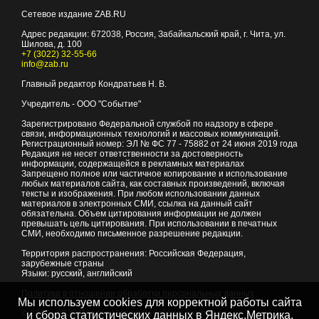
Сетевое издание ZAB.RU
Адрес редакции:
672038
, Россия, Забайкальский край, г.
Чита
,
ул.
Шилова, д. 100
+7 (3022) 32-55-66
info@zab.ru
Главный редактор Кондратьев Н. В.
Учредитель - ООО "Событие"
Зарегистрировано Федеральной службой по надзору в сфере
связи, информационных технологий и массовых коммуникаций.
Регистрационный номер: ЭЛ № ФС 77 - 75882 от 24 июня 2019 года
Редакция не несет ответственности за достоверность
информации, содержащейся в рекламных материалах
Запрещено полное или частичное копирование и использование
любых материалов сайта, как составных произведений, включая
тексты и изображения. При любом использовании данных
материалов в электронных СМИ, ссылка на данный сайт
обязательна. Объем цитирования информации не должен
превышать цель цитирования. При использовании в печатных
СМИ, необходимо письменное разрешение редакции.
Территория распространения: Российская Федерация,
зарубежные страны
Языки: русский, английский
Политика в отношении обработки персональных данных
Мы используем cookies для корректной работы сайта
© 2007 - 2026
Портал Читы и Забайкальского края
и сбора статистических данных в Яндекс.Метрика,