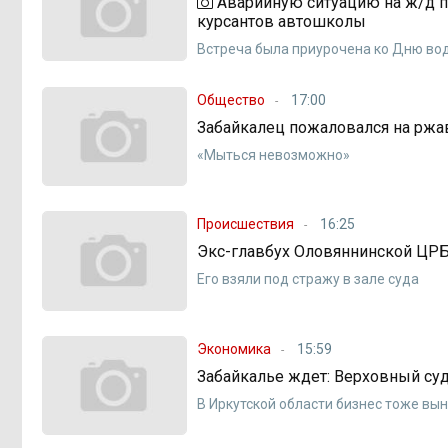
Аварийную ситуацию на ж/д п
курсантов автошколы
Встреча была приурочена ко Дню во
Общество
17:00
Забайкалец пожаловался на ржа
«Мыться невозможно»
Происшествия
16:25
Экс-главбух Оловяннинской ЦРБ 
Его взяли под стражу в зале суда
Экономика
15:59
Забайкалье ждет: Верховный суд
В Иркутской области бизнес тоже вы