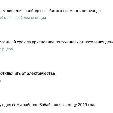
дам лишения свободы за сбитого насмерть пешехода
руб моральной компенсации
словный срок за присвоение полученных от населения ден
а ущерб
 отключить от электричества
а
т для семи районов Забайкалья к концу 2019 года
ов