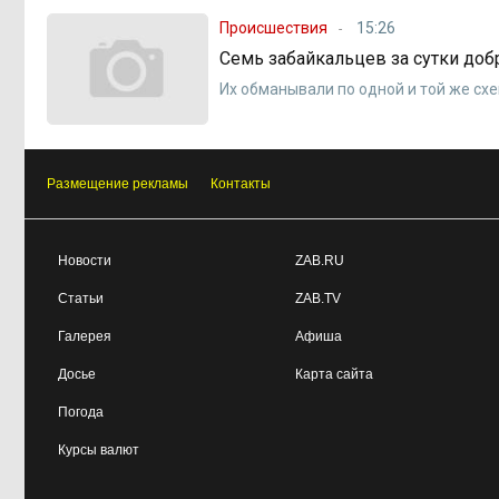
Происшествия
15:26
Семь забайкальцев за сутки до
Их обманывали по одной и той же сх
Размещение рекламы
Контакты
Новости
ZAB.RU
Статьи
ZAB.TV
Галерея
Афиша
Досье
Карта сайта
Погода
Курсы валют