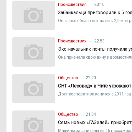
Происшествия
23:10
Забайкальца приговорили к 5 го
Он также обязан выплатить 2,5 млн 
Происшествия
22:53
Экс-начальник почты получила у
Она признала свою вину и возместил
Общество
22:20
СНТ «Лесовод» в Чите угрожают
Долг кооператива копится с 2011 год
Общество
21:34
Семь новых «ГАЗелей» приобрету
Машины рассчитаны на 16 пассажир