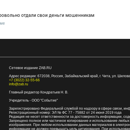
бровольно отдали свои деньги мошенникам
еме
Сетевое издание ZAB.RU
Адрес редакции:
672038
, Россия, Забайкальский край, г.
Чита
,
ул. Шилова
+7 (3022) 32-55-66
info@zab.ru
Главный редактор Кондратьев Н. В.
Учредитель - ООО "Событие"
Зарегистрировано Федеральной службой по надзору в сфере связи, ин
Регистрационный номер: ЭЛ № ФС 77 - 75882 от 24 июня 2019 года
Редакция не несет ответственности за достоверность информации, со
Запрещено полное или частичное копирование и использование любых м
изображения. При любом использовании данных материалов в электро
информации не должен превышать цель цитирования. При использован