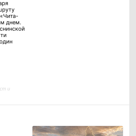
аря
шруту
 «Чита-
м днем.
еснинской
сти
 один
ст и