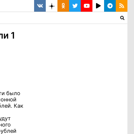
ли 1
ти было
ионной
лей. Как
удут
ного
рублей