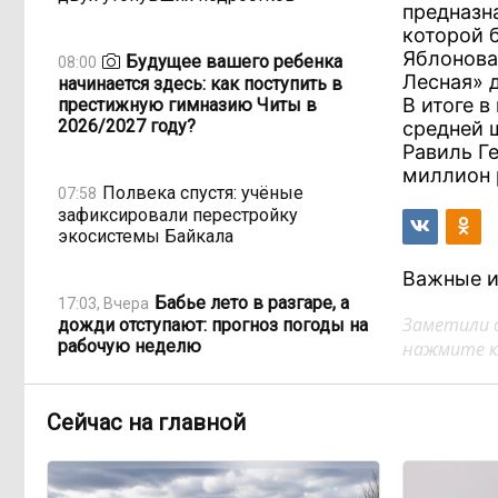
предназн
которой 
Яблонова
Будущее вашего ребенка
08:00
Лесная» 
начинается здесь: как поступить в
В итоге 
престижную гимназию Читы в
2026/2027 году?
средней 
Равиль Г
миллион 
Полвека спустя: учёные
07:58
зафиксировали перестройку
экосистемы Байкала
Важные и
Бабье лето в разгаре, а
17:03, Вчера
Заметили 
дожди отступают: прогноз погоды на
рабочую неделю
нажмите кл
Собрать ребёнка в
15:01, Вчера
Сейчас на главной
школу за 3 500 рублей: читинские
родители переходят на ресейл