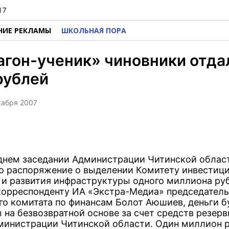
17
НИЕ РЕКЛАМЫ
ШКОЛЬНАЯ ПОРА
агон-ученик» чиновники отда
рублей
екабря 2007
днем заседании Администрации Читинской облас
о распоряжение о выделении Комитету инвестиц
 и развития инфраструктуры одного миллиона руб
корреспонденту ИА «Экстра-Медиа» председатель
го комитата по финансам Болот Аюшиев, деньги б
 на безвозвратной основе за счет средств резерв
министрации Читинской области. Один миллион 