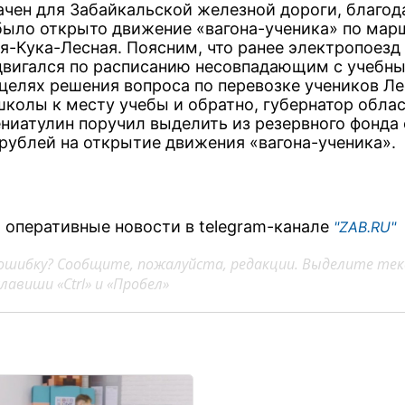
ачен для Забайкальской железной дороги, благод
было открыто движение «вагона-ученика» по мар
я-Кука-Лесная. Поясним, что ранее электропоезд
двигался по расписанию несовпадающим с учебны
в целях решения вопроса по перевозке учеников Л
школы к месту учебы и обратно, губернатор обла
ениатулин поручил выделить из резервного фонда
рублей на открытие движения «вагона-ученика».
 оперативные новости в telegram-канале
"ZAB.RU"
ошибку? Сообщите, пожалуйста, редакции. Выделите тек
авиши «Ctrl» и «Пробел»