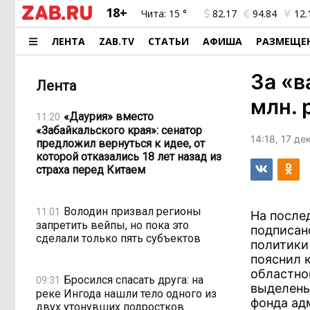
18+
Чита:
15 °
82.17
94.84
12.
ЛЕНТА
ZAB.TV
СТАТЬИ
АФИША
РАЗМЕЩЕ
За «в
Лента
млн. 
«Даурия» вместо
11:20
«Забайкальского края»: сенатор
14:18, 17 д
предложил вернуться к идее, от
которой отказались 18 лет назад из
страха перед Китаем
Володин призвал регионы
11:01
На после
запретить вейпы, но пока это
подписан
сделали только пять субъектов
политики
пояснил 
областно
Бросился спасать друга: на
09:31
выделены
реке Ингода нашли тело одного из
фонда ад
двух утонувших подростков