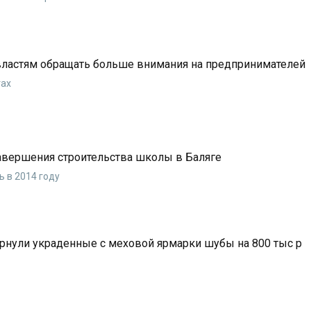
ластям обращать больше внимания на предпринимателей
тах
завершения строительства школы в Баляге
 в 2014 году
рнули украденные с меховой ярмарки шубы на 800 тыс р