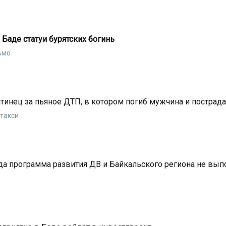
Баде статуи бурятских богинь
ьмо
итинец за пьяное ДТП, в котором погиб мужчина и пострад
 такси
да программа развития ДВ и Байкальского региона не вып