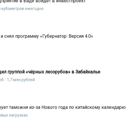
риятие в Баде войдёт в инвестпроект
н кубометров ежегодно
и снял программу «Губернатор. Версия 4.0»
ил группой «чёрных лесорубов» в Забайкалье
б - 1,7 млн рублей
рует таможня из-за Нового года по китайскому календарю
вых нагрузках