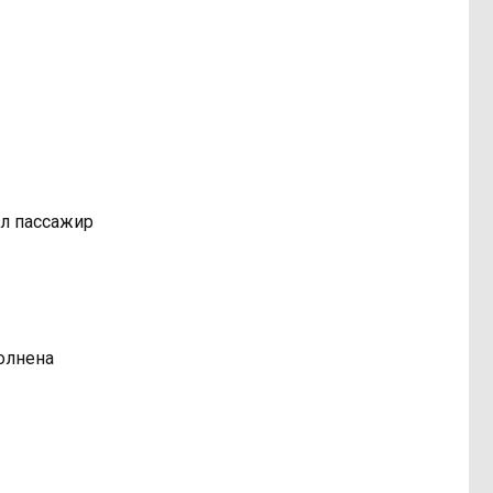
ал пассажир
олнена