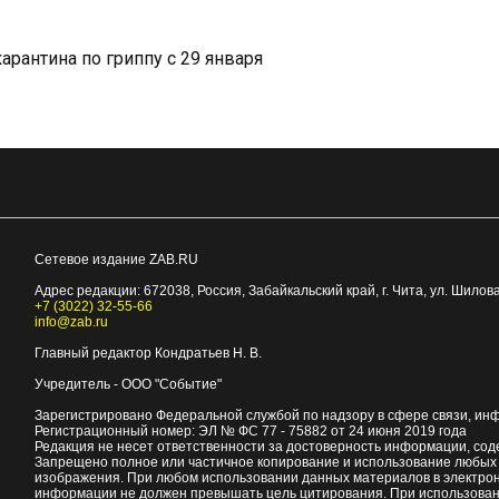
арантина по гриппу с 29 января
Сетевое издание ZAB.RU
Адрес редакции:
672038
, Россия, Забайкальский край, г.
Чита
,
ул. Шилова
+7 (3022) 32-55-66
info@zab.ru
Главный редактор Кондратьев Н. В.
Учредитель - ООО "Событие"
Зарегистрировано Федеральной службой по надзору в сфере связи, ин
Регистрационный номер: ЭЛ № ФС 77 - 75882 от 24 июня 2019 года
Редакция не несет ответственности за достоверность информации, со
Запрещено полное или частичное копирование и использование любых м
изображения. При любом использовании данных материалов в электро
информации не должен превышать цель цитирования. При использован