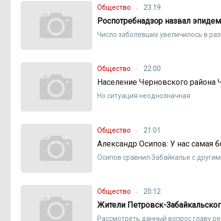
Общество
23:19
Роспотребнадзор назвал эпидем
Число заболевших увеличилось в ра
Общество
22:00
Население Черновского района Чи
Но ситуация неоднозначная
Общество
21:01
Александр Осипов: У нас самая 
Осипов сравнил Забайкалье с други
Общество
20:12
Жители Петровск-Забайкальског
Рассмотреть данный вопрос главу р