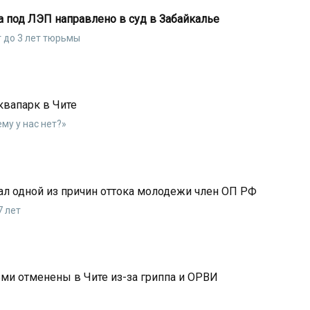
а под ЛЭП направлено в суд в Забайкалье
 до 3 лет тюрьмы
квапарк в Чите
му у нас нет?»
ал одной из причин оттока молодежи член ОП РФ
7 лет
ми отменены в Чите из-за гриппа и ОРВИ