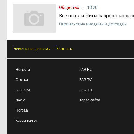
Общество
13:20
Все школы Читы закроют из-за к
Ограничения введены в детсадах
Размещение рекламы
Контакты
Новости
ZAB.RU
Статьи
ZAB.TV
Галерея
Афиша
Досье
Карта сайта
Погода
Курсы валют