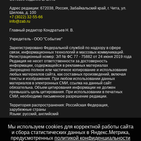
Адрес редакции:
672038
, Россия, Забайкальский край, г.
Чита
,
ул.
Шилова, д. 100
+7 (3022) 32-55-66
info@zab.ru
Главный редактор Кондратьев Н. В.
Учредитель - ООО "Событие"
Зарегистрировано Федеральной службой по надзору в сфере
связи, информационных технологий и массовых коммуникаций.
Регистрационный номер: ЭЛ № ФС 77 - 75882 от 24 июня 2019 года
Редакция не несет ответственности за достоверность
информации, содержащейся в рекламных материалах
Запрещено полное или частичное копирование и использование
любых материалов сайта, как составных произведений, включая
тексты и изображения. При любом использовании данных
материалов в электронных СМИ, ссылка на данный сайт
обязательна. Объем цитирования информации не должен
превышать цель цитирования. При использовании в печатных
СМИ, необходимо письменное разрешение редакции.
Территория распространения: Российская Федерация,
зарубежные страны
Языки: русский, английский
Политика в отношении обработки персональных данных
Мы используем cookies для корректной работы сайта
© 2007 - 2026
Портал Читы и Забайкальского края
и сбора статистических данных в Яндекс.Метрика,
предусмотренных
политикой конфиденциальности