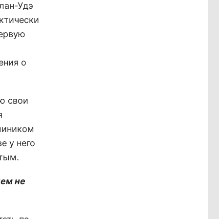
Улан-Удэ
актически
Первую
ения о
ю свои
я
миником
е у него
утым.
чем не