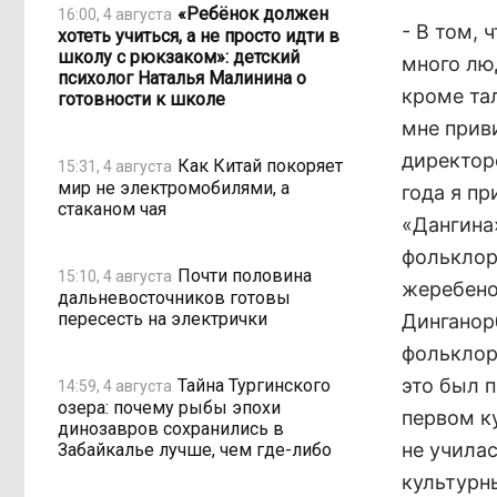
«Ребёнок должен
16:00, 4 августа
- В том, 
хотеть учиться, а не просто идти в
школу с рюкзаком»: детский
много люд
психолог Наталья Малинина о
кроме тал
готовности к школе
мне прив
директор
Как Китай покоряет
15:31, 4 августа
мир не электромобилями, а
года я п
стаканом чая
«Дангина
фольклор
Почти половина
15:10, 4 августа
жеребено
дальневосточников готовы
пересесть на электрички
Динганор
фольклор
это был п
Тайна Тургинского
14:59, 4 августа
озера: почему рыбы эпохи
первом к
динозавров сохранились в
не учила
Забайкалье лучше, чем где-либо
культурн