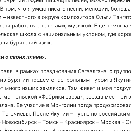
 в Бурятии людей, пишущих песни, можно пересчи
В том, что я умею писать песни, мелодии, больша
 – известного в округе композитора Ольги Тангат
меня работать с текстами, музыкой. Еще помогла
ельская школа с национальным уклоном, где хор
али бурятский язык.
и о своих планах.
враля, в рамках празднования Сагаалгана, с групп
 из Бурятии поедем с гастрольным туром в Якутию
т много наших земляков. Там живет и моя подруг
а монгольской «Фабрики звезд», звезда местной 
алана. Ее участие в Монголии тогда продюсирова
о Тогочиевы. После Якутии – турне по российским
– Новосибирск – Томск – Красноярск – Москва - С
г. Весной – вместе с фольклорным коллективом е