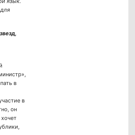
ой язык.
 для
звезд,
й
министр»,
пать в
участие в
но, он
 хочет
ублики,