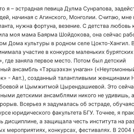
что я – эстрадная певица Дулма Сунрапова, задей
ей, начиная с Агинского, Монголии. Считаю, мне 
анта, нужна фортуна, везение. С детства любовь 
ила моя мама Баярма Шойдокова, она сейчас раб
ом Дома культуры в родном селе Цокто-Хангил. 
ринимала участие в конкурсе маленьких бурятских
», где заняла первое место. Потом был детский
ный ансамбль «Тэршээхэн унаган» («Неугомонны
к» - Авт.), созданный талантливыми женщинами
боевой и Цымжитмой Цырендашиевой. Это сейча
ными детскими ансамблями никого не удивишь, а
рорыв. Всерьез я задумалась об эстраде, обучаяс
урсе юридического факультета БГУ. Точнее, я пра
сь дисциплине, а защищала честь института на р
ых мероприятиях, конкурсах, фестивалях. В 2004 