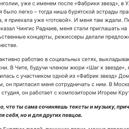
нголии, уже с именем после «Фабрики звезд», в 
я было легко – тогда ниша бурятской эстрады пр
а, я приехала уже «готовой». И меня там ждали. 
казал Чингис Раднаев, меня стали приглашать на
ьственные концерты, режиссеры делали предлож
честве.
 активно работаю в социальных сетях, выкладыва
ни. В Чите, будучи членом жюри «Шаг к звезде», 
илась с участником одной из «Фабрик звезд» До
, он пригласил меня сотрудничать с ним. В Москв
я студия, он работает с композитором Игорем Кр
но, что ты сама сочиняешь тексты и музыку, при
я себя, но и для других певцов.