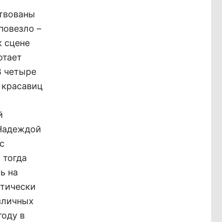
ствованы
повезло –
к сцене
отает
В четыре
 красавиц
й
 Надеждой
с
 тогда
ь на
ктически
азличных
году в