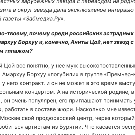
вестных зарубежных певцов с переводом на родн
изита в округ звезда дала эксклюзивное интервью
й газеты «Забмедиа.Ру».
 по-твоему, почему среди российских эстрадных 
архуу Борхуу и, конечно, Аниты Цой, нет звезд с
им типажом?
ой Цой все понятно, у нее муж высокопоставленны
. Амархуу Борхуу «погубили» в группе «Премьер-
 у него контракт, и он не может в это время высту
 сольным концертом. А на исторической родине, в
, он очень популярен, его приглашают принимать 
, работать в составе жюри. Насколько мне извест
 Москве свой продюсерский центр, через который
робиться артистам из Бурятии. Что касается респ