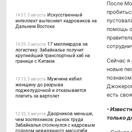
После Мо
пробитьс
Искусственный
14:57, 3 августа
пустовал
интеллект вытесняет кадровиков на
Дальнем Востоке
помощь о
правител
17 миллиардов на
14:29, 3 августа
сотрудни
логистику: Забайкалье получит
крупнейший транспортный хаб на
Сейчас я
границе с Китаем
новые пес
познаком
Мужчина избил
13:13, 3 августа
женщину до разрыва
Джокером
поджелудочной и отказывается
есть сво
платить за вертолет
- Извест
Дворников меньше,
12:32, 3 августа
только дл
чем зоотехников: рынок труда
Забайкалья столкнулся с кадровым
голодом невиданного масштаба