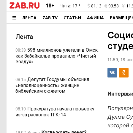
18+
Чита:
17 °
81.13
93.58
11.
ЛЕНТА
ZAB.TV
СТАТЬИ
АФИША
РАЗМЕЩЕ
Соци
Лента
студе
598 миллионов улетели в Омск:
08:38
как Забайкалье провалило «Чистый
11:59, 18 я
воздух»
Депутат Госдумы объяснил
08:15
«неполноценность» женщин
библейским сюжетом
Интервью
Популярна
Прокуратура начала проверку
08:10
из-за раскопок ТГК-14
Дулма Су
которой 
Когда ждать денег?
19:02, Вчера