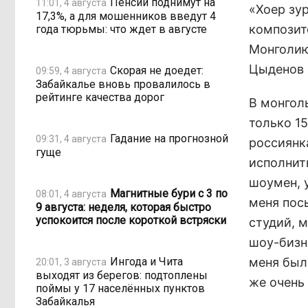
Пенсии поднимут на
11:01, 4 августа
«Хоер зур
17,3%, а для мошенников введут 4
композит
года тюрьмы: что ждет в августе
Монголию
Цыденов 
Скорая не доедет:
09:59, 4 августа
Забайкалье вновь провалилось в
рейтинге качества дорог
В монгол
только 15
Гадание на прогнозной
09:31, 4 августа
россиянк
гуще
исполнит
шоумен, 
Магнитные бури с 3 по
08:01, 4 августа
меня пос
9 августа: неделя, которая быстро
успокоится после короткой встряски
студий, м
шоу-бизне
Ингода и Чита
меня был
20:01, 3 августа
выходят из берегов: подтоплены
же очень
поймы у 17 населённых пунктов
Забайкалья