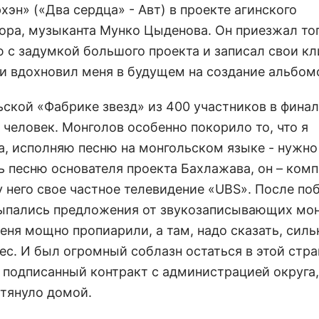
хэн» («Два сердца» - Авт) в проекте агинского
ора, музыканта Мунко Цыденова. Он приезжал тог
 с задумкой большого проекта и записал свои кл
и вдохновил меня в будущем на создание альбом
ьской «Фабрике звезд» из 400 участников в фина
 человек. Монголов особенно покорило то, что я
а, исполняю песню на монгольском языке - нужн
ь песню основателя проекта Бахлажава, он – комп
у него свое частное телевидение «UBS». После по
ыпались предложения от звукозаписывающих мо
еня мощно пропиарили, а там, надо сказать, силь
с. И был огромный соблазн остаться в этой стран
 подписанный контракт с администрацией округа,
 тянуло домой.