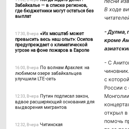
песни из
Забайкалье — в списке регионов,
В ходе в
где бюджетники могут остаться без
выплат
читателе
- Дулма,
«Их масштаб может
17:30, Вчера
превысить весь наш опыт»: Осипов
кроме Ам
предупреждает о климатической
азиатск
угрозе на фоне пожаров в Европе
- С Анит
По волнам Арахлея: на
16:00, Вчера
чиновник
любимом озере забайкальцев
улучшили LTE-сеть
с которой
России с
Монголии
Путин подписал закон,
12:33, Вчера
вдвое расширяющий основания для
концертах
выдворения мигрантов
открыл в
помочь п
Читинская
12:32, Вчера