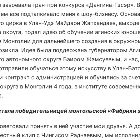
 завоевала гран-при конкурса «Дангина-Гэсэр». 
ем все подталкивало меня к шоу-бизнесу. Основ
го цирка в Улан-Удэ Майдари Жапхандаев, выходе
о округа, подал идею об обучении агинских юноше
в Монголии для дальнейшего создания в окружно
юзикла. Идея была поддержана губернатором Аги
го автономного округа Баиром Жамсуевым, и нас,
 отправили обучаться этому искусству в Улан-Бат
и контракт с администрацией и обучились за сче
округа в Монголии 4 года, в институте современн
а.
 стала победительницей монгольской «Фабрики 
оветовали принять в ней участие мои друзья. А до
естный клип с Чингисом Раднаевым, мы исполни