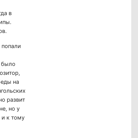
да в
ипы.
ов.
л попали
о было
озитор,
беды на
нгольских
но развит
е, но у
 и к тому