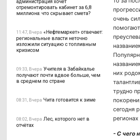
то за пос
администрация хочет
отремонтировать кабинет за 6,8
прогресси
миллиона: что скрывает смета?
очень си
помогают
«Нефтемаркет» отвечает:
11:47, Вчера
преуспев
региональные власти неточно
изложили ситуацию с топливным
название
кризисом
Популярн
названием
Учителя в Забайкалье
09:33, Вчера
них родом
получают почти вдвое больше, чем
в среднем по стране
талантли
трудно п
Чита готовится к зиме
покорени
08:31, Вчера
сегодня р
регионах 
Лес, которого нет в
08:02, Вчера
отчётах
- С чего 