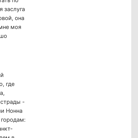
тать по
я заслуга
овой, она
 мне моя
ошо
ой
, где
а,
эстрады -
ли Нонна
 городам:
анкт-
дем в