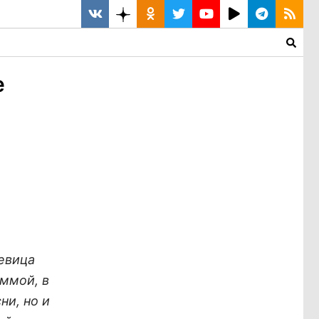
е
певица
ммой, в
ни, но и