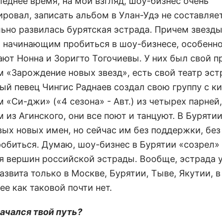
леднее время, на мой взгляд, шоу-бизнес очень
ровал, записать альбом в Улан-Удэ не составляет
льно развилась бурятская эстрада. Причем звезд
 начинающим пробиться в шоу-бизнесе, особенно
ают Нонна и Зоригто Тогочиевы. У них был свой п
м «Зарождение новых звезд», есть свой театр эст
ый певец Чингис Раднаев создал свою группу с к
 «Си-джи» («4 сезона» - Авт.) из четырех парней,
 из Агинского, они все поют и танцуют. В Буряти
вых новых имен, но сейчас им без поддержки, без
робиться. Думаю, шоу-бизнес в Бурятии «созрел»
я вершин российской эстрады. Вообще, эстрада у
азвита только в Москве, Бурятии, Тыве, Якутии, в
ее как таковой почти нет.
начался твой путь?