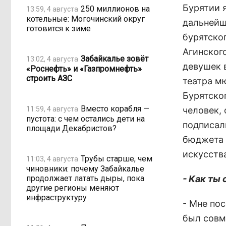
Бурятии я
250 миллионов на
13:59, 4 августа
котельные: Могочинский округ
дальнейш
готовится к зиме
бурятско
Агинског
Забайкалье зовёт
13:02, 4 августа
девушек 
«Роснефть» и «Газпромнефть»
строить АЗС
театра м
Бурятско
Вместо корабля —
11:59, 4 августа
человек,
пустота: с чем остались дети на
подписал
площади Декабристов?
бюджета 
искусств
Трубы старше, чем
11:03, 4 августа
чиновники: почему Забайкалье
продолжает латать дыры, пока
- Как ты
другие регионы меняют
инфраструктуру
- Мне пос
был совм