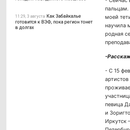
- Сейчас
пальцам. 
Как Забайкалье
11:29, 3 августа
моей тети
готовится к ВЭФ, пока регион тонет
научила 
в долгах
родная с
преподав
-Расскаж
- С 15 фе
артистов
проживае
участниц
певица Д
и Зоригт
Иркутск 
Петербур