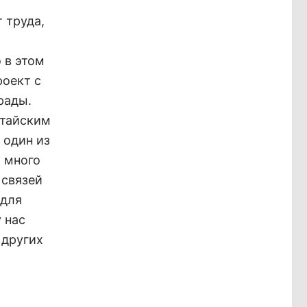
 труда,
ы
 в этом
роект с
рады.
итайским
 один из
и много
 связей
 для
 нас
 других