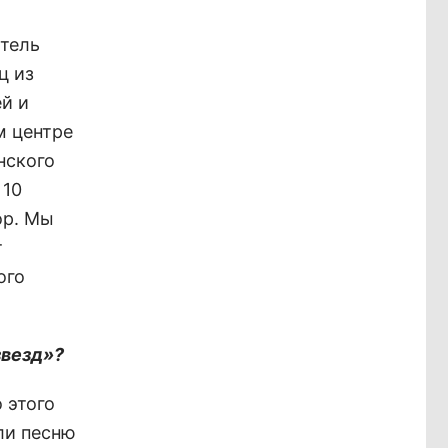
В
атель
ц из
й и
м центре
нского
 10
ор. Мы
т
ого
звезд»?
 этого
ли песню