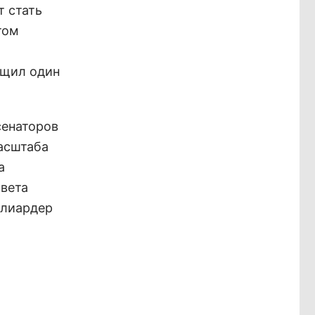
 стать
том
бщил один
сенаторов
асштаба
а
овета
ллиардер