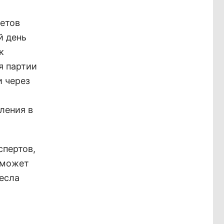
ветов
й день
к
я партии
и через
ления в
спертов,
 может
ресла