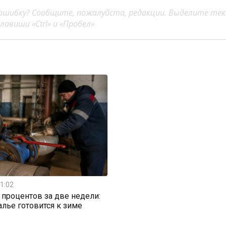
ошибку? Сообщите, пожалуйста, редакции. Выделите тек
авиши «Ctrl» и «Пробел»
1:02
0 процентов за две недели:
алье готовится к зиме