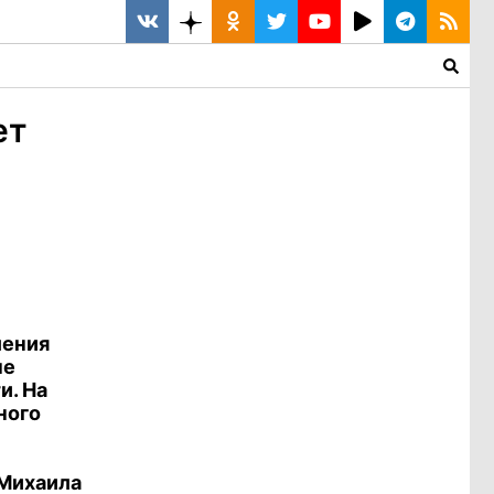
ет
ления
ые
и. На
ного
 Михаила