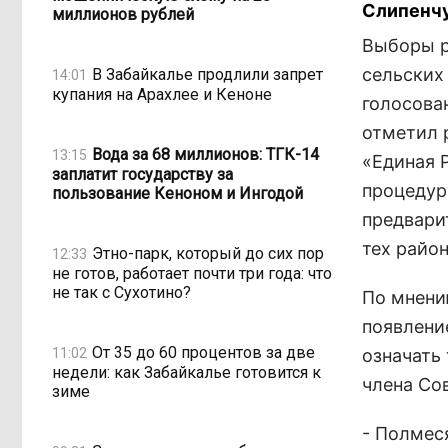
Слипенчу
миллионов рублей
Выборы р
сельских 
В Забайкалье продлили запрет
14:01
купания на Арахлее и Кеноне
голосова
отметил 
Вода за 68 миллионов: ТГК-14
13:15
«Единая 
заплатит государству за
процедур
пользование Кеноном и Ингодой
предвари
тех район
Этно-парк, который до сих пор
12:33
не готов, работает почти три года: что
не так с Сухотино?
По мнени
появлени
От 35 до 60 процентов за две
11:02
означать 
недели: как Забайкалье готовится к
члена Со
зиме
- Полмес