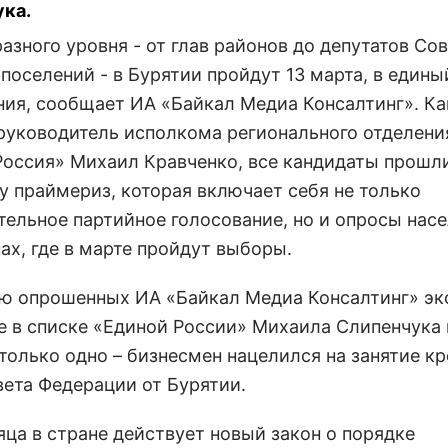
ка.
азного уровня - от глав районов до депутатов Со
поселений - в Бурятии пройдут 13 марта, в едины
ния, сообщает ИА «Байкал Медиа Консалтинг». Ка
руководитель исполкома регионального отделени
Россия» Михаил Кравченко, все кандидаты прошл
у праймериз, которая включает себя не только
тельное партийное голосование, но и опросы насе
ах, где в марте пройдут выборы.
ю опрошенных ИА «Байкал Медиа Консалтинг» эк
е в списке «Единой России» Михаила Слипенчука
только одно – бизнесмен нацелился на занятие к
вета Федерации от Бурятии.
яца в стране действует новый закон о порядке