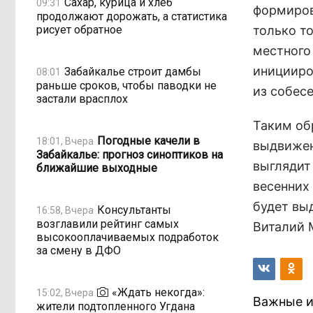
Сахар, курица и хлеб
09:31
формиров
продолжают дорожать, а статистика
рисует обратное
только т
местного
иницииро
Забайкалье строит дамбы
08:01
раньше сроков, чтобы паводки не
из собесе
застали врасплох
Таким об
Погодные качели в
18:01, Вчера
выдвижен
Забайкалье: прогноз синоптиков на
выглядит 
ближайшие выходные
весенних
будет вы
Консультанты
16:58, Вчера
возглавили рейтинг самых
Виталий 
высокооплачиваемых подработок
за смену в ДФО
«Ждать некогда»:
15:02, Вчера
Важные и
жители подтопленного Угдана