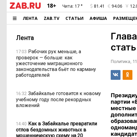
18+
Чита:
17 °
81.41
94.06
12.
ЛЕНТА
ZAB.TV
СТАТЬИ
АФИША
РАЗМЕЩЕ
Глав
Лента
стать
Рабочих рук меньше, а
17:03
проверок — больше: как
Политика, 11
ужесточение миграционного
законодательства бьёт по карману
работодателей
Забайкалье готовится к новому
16:32
Президиу
учебному году после рекордных
партии «
вложений
местные 
дополнит
образова
Как в Забайкалье превратили
14:40
одноманд
отлов бездомных животных в
кандидат
мошенническую схему на 20