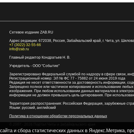
Сетевое издание ZAB.RU
Адрес редакции:
672038
, Россия, Забайкальский край, г.
Чита
,
ул. Шилова
+7 (3022) 32-55-66
info@zab.ru
Главный редактор Кондратьев Н. В.
Учредитель - ООО "Событие"
Зарегистрировано Федеральной службой по надзору в сфере связи, ин
Регистрационный номер: ЭЛ № ФС 77 - 75882 от 24 июня 2019 года
Редакция не несет ответственности за достоверность информации, со
Запрещено полное или частичное копирование и использование любых м
изображения. При любом использовании данных материалов в электро
информации не должен превышать цель цитирования. При использован
Территория распространения: Российская Федерация, зарубежные стр
Языки: русский, английский
Политика в отношении обработки персональных данных
© 2007 - 2026
Портал Читы и Забайкальского края
 сайта и сбора статистических данных в Яндекс.Метрика, 