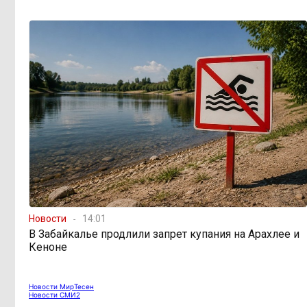
598 миллионов улетели в
08:38, Вчера
Омск: как Забайкалье провалило
«Чистый воздух»
Депутат Госдумы
08:15, Вчера
объяснил «неполноценность»
женщин библейским сюжетом
Прокуратура начала
08:10, Вчера
проверку из-за раскопок ТГК-14
Новости
14:01
Когда ждать денег?
19:02, 5 августа
В Забайкалье продлили запрет купания на Арахлее и
Забайкалье — в списке регионов,
Кеноне
где бюджетники могут остаться без
выплат
Новости МирТесен
Новости СМИ2