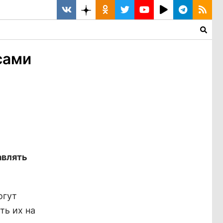
сами
авлять
огут
ть их на