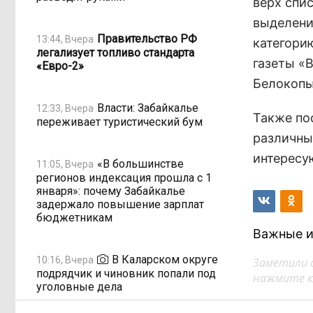
верх спи
выделени
Правительство РФ
13:44, Вчера
категори
легализует топливо стандарта
газеты «
«Евро-2»
Белокопы
Власти: Забайкалье
12:33, Вчера
Также по
переживает туристический бум
различны
интерес
«В большинстве
11:05, Вчера
регионов индексация прошла с 1
января»: почему Забайкалье
задержало повышение зарплат
бюджетникам
Важные и
В Каларском округе
10:16, Вчера
Заметили 
подрядчик и чиновник попали под
нажмите кл
уголовные дела