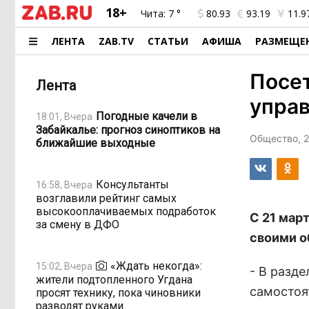
18+
Чита:
7 °
80.93
93.19
11.9
ЛЕНТА
ZAB.TV
СТАТЬИ
АФИША
РАЗМЕЩЕ
Посет
Лента
упра
Погодные качели в
18:01, Вчера
Забайкалье: прогноз синоптиков на
Общество, 2
ближайшие выходные
Консультанты
16:58, Вчера
возглавили рейтинг самых
высокооплачиваемых подработок
С 21 мар
за смену в ДФО
своими о
«Ждать некогда»:
15:02, Вчера
- В разд
жители подтопленного Угдана
самостоя
просят технику, пока чиновники
разводят руками