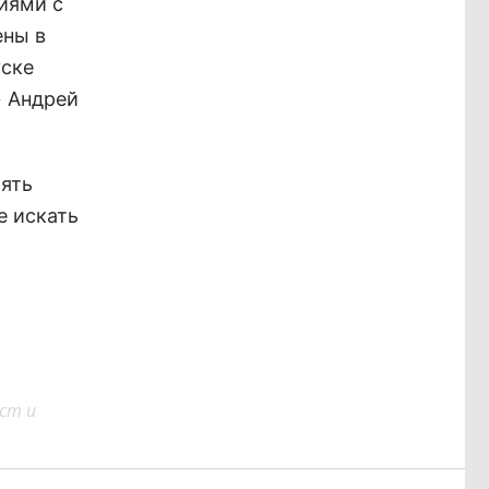
иями с
ены в
уске
» Андрей
лять
е искать
ст и