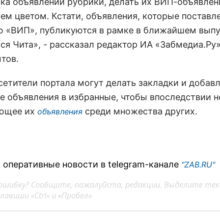
ска объявлений рубрики, делать их ВИП-объявлен
ем цветом. Кстати, объявления, которые поставл
ю «ВИП», публикуются в рамке в ближайшем вып
Вся Чита», - рассказал редактор ИА «Забмедиа.Ру
тов.
сетители портала могут делать закладки и добав
е объявления в избранные, чтобы впоследствии н
ующее их
среди множества других.
объявления
 оперативные новости в telegram-канале
"ZAB.RU"
ошибку? Сообщите, пожалуйста, редакции. Выделите тек
авиши «Ctrl» и «Пробел»