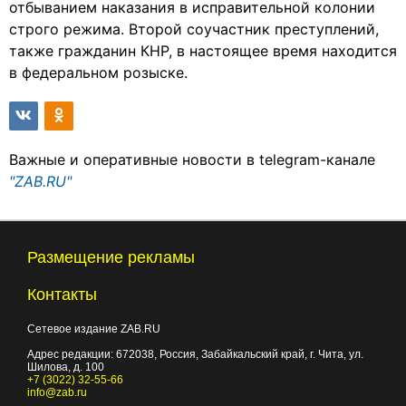
отбыванием наказания в исправительной колонии
строго режима. Второй соучастник преступлений,
также гражданин КНР, в настоящее время находится
в федеральном розыске.
Важные и оперативные новости в telegram-канале
"ZAB.RU"
Размещение рекламы
Контакты
Сетевое издание ZAB.RU
Адрес редакции:
672038
, Россия, Забайкальский край, г.
Чита
,
ул.
Шилова, д. 100
+7 (3022) 32-55-66
info@zab.ru