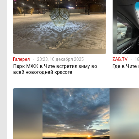
Чита готовится к зиме
08:31, Вчера
Лес, которого нет в
08:02, Вчера
отчётах
«Ребёнок должен
16:00, 4 августа
Галерея
23:23, 10 декабря 2025
ZAB.TV
18
хотеть учиться, а не просто идти в
Парк МЖК в Чите встретил зиму во
Где в Чите
школу с рюкзаком»: детский
всей новогодней красоте
психолог Наталья Малинина о
готовности к школе
Как Китай покоряет
15:31, 4 августа
мир не электромобилями, а
стаканом чая
Почти половина
15:10, 4 августа
дальневосточников готовы