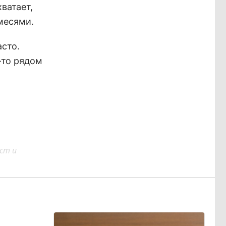
ватает,
месями.
асто.
-то рядом
ст и