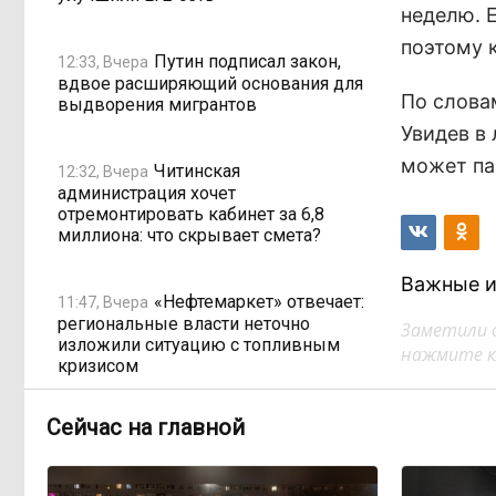
неделю. Е
поэтому 
Путин подписал закон,
12:33, Вчера
вдвое расширяющий основания для
По словам
выдворения мигрантов
Увидев в 
может па
Читинская
12:32, Вчера
администрация хочет
отремонтировать кабинет за 6,8
миллиона: что скрывает смета?
Важные и
«Нефтемаркет» отвечает:
11:47, Вчера
региональные власти неточно
Заметили 
изложили ситуацию с топливным
нажмите кл
кризисом
Сейчас на главной
Учителя в Забайкалье
09:33, Вчера
получают почти вдвое больше, чем
в среднем по стране