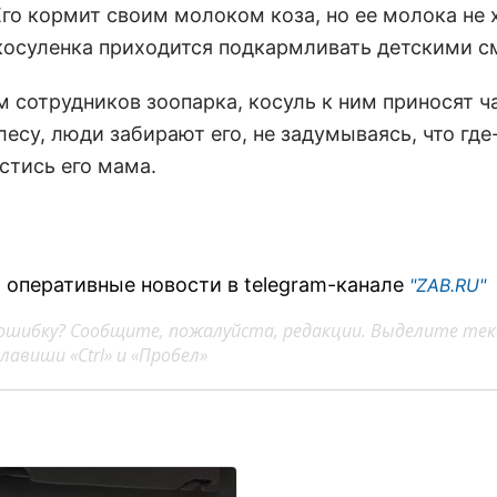
го кормит своим молоком коза, но ее молока не х
косуленка приходится подкармливать детскими с
 сотрудников зоопарка, косуль к ним приносят ч
лесу, люди забирают его, не задумываясь, что где
стись его мама.
 оперативные новости в telegram-канале
"ZAB.RU"
ошибку? Сообщите, пожалуйста, редакции. Выделите тек
авиши «Ctrl» и «Пробел»