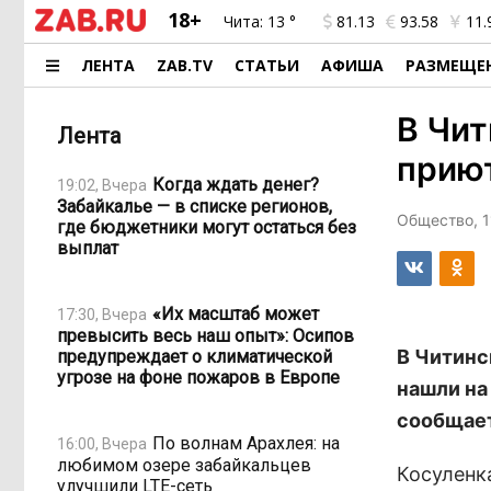
18+
Чита:
13 °
81.13
93.58
11.
ЛЕНТА
ZAB.TV
СТАТЬИ
АФИША
РАЗМЕЩЕ
В Чит
Лента
приют
Когда ждать денег?
19:02, Вчера
Забайкалье — в списке регионов,
Общество, 1
где бюджетники могут остаться без
выплат
«Их масштаб может
17:30, Вчера
превысить весь наш опыт»: Осипов
В Читинс
предупреждает о климатической
угрозе на фоне пожаров в Европе
нашли на
сообщает
По волнам Арахлея: на
16:00, Вчера
любимом озере забайкальцев
Косуленк
улучшили LTE-сеть