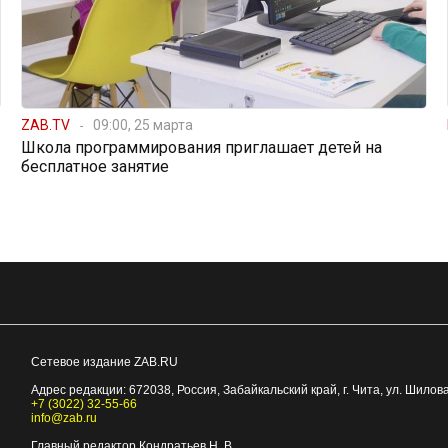
ZAB.TV
09:00, 25 марта
Школа программирования приглашает детей на
бесплатное занятие
Сетевое издание ZAB.RU
Адрес редакции:
672038
, Россия, Забайкальский край, г.
Чита
,
ул. Шилова
+7 (3022) 32-55-66
info@zab.ru
Главный редактор Кондратьев Н. В.