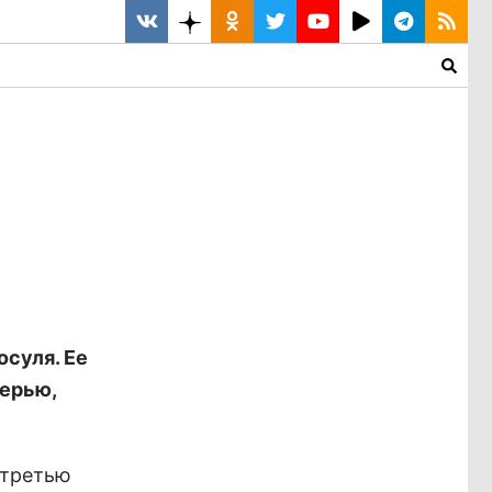
суля. Ее
терью,
 третью