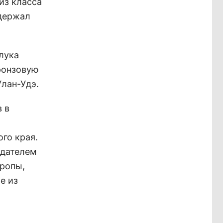
из класса
одержал
лука
ронзовую
лан-Удэ.
 в
го края.
адателем
вропы,
е из