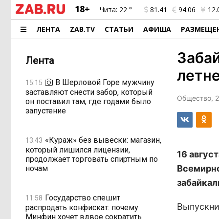
18+
Чита:
22 °
81.41
94.06
12.
ЛЕНТА
ZAB.TV
СТАТЬИ
АФИША
РАЗМЕЩЕ
Заба
Лента
летн
В Шерловой Горе мужчину
15:15
заставляют снести забор, который
Общество, 21
он поставил там, где годами было
запустение
«Кураж» без вывески: магазин,
13:43
который лишился лицензии,
16 авгус
продолжает торговать спиртным по
Всемирно
ночам
забайкал
Государство спешит
11:58
Выпускни
распродать конфискат: почему
Минфин хочет вдвое сократить