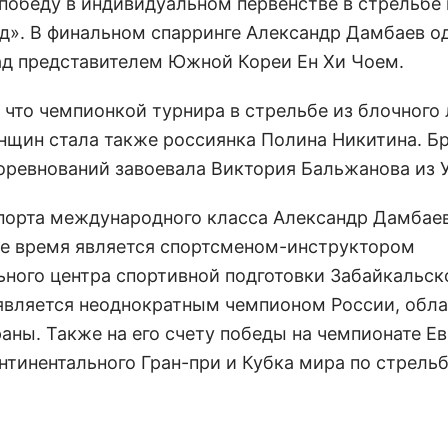
победу в индивидуальном первенстве в стрельбе 
д». В финальном спарринге Александр Дамбаев 
ад представителем Южной Кореи Ен Хи Чоем.
 что чемпионкой турнира в стрельбе из блочного 
нщин стала также россиянка Полина Никитина. Б
оревнований завоевала Виктория Бальжанова из У
порта международного класса Александр Дамбаев
е время является спортсменом-инструктором
ьного центра спортивной подготовки Забайкальско
является неоднократным чемпионом России, обл
раны. Также на его счету победы на чемпионате Е
нтинентального Гран-при и Кубка мира по стрельб