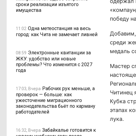
одержал 
сроки реализации изъятого
«компаун
имущества
победу н
Одна метеостанция на весь
11:02
Добавим,
город: как Чита не замечает ливней
среди же
медаль с
Электронные квитанции за
08:59
ЖКУ: удобство или новые
проблемы? Что изменится с 2027
Мастер с
года
настояще
Регионал
Рабочих рук меньше, а
17:03, Вчера
Читинец 
проверок — больше: как
ужесточение миграционного
Кубка ст
законодательства бьёт по карману
этапах ко
работодателей
лука.
Забайкалье готовится к
16:32, Вчера