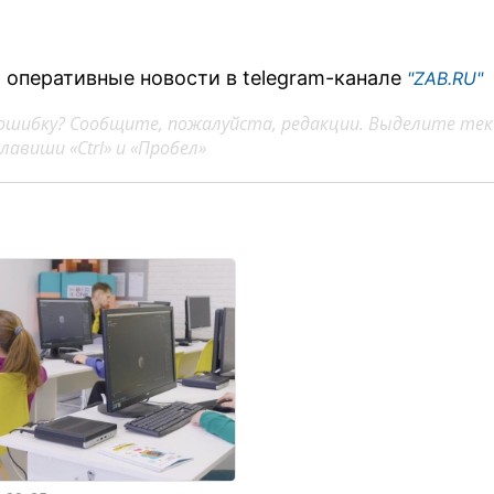
 оперативные новости в telegram-канале
"ZAB.RU"
ошибку? Сообщите, пожалуйста, редакции. Выделите тек
авиши «Ctrl» и «Пробел»