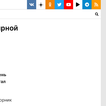
ирной
ень
тал
торник