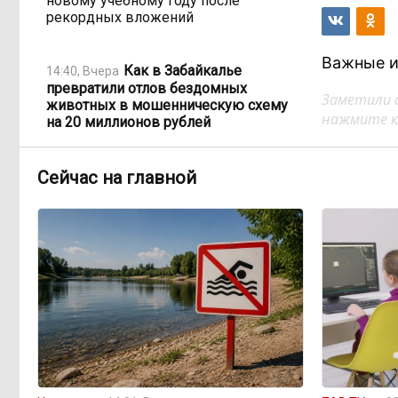
новому учебному году после
рекордных вложений
Важные и
Как в Забайкалье
14:40, Вчера
превратили отлов бездомных
Заметили 
животных в мошенническую схему
нажмите кл
на 20 миллионов рублей
В Забайкалье продлили
Сейчас на главной
14:01, Вчера
запрет купания на Арахлее и Кеноне
Вода за 68 миллионов:
13:15, Вчера
ТГК-14 заплатит государству за
пользование Кеноном и Ингодой
Этно-парк, который до
12:33, Вчера
сих пор не готов, работает почти три
года: что не так с Сухотино?