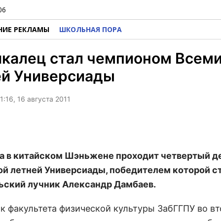
06
НИЕ РЕКЛАМЫ
ШКОЛЬНАЯ ПОРА
йкалец стал чемпионом Всем
ей Универсиады
:16, 16 августа 2011
та в китайском Шэньжене проходит четвертый д
й летней Универсиады, победителем которой с
ьский лучник Александр Дамбаев.
к факультета физической культуры ЗабГГПУ во в