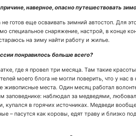
й причине, наверное, опасно путешествовать зим
а не готов еще осваивать зимний автостоп. Для эт
мо специальное снаряжение, настрой, в конце ко
стараюсь на зиму найти работу и жилье.
России понравилось больше всего?
атке, где я провел три месяца. Там такие красот
телей моего блога не могли поверить, что у нас в
ие живописные места. Один месяц работал волонт
м заповеднике: наблюдал за медведями, любова
и, купался в горячих источниках. Медведи вообще
ые – пасутся как коровы, едят траву и близко по