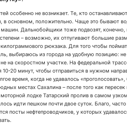
тей особенно не возникает. Те, кто останавливают
я, в основном, положительно. Чаще это бывают в
 машин. Дальнобойщики тоже подвозят, конечно, 
степени – возможно, их отпугивают большие раз
-килограммового рюкзака. Для того чтобы пойма
ль, выбираюсь из города на удобную позицию: не
 не на скоростном участке. На федеральной трас
я 10-20 минут, чтобы отправиться в нужном напра
лгое время, когда не удавалось «проголосовать»,
юдных местах Сахалина – после того как пересек 
 моторной лодке Татарский пролив в самом узком
ось идти пешком почти двое суток. Благо, часто
тся посты нефтепроводчиков, у которых удавалос
вать.