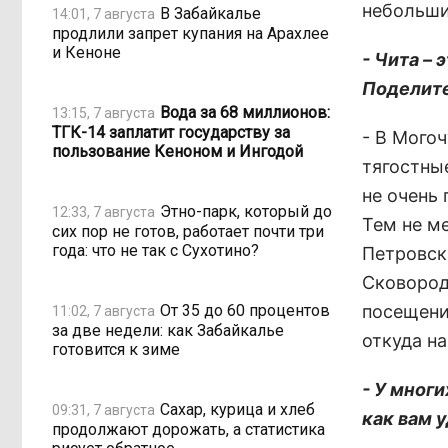
небольши
В Забайкалье
14:01, 7 августа
продлили запрет купания на Арахлее
и Кеноне
- Чита – 
Поделите
Вода за 68 миллионов:
13:15, 7 августа
ТГК-14 заплатит государству за
- В Мого
пользование Кеноном и Ингодой
тягостны
не очень
Этно-парк, который до
12:33, 7 августа
Тем не м
сих пор не готов, работает почти три
года: что не так с Сухотино?
Петровск
Сковород
От 35 до 60 процентов
посещени
11:02, 7 августа
за две недели: как Забайкалье
откуда н
готовится к зиме
- У мног
Сахар, курица и хлеб
09:31, 7 августа
как вам 
продолжают дорожать, а статистика