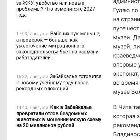
админист
за ЖКУ: удобство или новые
проблемы? Что изменится с 2027
Гуляю по
года
на стран
путешест
Рабочих рук меньше,
17:03, 7 августа
музеи. Д
а проверок — больше: как
ужесточение миграционного
музей, л
законодательства бьёт по карману
краеведч
работодателей
впервые 
экспонат,
Забайкалье готовится
16:32, 7 августа
во время
к новому учебному году после
рекордных вложений
музее Во
В Чите т
Как в Забайкалье
14:40, 7 августа
превратили отлов бездомных
которая 
животных в мошенническую схему
рекоменд
на 20 миллионов рублей
Владивос