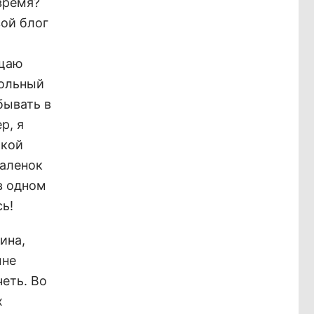
время?
ой блог
ещаю
кольный
бывать в
р, я
акой
валенок
в одном
ь!
ина,
мне
еть. Во
х