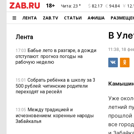
18+
Чита:
23 °
82.17
94.84
12.
ЛЕНТА
ZAB.TV
СТАТЬИ
АФИША
РАЗМЕЩЕ
В Уле
Лента
11:38, 18 ф
Бабье лето в разгаре, а дожди
17:03
отступают: прогноз погоды на
рабочую неделю
Собрать ребёнка в школу за 3
15:01
Камышинс
500 рублей: читинские родители
переходят на ресейл
Уже окол
летний п
Между традицией и
13:05
прошлой 
исчезновением: коренные народы
Забайкалья
все горо
и Забайка