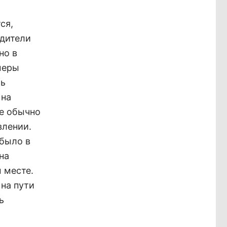
ся,
одители
но в
меры
ть
 на
се обычно
влении.
 было в
на
 месте.
 на пути
ь