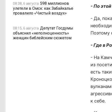
598 миллионов
08:38, 6 августа
- По это
улетели в Омск: как Забайкалье
провалило «Чистый воздух»
- Да, пок
необходи
Депутат Госдумы
08:15, 6 августа
Поэтому 
объяснил «неполноценность»
женщин библейским сюжетом
- Где в 
- На Камч
из посети
есть так
Кроноцко
вулканам
агрессивн
к себе.