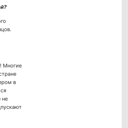
ой?
ого
нцов.
ы! Многие
 стране
ером в
лся
 не
дпускают