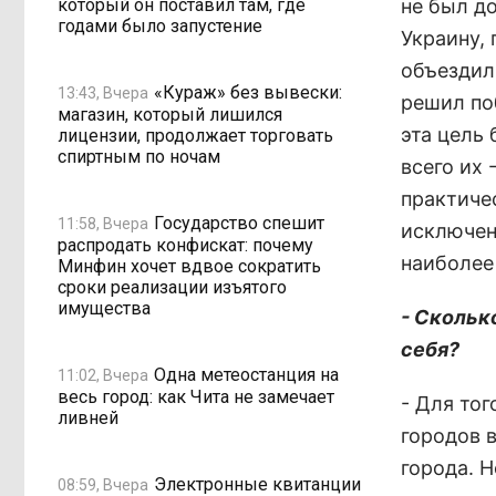
который он поставил там, где
не был до
годами было запустение
Украину,
объездил 
«Кураж» без вывески:
13:43, Вчера
решил поб
магазин, который лишился
эта цель 
лицензии, продолжает торговать
спиртным по ночам
всего их 
практиче
Государство спешит
11:58, Вчера
исключени
распродать конфискат: почему
наиболее
Минфин хочет вдвое сократить
сроки реализации изъятого
имущества
- Скольк
себя?
Одна метеостанция на
11:02, Вчера
весь город: как Чита не замечает
- Для то
ливней
городов в
города. Н
Электронные квитанции
08:59, Вчера