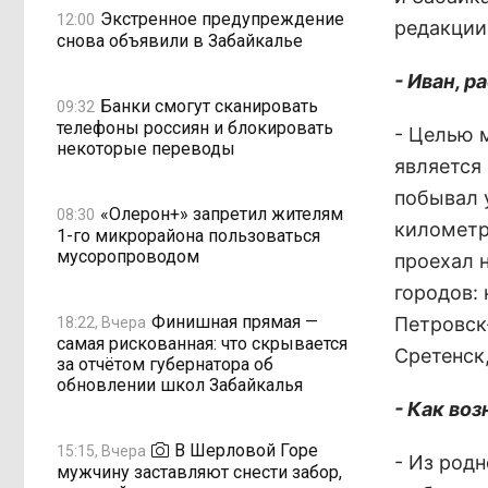
Экстренное предупреждение
12:00
редакции
снова объявили в Забайкалье
- Иван, 
Банки смогут сканировать
09:32
телефоны россиян и блокировать
- Целью 
некоторые переводы
является
побывал 
«Олерон+» запретил жителям
08:30
километр
1-го микрорайона пользоваться
мусоропроводом
проехал 
городов:
Финишная прямая —
Петровск
18:22, Вчера
самая рискованная: что скрывается
Сретенск,
за отчётом губернатора об
обновлении школ Забайкалья
- Как во
В Шерловой Горе
15:15, Вчера
- Из родн
мужчину заставляют снести забор,