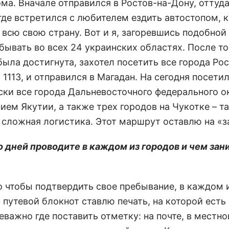
ма. Вначале отправился в Ростов-на-Дону, оттуда
 где встретился с любителем ездить автостопом, 
всю свою страну. Вот и я, загоревшись подобной
ывать во всех 24 украинских областях. После тог
была достигнута, захотел посетить все города Рос
- 1113, и отправился в Магадан. На сегодня посети
ски все города Дальневосточного федерального ок
ем Якутии, а также трех городов на Чукотке – та
 сложная логистика. Этот маршрут оставлю на «з
о дней проводите в каждом из городов и чем зан
го чтобы подтвердить свое пребывание, в каждом 
 путевой блокнот ставлю печать, на которой есть
еважно где поставить отметку: на почте, в местно