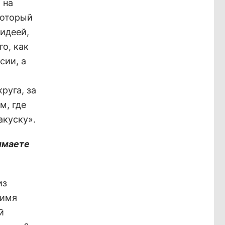
 на
который
 идеей,
о, как
сии, а
л
руга, за
м, где
акуску».
имаете
из
 имя
й