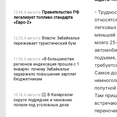
- Труднос
Правительство РФ
13:44, 6 августа
легализует топливо стандарта
относятс
«Евро-2»
легковых
меньшей 
Власти: Забайкалье
12:33, 6 августа
моего 25
переживает туристический бум
автомоби
подъеме,
«В большинстве
11:05, 6 августа
регионов индексация прошла с 1
требуетс
января»: почему Забайкалье
Самое до
задержало повышение зарплат
бюджетникам
немногол
попутной
В Каларском
10:16, 6 августа
Там пришл
округе подрядчик и чиновник
встречаю
попали под уголовные дела
переноче