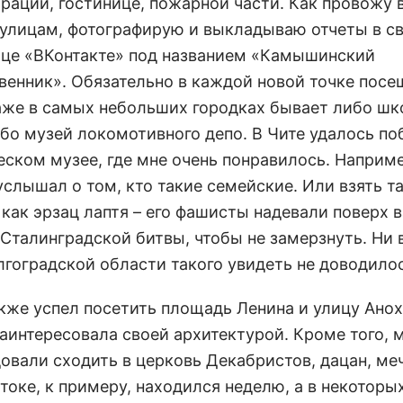
рации, гостинице, пожарной части. Как провожу 
 улицам, фотографирую и выкладываю отчеты в св
ице «ВКонтакте» под названием «Камышинский
венник». Обязательно в каждой новой точке пос
аже в самых небольших городках бывает либо ш
ибо музей локомотивного депо. В Чите удалось по
еском музее, где мне очень понравилось. Наприме
услышал о том, кто такие семейские. Или взять т
 как эрзац лаптя – его фашисты надевали поверх 
 Сталинградской битвы, чтобы не замерзнуть. Ни 
лгоградской области такого увидеть не доводилос
акже успел посетить площадь Ленина и улицу Анох
заинтересовала своей архитектурой. Кроме того, 
овали сходить в церковь Декабристов, дацан, меч
токе, к примеру, находился неделю, а в некоторы