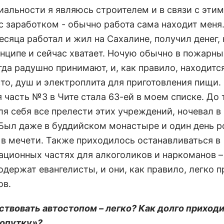
циальности я являюсь строителем и в связи с эти
с заработком - обычно работа сама находит меня.
есяца работал и жил на Сахалине, получил денег,
инципе и сейчас хватает. Ночую обычно в пожарны
гда радушно принимают, и, как правило, находитс
то, душ и электроплита для приготовления пищи.
часть №3 в Чите стала 63-ей в моем списке. До т
ля себя все прелести этих учреждений, ночевал в
 Был даже в буддийском монастыре и один день 
 в мечети. Также приходилось останавливаться в
ационных частях для алкоголиков и наркоманов –
одержат евангелисты, и они, как правило, легко 
ов.
ствовать автостопом – легко? Как долго приход
опутку»?