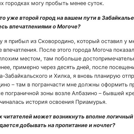
х городках могу пробыть менее суток.
это уже второй город на вашем пути в Забайкалье
сь впечатлениями о Могоче?
чу я прибыл из Сковородино, который оставил у м
е впечатления. После этого города Могоча показа
 плохим местом, там побольше достопримечатель
енее, примерно через десять дней, после посещен
а-Забайкальского и Хилка, я вновь планирую отпр
ино – там в погранчасти мне должны оформить п
е пограничной зоны возле Албазино – бывшей кр
ачиналась история освоения Приамурья.
их читателей может возникнуть вполне логичный
удается добывать на пропитание и ночлег?