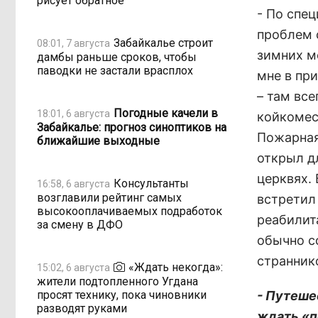
рисует обратное
- По спе
проблем 
Забайкалье строит
08:01, 7 августа
зимних м
дамбы раньше сроков, чтобы
паводки не застали врасплох
мне в пр
– там все
Погодные качели в
18:01, 6 августа
койкомес
Забайкалье: прогноз синоптиков на
Пожарная 
ближайшие выходные
открыл д
церквях.
Консультанты
16:58, 6 августа
возглавили рейтинг самых
встретил
высокооплачиваемых подработок
реабилит
за смену в ДФО
обычно с
странник
«Ждать некогда»:
15:02, 6 августа
жители подтопленного Угдана
просят технику, пока чиновники
- Путеше
разводят руками
ждать «п