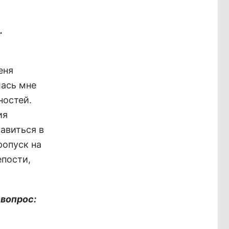
.
еня
лась мне
ностей.
ия
авиться в
ропуск на
епости,
 вопрос: