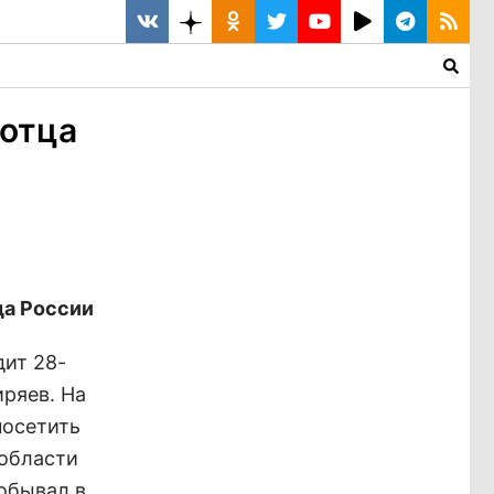
 отца
да России
дит 28-
ряев. На
посетить
 области
побывал в