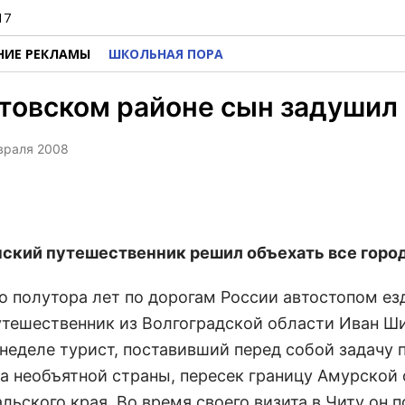
17
НИЕ РЕКЛАМЫ
ШКОЛЬНАЯ ПОРА
товском районе сын задушил
евраля 2008
кий путешественник решил объехать все горо
о полутора лет по дорогам России автостопом ез
утешественник из Волгоградской области Иван Ши
неделе турист, поставивший перед собой задачу 
да необъятной страны, пересек границу Амурской
льского края. Во время своего визита в Читу он 