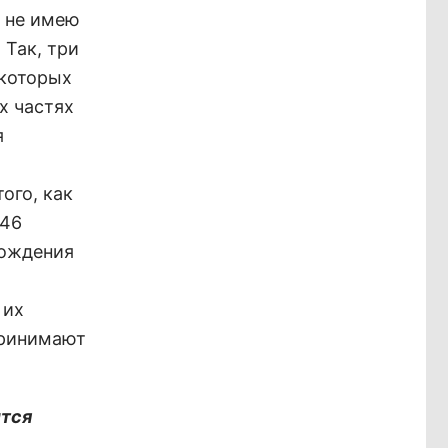
м не имею
 Так, три
 которых
х частях
я
ого, как
 46
рождения
 их
принимают
ится