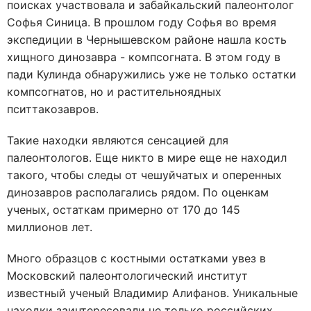
поисках участвовала и забайкальский палеонтолог
Софья Синица. В прошлом году Софья во время
экспедиции в Чернышевском районе нашла кость
хищного динозавра - компсогната. В этом году в
пади Кулинда обнаружились уже не только остатки
компсогнатов, но и растительноядных
пситтакозавров.
Такие находки являются сенсацией для
палеонтологов. Еще никто в мире еще не находил
такого, чтобы следы от чешуйчатых и оперенных
динозавров располагались рядом. По оценкам
ученых, остаткам примерно от 170 до 145
миллионов лет.
Много образцов с костными остатками увез в
Московский палеонтологический институт
известный ученый Владимир Алифанов. Уникальные
находки заинтересовали не только российских