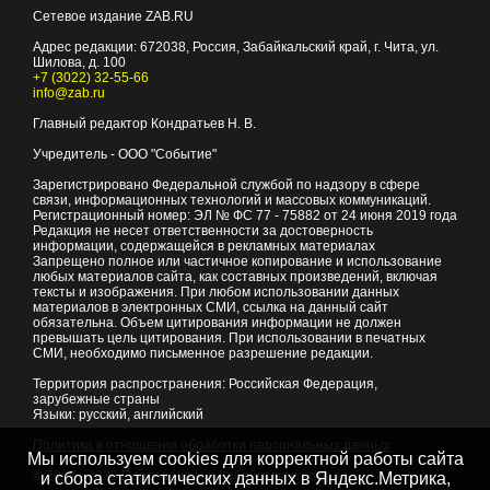
Сетевое издание ZAB.RU
Адрес редакции:
672038
, Россия, Забайкальский край, г.
Чита
,
ул.
Шилова, д. 100
+7 (3022) 32-55-66
info@zab.ru
Главный редактор Кондратьев Н. В.
Учредитель - ООО "Событие"
Зарегистрировано Федеральной службой по надзору в сфере
связи, информационных технологий и массовых коммуникаций.
Регистрационный номер: ЭЛ № ФС 77 - 75882 от 24 июня 2019 года
Редакция не несет ответственности за достоверность
информации, содержащейся в рекламных материалах
Запрещено полное или частичное копирование и использование
любых материалов сайта, как составных произведений, включая
тексты и изображения. При любом использовании данных
материалов в электронных СМИ, ссылка на данный сайт
обязательна. Объем цитирования информации не должен
превышать цель цитирования. При использовании в печатных
СМИ, необходимо письменное разрешение редакции.
Территория распространения: Российская Федерация,
зарубежные страны
Языки: русский, английский
Политика в отношении обработки персональных данных
Мы используем cookies для корректной работы сайта
© 2007 - 2026
Портал Читы и Забайкальского края
и сбора статистических данных в Яндекс.Метрика,