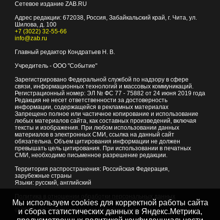
Сетевое издание ZAB.RU
Адрес редакции:
672038
, Россия, Забайкальский край, г.
Чита
,
ул.
Шилова, д. 100
+7 (3022) 32-55-66
info@zab.ru
Главный редактор Кондратьев Н. В.
Учредитель - ООО "Событие"
Зарегистрировано Федеральной службой по надзору в сфере
связи, информационных технологий и массовых коммуникаций.
Регистрационный номер: ЭЛ № ФС 77 - 75882 от 24 июня 2019 года
Редакция не несет ответственности за достоверность
информации, содержащейся в рекламных материалах
Запрещено полное или частичное копирование и использование
любых материалов сайта, как составных произведений, включая
тексты и изображения. При любом использовании данных
материалов в электронных СМИ, ссылка на данный сайт
обязательна. Объем цитирования информации не должен
превышать цель цитирования. При использовании в печатных
СМИ, необходимо письменное разрешение редакции.
Территория распространения: Российская Федерация,
зарубежные страны
Языки: русский, английский
Политика в отношении обработки персональных данных
Мы используем cookies для корректной работы сайта
© 2007 - 2026
Портал Читы и Забайкальского края
и сбора статистических данных в Яндекс.Метрика,