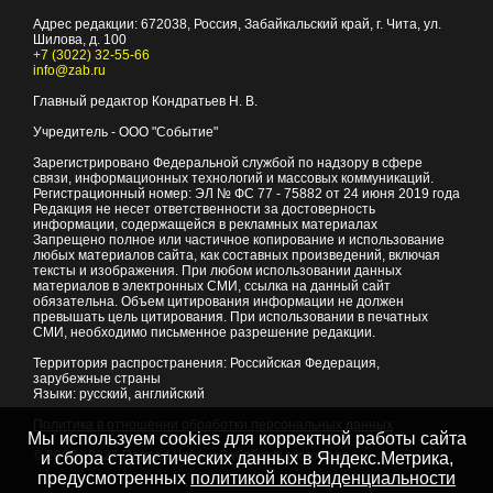
Адрес редакции:
672038
, Россия, Забайкальский край, г.
Чита
,
ул.
Шилова, д. 100
+7 (3022) 32-55-66
info@zab.ru
Главный редактор Кондратьев Н. В.
Учредитель - ООО "Событие"
Зарегистрировано Федеральной службой по надзору в сфере
связи, информационных технологий и массовых коммуникаций.
Регистрационный номер: ЭЛ № ФС 77 - 75882 от 24 июня 2019 года
Редакция не несет ответственности за достоверность
информации, содержащейся в рекламных материалах
Запрещено полное или частичное копирование и использование
любых материалов сайта, как составных произведений, включая
тексты и изображения. При любом использовании данных
материалов в электронных СМИ, ссылка на данный сайт
обязательна. Объем цитирования информации не должен
превышать цель цитирования. При использовании в печатных
СМИ, необходимо письменное разрешение редакции.
Территория распространения: Российская Федерация,
зарубежные страны
Языки: русский, английский
Политика в отношении обработки персональных данных
Мы используем cookies для корректной работы сайта
© 2007 - 2026
Портал Читы и Забайкальского края
и сбора статистических данных в Яндекс.Метрика,
предусмотренных
политикой конфиденциальности