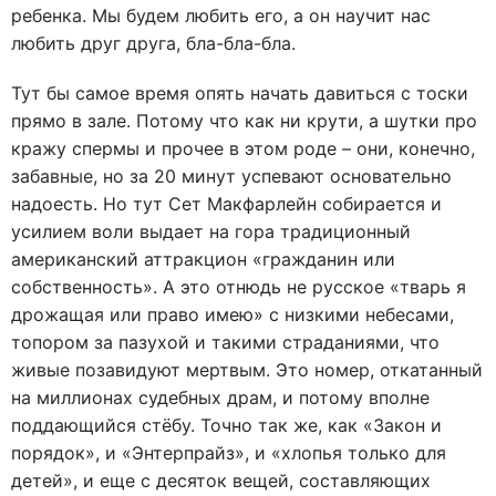
ребенка. Мы будем любить его, а он научит нас
любить друг друга, бла-бла-бла.
Тут бы самое время опять начать давиться с тоски
прямо в зале. Потому что как ни крути, а шутки про
кражу спермы и прочее в этом роде – они, конечно,
забавные, но за 20 минут успевают основательно
надоесть. Но тут Сет Макфарлейн собирается и
усилием воли выдает на гора традиционный
американский аттракцион «гражданин или
собственность». А это отнюдь не русское «тварь я
дрожащая или право имею» с низкими небесами,
топором за пазухой и такими страданиями, что
живые позавидуют мертвым. Это номер, откатанный
на миллионах судебных драм, и потому вполне
поддающийся стёбу. Точно так же, как «Закон и
порядок», и «Энтерпрайз», и «хлопья только для
детей», и еще с десяток вещей, составляющих