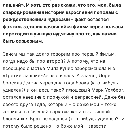
лишний». И хоть сто раз скажи, что это, мол, была
спародированная история взросления пополам с
рождественскими чудесами – факт остается
фактом: задорно начавшийся фильм через полчаса
переходил в унылую нудятину про то, как важно
быть серьезным.
Зачем мы так долго говорим про первый фильм,
когда надо бы про второй? А потому, что на
всеобщее счастье Мила Кунис забеременела и в
«Третий лишний-2» не снялась. А значит, Лори
бросила Джона через два года брака (кто-нибудь
удивлен?) и он, весь такой плюшевый Марк Уолберг,
остался наедине с порнухой и депрессией. Даже без
своего друга Теда, который – о боже мой – тоже
женился на бывшей наркоманке и постоянной
блондинке. Брак не задался (кто-нибудь удивлен?) и
потому было решено – о боже мой – завести