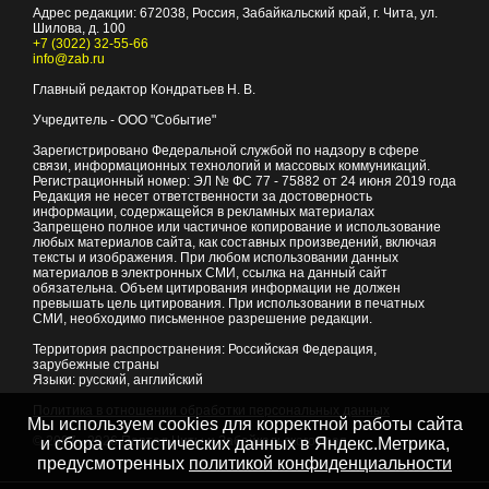
Адрес редакции:
672038
, Россия, Забайкальский край, г.
Чита
,
ул.
Шилова, д. 100
+7 (3022) 32-55-66
info@zab.ru
Главный редактор Кондратьев Н. В.
Учредитель - ООО "Событие"
Зарегистрировано Федеральной службой по надзору в сфере
связи, информационных технологий и массовых коммуникаций.
Регистрационный номер: ЭЛ № ФС 77 - 75882 от 24 июня 2019 года
Редакция не несет ответственности за достоверность
информации, содержащейся в рекламных материалах
Запрещено полное или частичное копирование и использование
любых материалов сайта, как составных произведений, включая
тексты и изображения. При любом использовании данных
материалов в электронных СМИ, ссылка на данный сайт
обязательна. Объем цитирования информации не должен
превышать цель цитирования. При использовании в печатных
СМИ, необходимо письменное разрешение редакции.
Территория распространения: Российская Федерация,
зарубежные страны
Языки: русский, английский
Политика в отношении обработки персональных данных
Мы используем cookies для корректной работы сайта
© 2007 - 2026
Портал Читы и Забайкальского края
и сбора статистических данных в Яндекс.Метрика,
предусмотренных
политикой конфиденциальности