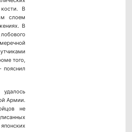
лических
кости. В
ым слоем
жениях. В
лобового
умеречной
зутчиками
оме того,
- пояснил
 удалось
ной Армии.
ойцов не
дписанных
японских