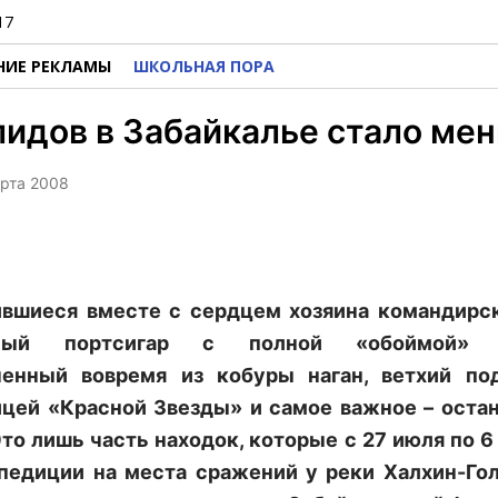
17
НИЕ РЕКЛАМЫ
ШКОЛЬНАЯ ПОРА
идов в Забайкалье стало ме
арта 2008
вшиеся вместе с сердцем хозяина командирс
яный портсигар с полной «обоймой» п
ченный вовремя из кобуры наган, ветхий по
цей «Красной Звезды» и самое важное – оста
Это лишь часть находок, которые с 27 июля по 6 
педиции на места сражений у реки Халхин-Го