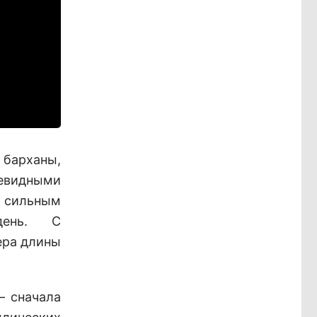
 барханы,
евидными
 сильным
день. С
ера длины
– сначала