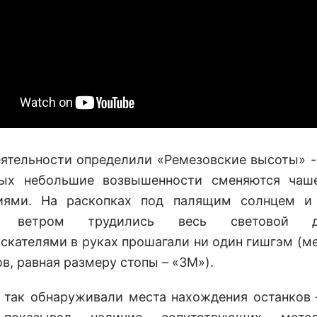
ятельности определили «Ремезовские высоты» -
рых небольшие возвышенности сменяются чаш
ниями. На раскопках под палящим солнцем и
м ветром трудились весь световой 
скателями в руках прошагали ни один гишгэм (м
в, равная размеру стопы – «ЗМ»).
 так обнаруживали места нахождения останков 