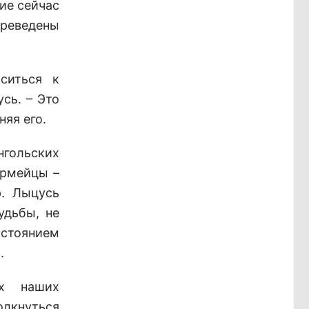
ие сейчас
ереведены
ситься к
сь. – Это
няя его.
гольских
армейцы –
. Лыцусь
удьбы, не
стоянием
.
х наших
олкнуться