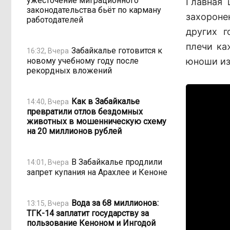
ужесточение миграционного
Главная 
законодательства бьёт по карману
захороне
работодателей
других г
плечи ка
Забайкалье готовится к
16:32, Вчера
новому учебному году после
юноши из
рекордных вложений
Как в Забайкалье
14:40, Вчера
превратили отлов бездомных
животных в мошенническую схему
на 20 миллионов рублей
В Забайкалье продлили
14:01, Вчера
запрет купания на Арахлее и Кеноне
Вода за 68 миллионов:
13:15, Вчера
ТГК-14 заплатит государству за
пользование Кеноном и Ингодой