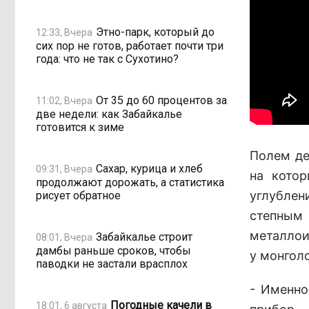
Этно-парк, который до
12:33, Вчера
сих пор не готов, работает почти три
года: что не так с Сухотино?
От 35 до 60 процентов за
11:02, Вчера
две недели: как Забайкалье
готовится к зиме
Полем де
Сахар, курица и хлеб
09:31, Вчера
на кото
продолжают дорожать, а статистика
углубле
рисует обратное
степны
металлои
Забайкалье строит
08:01, Вчера
дамбы раньше сроков, чтобы
у монголо
паводки не застали врасплох
- Именно
Погодные качели в
18:01, 6 августа