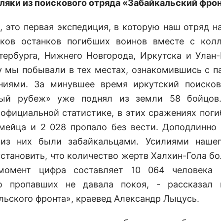
ляки из поискового отряда «Забайкальский фрон
и, это первая экспедиция, в которую наш отряд н
ков останков погибших воинов вместе с кол
тербурга, Нижнего Новгорода, Иркутска и Улан-
у мы побывали в тех местах, ознакомившись с 
ниями. За минувшее время иркутский поиско
ный рубеж» уже поднял из земли 58 бойцов.
 официальной статистике, в этих сражениях поги
мейца и 2 028 пропало без вести. Доподлинно 
 из них были забайкальцами. Усилиями нашег
установить, что количество жертв Халхин-Гола бо
момент цифра составляет 10 064 человека 
но пропавших не давала покоя, - рассказал 
льского фронта», краевед Александр Лыцусь.