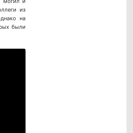
х могил и
оллеги из
Однако на
орых были