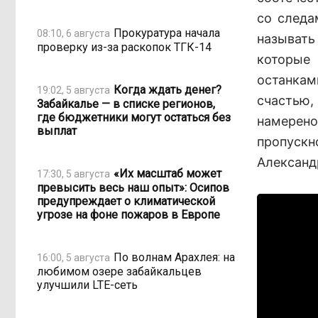
со следа
Прокуратура начала
08:10, 6 августа
называть
проверку из-за раскопок ТГК-14
которые
останкам
Когда ждать денег?
19:02, 5 августа
счастью
Забайкалье — в списке регионов,
где бюджетники могут остаться без
намерено
выплат
пропуск
Александ
«Их масштаб может
17:30, 5 августа
превысить весь наш опыт»: Осипов
предупреждает о климатической
угрозе на фоне пожаров в Европе
По волнам Арахлея: на
16:00, 5 августа
любимом озере забайкальцев
улучшили LTE-сеть