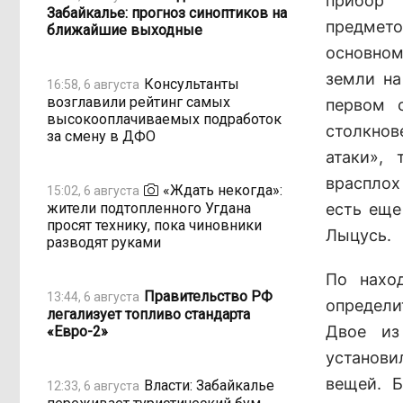
прибор 
Забайкалье: прогноз синоптиков на
предмет
ближайшие выходные
основно
земли на
Консультанты
16:58, 6 августа
возглавили рейтинг самых
первом 
высокооплачиваемых подработок
столкнов
за смену в ДФО
атаки», 
врасплох
«Ждать некогда»:
15:02, 6 августа
жители подтопленного Угдана
есть еще
просят технику, пока чиновники
Лыцусь.
разводят руками
По нахо
Правительство РФ
13:44, 6 августа
определит
легализует топливо стандарта
Двое из
«Евро-2»
установи
вещей. 
Власти: Забайкалье
12:33, 6 августа