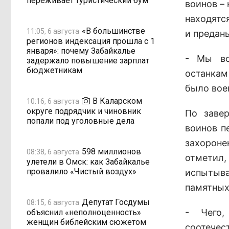
переживает туристический бум
воинов –
находятс
«В большинстве
11:05, 6 августа
и предан
регионов индексация прошла с 1
января»: почему Забайкалье
- Мы вс
задержало повышение зарплат
бюджетникам
останкам
было воен
В Каларском
10:16, 6 августа
округе подрядчик и чиновник
По заве
попали под уголовные дела
воинов п
захорон
598 миллионов
08:38, 6 августа
отметил,
улетели в Омск: как Забайкалье
провалило «Чистый воздух»
испытыв
памятных
Депутат Госдумы
08:15, 6 августа
- Чего
объяснил «неполноценность»
женщин библейским сюжетом
соотечес