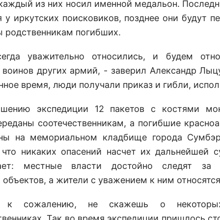
 каждый из них носил именной медальон. Последн
я у иркутских поисковиков, позднее они будут п
ы родственникам погибших.
егда уважительно относились, и будем отно
 воинов других армий, - заверил Александр Лыцу
ное время, люди получали приказ и гибли, испол
ршению экспедиции 12 пакетов с костями мон
ереданы соотечественникам, а погибшие красно
ены на мемориальном кладбище города Сумбэр
 что никаких опасений насчет их дальнейшей с
ает: местные власти достойно следят за 
 объектов, а жители с уважением к ним относятся
, к сожалению, не скажешь о некоторы
твенниках. Так во время экспедиции пришлось ст