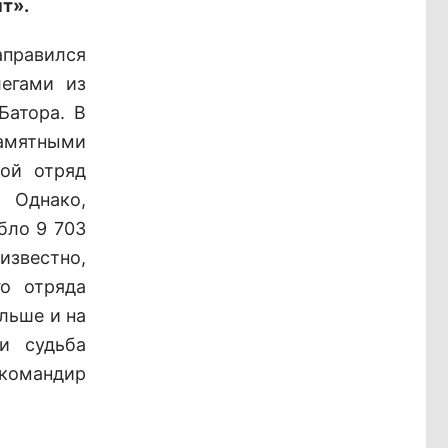
т».
аправился
легами из
Батора. В
памятными
вой отряд
 Однако,
бло 9 703
известно,
о отряда
льше и на
и судьба
командир