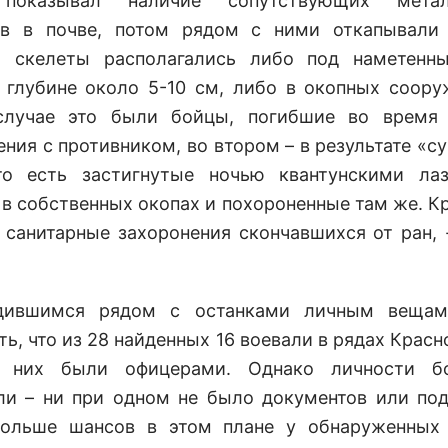
показывал наличие сопутствующих метал
ов в почве, потом рядом с ними откапывали 
м скелеты располагались либо под наметенн
 глубине около 5-10 см, либо в окопных соору
случае это были бойцы, погибшие во время 
ения с противником, во втором – в результате «с
то есть застигнутые ночью квантунскими ла
 в собственных окопах и похороненные там же. Кр
 санитарные захоронения скончавшихся от ран, 
дившимся рядом с останками личным вещам
ь, что из 28 найденных 16 воевали в рядах Крас
 них были офицерами. Однако личности б
ли – ни при одном не было документов или по
Больше шансов в этом плане у обнаруженных 