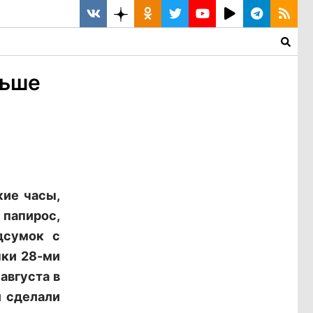
ньше
кие часы,
апирос,
дсумок с
нки 28-ми
августа в
л сделали