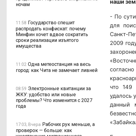
наши зем
ночам
- По сут
Государство спешит
11:58
для поис
распродать конфискат: почему
Санкт-Пе
Минфин хочет вдвое сократить
сроки реализации изъятого
2009 год
имущества
захороне
«Восточ
Одна метеостанция на весь
11:02
согласно
город: как Чита не замечает ливней
красноар
что 149
Электронные квитанции за
08:59
ЖКУ: удобство или новые
удалось 
проблемы? Что изменится с 2027
данный 
года
безвест
«Забайка
Рабочих рук меньше, а
17:03, Вчера
проверок — больше: как