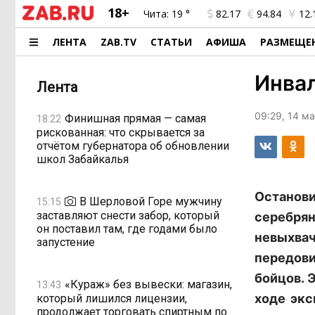
18+
Чита:
19 °
82.17
94.84
12.
ЛЕНТА
ZAB.TV
СТАТЬИ
АФИША
РАЗМЕЩЕ
Инвал
Лента
09:29, 14 м
Финишная прямая — самая
18:22
рискованная: что скрывается за
отчётом губернатора об обновлении
школ Забайкалья
Останови
В Шерловой Горе мужчину
15:15
заставляют снести забор, который
серебр
он поставил там, где годами было
невыхва
запустение
передови
бойцов. 
«Кураж» без вывески: магазин,
13:43
ходе экс
который лишился лицензии,
продолжает торговать спиртным по