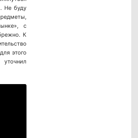
. Не буду
предметы,
ынке», с
брежно. К
тельство
для этого
 уточнил