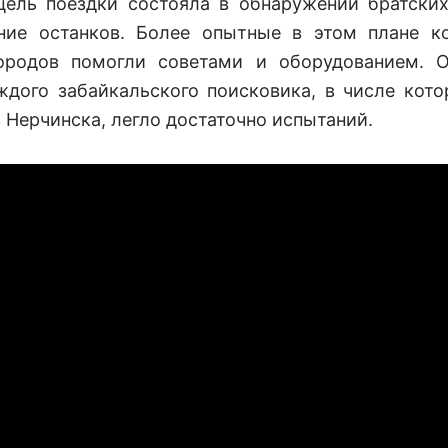
цель поездки состояла в обнаружении братски
ние останков. Более опытные в этом плане к
ородов помогли советами и оборудованием. 
ждого забайкальского поисковика, в числе кот
 Нерчинска, легло достаточно испытаний.