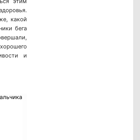
ться этим
здоровья.
же, какой
ники бега
овершали,
хорошего
ивости и