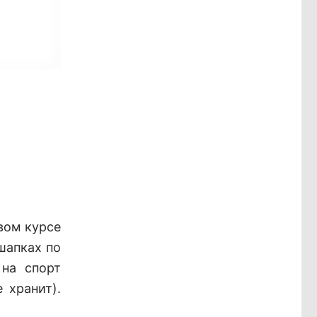
вом курсе
 шапках по
 на спорт
 хранит).