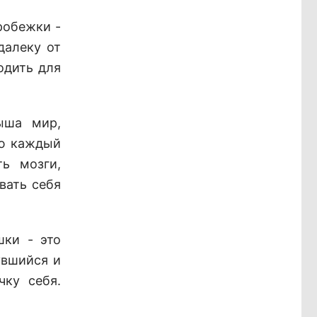
робежки -
далеку от
одить для
ыша мир,
ую каждый
ь мозги,
вать себя
шки - это
увшийся и
чку себя.