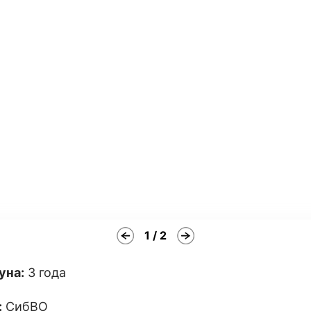
1 / 2
уна:
3 года
:
СибВО