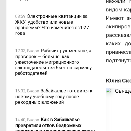
нежели п
видом ка
Электронные квитанции за
08:59
Имеют зн
ЖКУ: удобство или новые
экипиров
проблемы? Что изменится с 2027
года
рассказа
каких д
Рабочих рук меньше, а
17:03, Вчера
привнес
проверок — больше: как
подтянут
ужесточение миграционного
законодательства бьёт по карману
работодателей
Юлия Ско
Забайкалье готовится к
16:32, Вчера
новому учебному году после
рекордных вложений
Как в Забайкалье
14:40, Вчера
превратили отлов бездомных