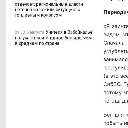
отвечает: региональные власти
неточно изложили ситуацию с
Периоди
топливным кризисом
«Я заинт
Учителя в Забайкалье
09:33, 5 августа
видом сп
получают почти вдвое больше, чем
Сначала
в среднем по стране
углублят
занималс
прогулив
(а это вс
СибВО. Ту
потому ч
погода д
Бег для 
побыть н