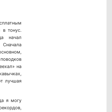
есплатным
 в тонус.
да начал
. Сначала
основном,
 поводков
реехал» на
 кавычках,
от лучшая
да я могу
рекордов,