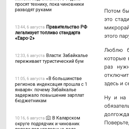
просят технику, пока чиновники
разводят руками
Потом бы
это стад
Правительство РФ
микрорай
13:44, 6 августа
легализует топливо стандарта
этого пар
«Евро-2»
Люблю б
Власти: Забайкалье
12:33, 6 августа
которые 
переживает туристический бум
раз нуж
отключит
«В большинстве
11:05, 6 августа
здесь и с
регионов индексация прошла с 1
января»: почему Забайкалье
задержало повышение зарплат
Ну и на 
бюджетникам
обязател
долгожда
В Каларском
10:16, 6 августа
Поверьте,
округе подрядчик и чиновник