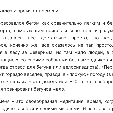
чность:
время от времени
ересовался бегом как сравнительно легким и б
орта, помогающим привести свое тело и разум
 казалось все достаточно просто, но ког
ься, конечно же, все оказалось не так просто
я в лесу за Северным, но там мало людей, в 
ающиеся со своими собаками без намордников и
егда стресс для бегуна или велосипедиста). «Пе
т гораздо веселее, правда, в «плохую» погоду (в
то «плохая» - это дождь или +10, а это наобор
ля тренировки) бегунов мало.
меня - это своеобразная медитация, время, ког
аедине с собой и своими мыслями. Я не ставлю 