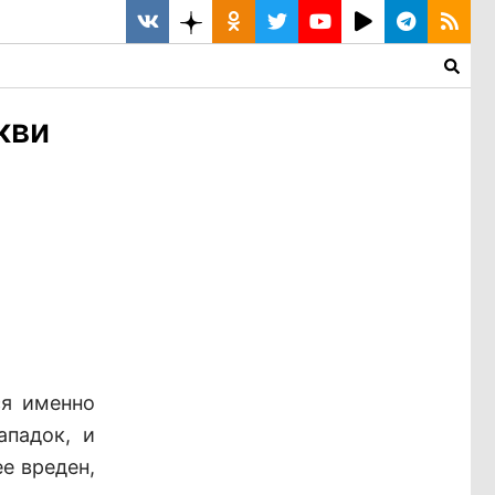
кви
ся именно
ападок, и
е вреден,