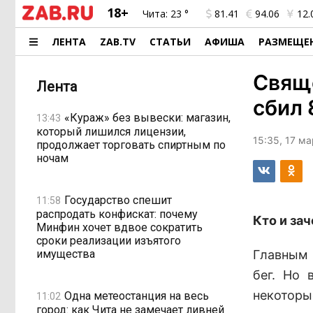
18+
Чита:
23 °
81.41
94.06
12.
ЛЕНТА
ZAB.TV
СТАТЬИ
АФИША
РАЗМЕЩЕ
Свящ
Лента
сбил 
«Кураж» без вывески: магазин,
13:43
который лишился лицензии,
15:35, 17 м
продолжает торговать спиртным по
ночам
Государство спешит
11:58
распродать конфискат: почему
Кто и зач
Минфин хочет вдвое сократить
сроки реализации изъятого
имущества
Главным 
бег. Но 
некоторы
Одна метеостанция на весь
11:02
город: как Чита не замечает ливней