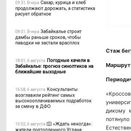
Сахар, курица и хлеб
09:31, Вчера
продолжают дорожать, а статистика
рисует обратное
Забайкалье строит
08:01, Вчера
дамбы раньше сроков, чтобы
паводки не застали врасплох
Стаж бег
Погодные качели в
18:01, 6 августа
Маршрут
Забайкалье: прогноз синоптиков на
ближайшие выходные
Периоди
Консультанты
16:58, 6 августа
«Кроссов
возглавили рейтинг самых
высокооплачиваемых подработок
университ
за смену в ДФО
дикому м
потянуло
«Ждать некогда»:
15:02, 6 августа
Естествен
жители подтопленного Угдана