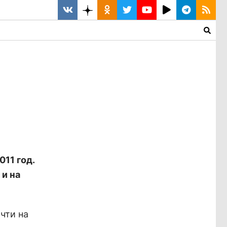
011 год.
и на
чти на