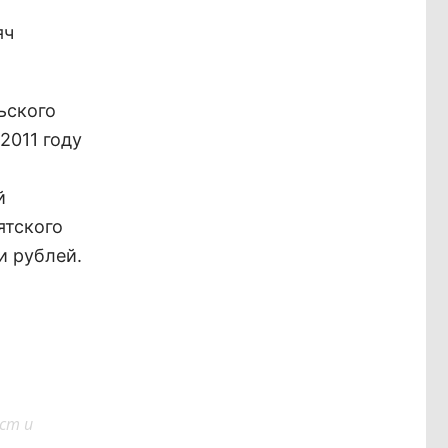
яч
ьского
2011 году
й
ятского
и рублей.
ст и