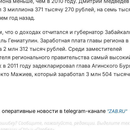
иона меньше, чем в 2010 году. Дмитрий Медведев
л 3 миллиона 371 тысячу 270 рублей, на семь тыс
ем год назад.
, что о доходах отчитался и губернатор Забайкал
ль Гениатулин. Заработная плата главы региона в 
а 2 млн 312 тысяч рублей. Среди заместителей
теля регионального правительства самый высоки
 в 2011 году задекларировал глава Агинского Бур
окто Мажиев, который заработал 3 млн 504 тысяч
 оперативные новости в telegram-канале
"ZAB.RU"
ошибку? Сообщите, пожалуйста, редакции. Выделите тек
авиши «Ctrl» и «Пробел»