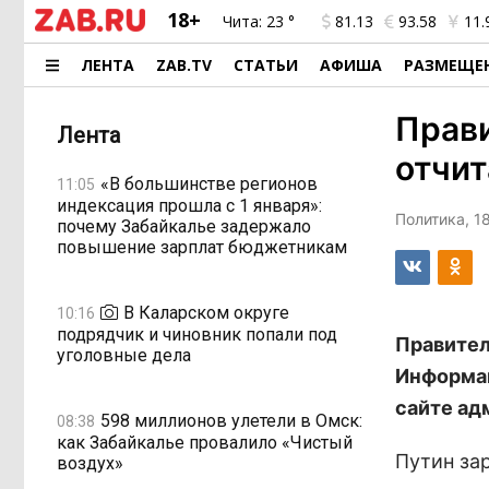
18+
Чита:
23 °
81.13
93.58
11.
ЛЕНТА
ZAB.TV
СТАТЬИ
АФИША
РАЗМЕЩЕ
Прави
Лента
отчит
«В большинстве регионов
11:05
индексация прошла с 1 января»:
Политика, 18
почему Забайкалье задержало
повышение зарплат бюджетникам
В Каларском округе
10:16
подрядчик и чиновник попали под
Правител
уголовные дела
Информац
сайте ад
598 миллионов улетели в Омск:
08:38
как Забайкалье провалило «Чистый
Путин зар
воздух»