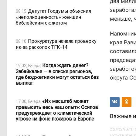
два милл
заработа
Депутат Госдумы объяснил
08:15
«неполноценность» женщин
меньше, ч
библейским сюжетом
Напомним
Прокуратура начала проверку
08:10
края Рави
из-за раскопок ТГК-14
составил
председа
Когда ждать денег?
19:02, Вчера
заработок
Забайкалье — в списке регионов,
где бюджетники могут остаться без
округа С
выплат
«Их масштаб может
17:30, Вчера
превысить весь наш опыт»: Осипов
предупреждает о климатической
Важные и
угрозе на фоне пожаров в Европе
Заметили 
нажмите кл