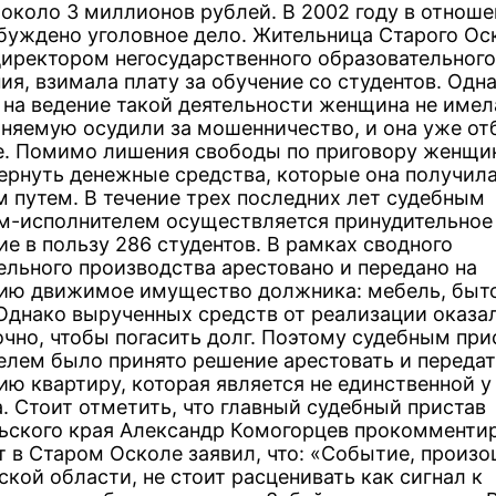
 около 3 миллионов рублей. В 2002 году в отноше
буждено уголовное дело. Жительница Старого Ос
директором негосударственного образовательного
ия, взимала плату за обучение со студентов. Одн
 на ведение такой деятельности женщина не имел
иняемую осудили за мошенничество, и она уже о
е. Помимо лишения свободы по приговору женщи
ернуть денежные средства, которые она получил
 путем. В течение трех последних лет судебным
м-исполнителем осуществляется принудительное
е в пользу 286 студентов. В рамках сводного
ельного производства арестовано и передано на
ию движимое имущество должника: мебель, быт
 Однако вырученных средств от реализации оказа
очно, чтобы погасить долг. Поэтому судебным пр
елем было принято решение арестовать и передат
ию квартиру, которая является не единственной у
. Стоит отметить, что главный судебный пристав
ьского края Александр Комогорцев прокомменти
т в Старом Осколе заявил, что: «Событие, произ
кой области, не стоит расценивать как сигнал к