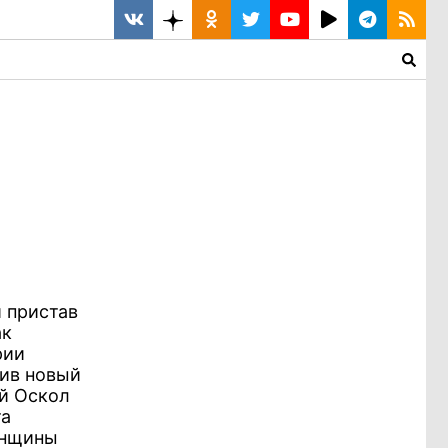
й пристав
ак
рии
нив новый
ый Оскол
та
енщины