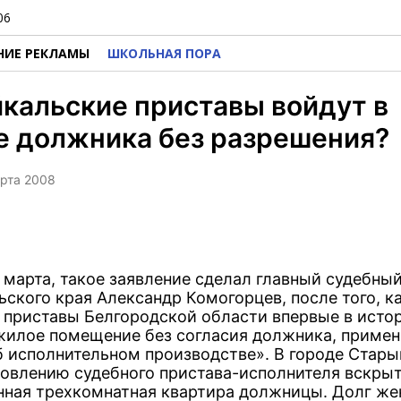
06
НИЕ РЕКЛАМЫ
ШКОЛЬНАЯ ПОРА
кальские приставы войдут в
е должника без разрешения?
арта 2008
6 марта, такое заявление сделал главный судебны
ьского края Александр Комогорцев, после того, к
 приставы Белгородской области впервые в исто
жилое помещение без согласия должника, приме
б исполнительном производстве». В городе Стар
новлению судебного пристава-исполнителя вскры
нная трехкомнатная квартира должницы. Долг ж