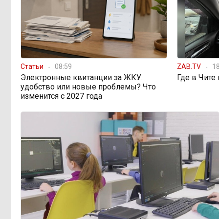
просят технику, пока чиновники
разводят руками
Правительство РФ
13:44, 6 августа
легализует топливо стандарта
«Евро-2»
Статьи
08:59
ZAB.TV
18
Электронные квитанции за ЖКУ:
Где в Чите
удобство или новые проблемы? Что
Власти: Забайкалье
12:33, 6 августа
изменится с 2027 года
переживает туристический бум
«В большинстве
11:05, 6 августа
регионов индексация прошла с 1
января»: почему Забайкалье
задержало повышение зарплат
бюджетникам
В Каларском
10:16, 6 августа
округе подрядчик и чиновник
попали под уголовные дела