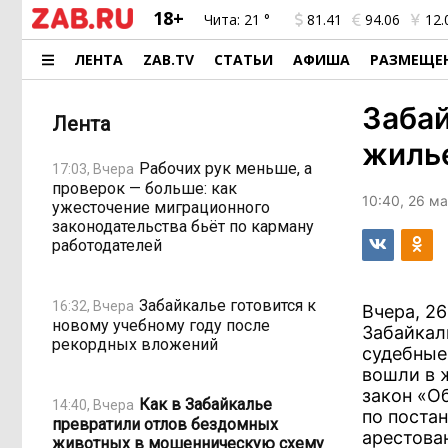
18+
Чита:
21 °
81.41
94.06
12.
ЛЕНТА
ZAB.TV
СТАТЬИ
АФИША
РАЗМЕЩЕ
Забай
Лента
жиль
Рабочих рук меньше, а
17:03, Вчера
проверок — больше: как
10:40, 26 м
ужесточение миграционного
законодательства бьёт по карману
работодателей
Забайкалье готовится к
16:32, Вчера
Вчера, 2
новому учебному году после
Забайкал
рекордных вложений
судебные
вошли в 
закон «О
Как в Забайкалье
14:40, Вчера
по поста
превратили отлов бездомных
арестова
животных в мошенническую схему