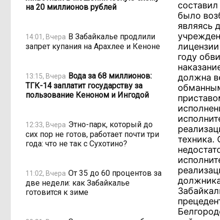
составил
на 20 миллионов рублей
было воз
являясь 
учрежден
В Забайкалье продлили
14:01, Вчера
лицензии
запрет купания на Арахлее и Кеноне
году обв
наказани
Вода за 68 миллионов:
13:15, Вчера
должна в
ТГК-14 заплатит государству за
обманным
пользование Кеноном и Ингодой
приставо
исполнени
исполнит
Этно-парк, который до
12:33, Вчера
реализац
сих пор не готов, работает почти три
техника.
года: что не так с Сухотино?
недостат
исполнит
реализац
От 35 до 60 процентов за
11:02, Вчера
должника
две недели: как Забайкалье
Забайкал
готовится к зиме
прецеден
Белгородс