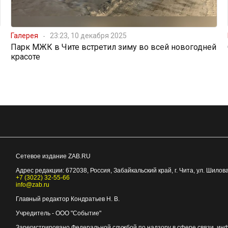
Галерея
23:23, 10 декабря 2025
Парк МЖК в Чите встретил зиму во всей новогодней
красоте
Сетевое издание ZAB.RU
Адрес редакции:
672038
, Россия, Забайкальский край, г.
Чита
,
ул. Шилова
+7 (3022) 32-55-66
info@zab.ru
Главный редактор Кондратьев Н. В.
Учредитель - ООО "Событие"
Зарегистрировано Федеральной службой по надзору в сфере связи, ин