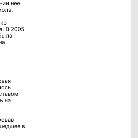
нии нее
кола,
ако
а. В 2005
тбыла
на
а
овая
лось
иставом-
ь на
ровав
ошедшее в