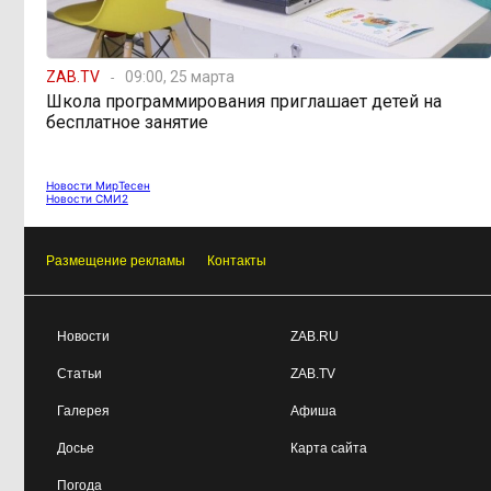
598 миллионов
08:38, 6 августа
ZAB.TV
09:00, 25 марта
улетели в Омск: как Забайкалье
Школа программирования приглашает детей на
провалило «Чистый воздух»
бесплатное занятие
Депутат Госдумы
08:15, 6 августа
Новости МирТесен
объяснил «неполноценность»
Новости СМИ2
женщин библейским сюжетом
Размещение рекламы
Контакты
Прокуратура начала
08:10, 6 августа
проверку из-за раскопок ТГК-14
Новости
ZAB.RU
Когда ждать денег?
19:02, 5 августа
Статьи
ZAB.TV
Забайкалье — в списке регионов,
где бюджетники могут остаться без
Галерея
Афиша
выплат
Досье
Карта сайта
Погода