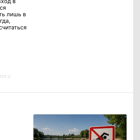
Вход в
ся
ть лишь в
гда,
считаться
ст и