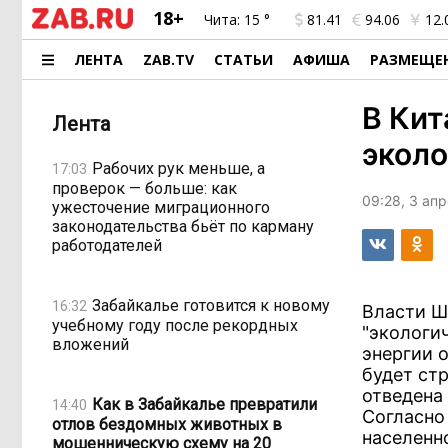
18+
Чита:
15 °
81.41
94.06
12.
ЛЕНТА
ZAB.TV
СТАТЬИ
АФИША
РАЗМЕЩЕ
В Кит
Лента
эколо
Рабочих рук меньше, а
17:03
проверок — больше: как
09:28, 3 ап
ужесточение миграционного
законодательства бьёт по карману
работодателей
Забайкалье готовится к новому
16:32
Власти Ш
учебному году после рекордных
"экологи
вложений
энергии 
будет ст
отведена
Как в Забайкалье превратили
14:40
Согласно
отлов бездомных животных в
населенн
мошенническую схему на 20