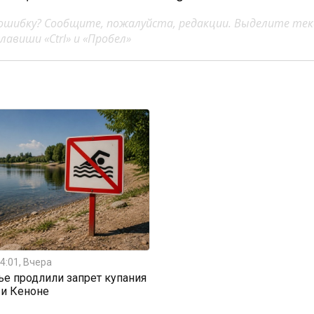
ошибку? Сообщите, пожалуйста, редакции. Выделите тек
авиши «Ctrl» и «Пробел»
4:01, Вчера
ье продлили запрет купания
 и Кеноне