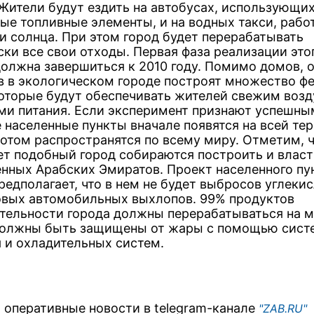
 Жители будут ездить на автобусах, использующи
ые топливные элементы, и на водных такси, раб
ии солнца. При этом город будет перерабатывать
ски все свои отходы. Первая фаза реализации это
должна завершиться к 2010 году. Помимо домов, 
в в экологическом городе построят множество ф
которые будут обеспечивать жителей свежим возд
ми питания. Если эксперимент признают успешны
 населенные пункты вначале появятся на всей те
потом распространятся по всему миру. Отметим, ч
ет подобный город собираются построить и влас
нных Арабских Эмиратов. Проект населенного пу
едполагает, что в нем не будет выбросов углекис
овых автомобильных выхлопов. 99% продуктов
тельности города должны перерабатываться на м
олжны быть защищены от жары с помощью сист
я и охладительных систем.
 оперативные новости в telegram-канале
"ZAB.RU"