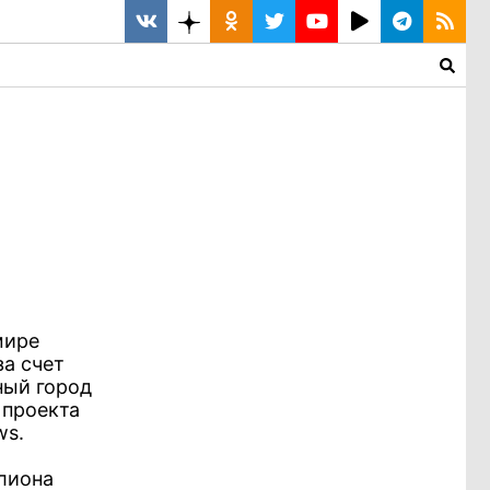
мире
за счет
ный город
 проекта
ws.
лиона