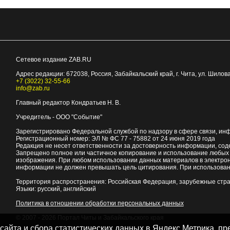
Сетевое издание ZAB.RU
Адрес редакции:
672038
, Россия, Забайкальский край, г.
Чита
,
ул. Шилова
+7 (3022) 32-55-66
info@zab.ru
Главный редактор Кондратьев Н. В.
Учредитель - ООО "Событие"
Зарегистрировано Федеральной службой по надзору в сфере связи, ин
Регистрационный номер: ЭЛ № ФС 77 - 75882 от 24 июня 2019 года
Редакция не несет ответственности за достоверность информации, со
Запрещено полное или частичное копирование и использование любых м
изображения. При любом использовании данных материалов в электро
информации не должен превышать цель цитирования. При использован
Территория распространения: Российская Федерация, зарубежные стр
Языки: русский, английский
Политика в отношении обработки персональных данных
© 2007 - 2026
Портал Читы и Забайкальского края
 сайта и сбора статистических данных в Яндекс.Метрика, 