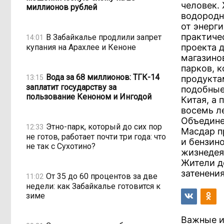
человек.
миллионов рублей
водородн
от энерг
практиче
В Забайкалье продлили запрет
14:01
проекта 
купания на Арахлее и Кеноне
магазино
парков, 
Вода за 68 миллионов: ТГК-14
13:15
продукта
заплатит государству за
подобные
пользование Кеноном и Ингодой
Китая, а 
восемь л
Объедине
Этно-парк, который до сих пор
12:33
Масдар пр
не готов, работает почти три года: что
и бензин
не так с Сухотино?
жизнедея
Жители д
затенени
От 35 до 60 процентов за две
11:02
недели: как Забайкалье готовится к
зиме
Важные и