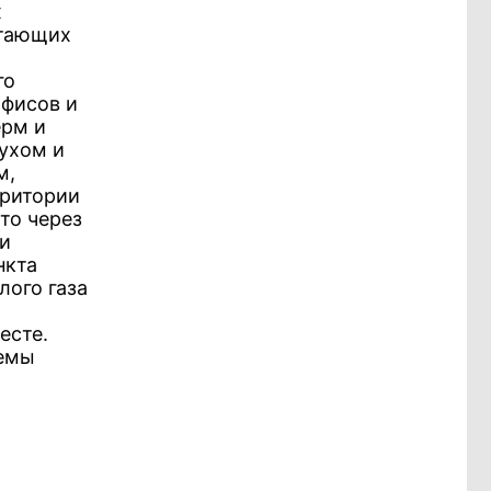
х
отающих
го
офисов и
ерм и
ухом и
м,
рритории
то через
ти
нкта
лого газа
есте.
емы