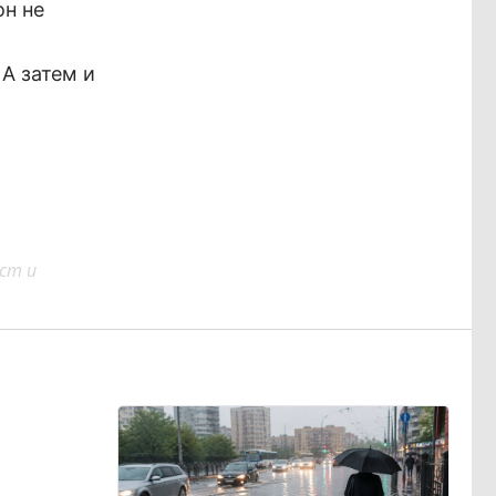
он не
А затем и
ст и