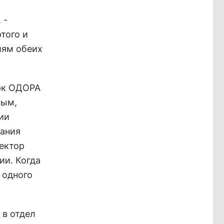
 -
того и
иям обеих
арк ОДОРА
вым,
ии
пания
ректор
ии. Когда
 одного
 в отдел