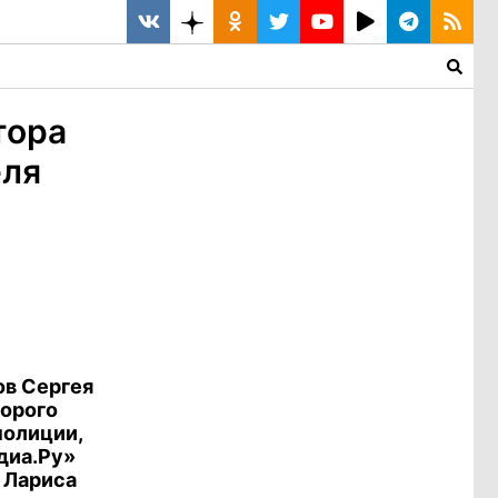
тора
еля
ов Сергея
торого
полиции,
диа.Ру»
 Лариса