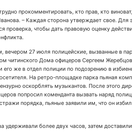
трудно прокомментировать, кто прав, кто виноват,
ванова. – Каждая сторона утверждает свое. Для э
ся проверка, чтобы дать правовую оценку действ
онфликта.
, вечером 27 июля полицейские, вызванные в п
ом читинского Дома офицеров Сергеем Жеребцо
и его же в отдел полиции по подозрению в избиен
посетителя. На ретро-площадке парка пьяная ком
цензурно оскорблять музыкантов. После этого ди
церов попросил коменданта вызвать наряд полиц
стражи порядка, пьяные заявили им, что он избил
а удерживали более двух часов, затем доставили