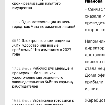
Иванова.
сроки реализации изъятого
имущества
- Сейчас 
сказала И
Одна метеостанция на весь
11:02
проводит
город: как Чита не замечает ливней
сторон к
Электронные квитанции за
Напомним
08:59
ЖКУ: удобство или новые
директор
проблемы? Что изменится с 2027
года
доставил
пьяного 
стала не
Рабочих рук меньше, а
17:03, Вчера
проверок — больше: как
Дома офи
ужесточение миграционного
прибыли 
законодательства бьёт по карману
работодателей
из них.
Жеребцов
Забайкалье готовится к
16:32, Вчера