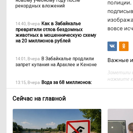
новому учебному году после
полиции.
рекордных вложений
подписыв
изобража
Как в Забайкалье
14:40, Вчера
вовсе исч
превратили отлов бездомных
животных в мошенническую схему
на 20 миллионов рублей
В Забайкалье продлили
14:01, Вчера
Важные и
запрет купания на Арахлее и Кеноне
Заметили 
нажмите кл
Вода за 68 миллионов:
13:15, Вчера
ТГК-14 заплатит государству за
пользование Кеноном и Ингодой
Сейчас на главной
Этно-парк, который до
12:33, Вчера
сих пор не готов, работает почти три
года: что не так с Сухотино?