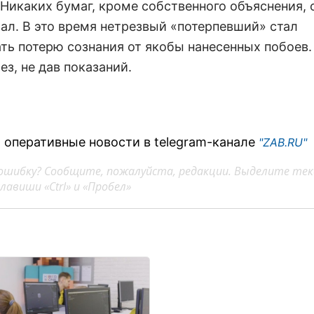
 Никаких бумаг, кроме собственного объяснения, 
ал. В это время нетрезвый «потерпевший» стал
ть потерю сознания от якобы нанесенных побоев. 
ез, не дав показаний.
 оперативные новости в telegram-канале
"ZAB.RU"
ошибку? Сообщите, пожалуйста, редакции. Выделите тек
авиши «Ctrl» и «Пробел»