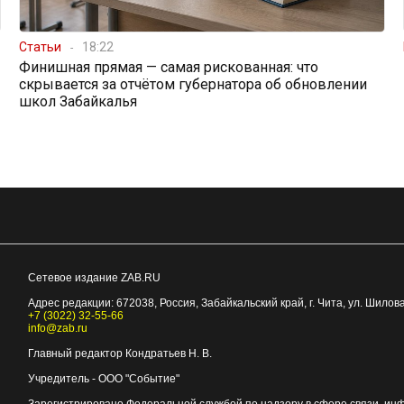
Статьи
18:22
Финишная прямая — самая рискованная: что
скрывается за отчётом губернатора об обновлении
школ Забайкалья
Сетевое издание ZAB.RU
Адрес редакции:
672038
, Россия, Забайкальский край, г.
Чита
,
ул. Шилова
+7 (3022) 32-55-66
info@zab.ru
Главный редактор Кондратьев Н. В.
Учредитель - ООО "Событие"
Зарегистрировано Федеральной службой по надзору в сфере связи, ин