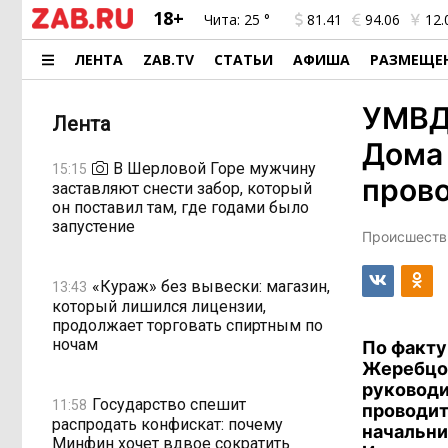
18+
Чита:
25 °
81.41
94.06
12.
ЛЕНТА
ZAB.TV
СТАТЬИ
АФИША
РАЗМЕЩЕ
УМВД:
Лента
Дома 
В Шерловой Горе мужчину
15:15
прово
заставляют снести забор, который
он поставил там, где годами было
запустение
Происшестви
«Кураж» без вывески: магазин,
13:43
который лишился лицензии,
продолжает торговать спиртным по
ночам
По факту
Жеребцов
руководи
Государство спешит
11:58
проводит
распродать конфискат: почему
начальни
Минфин хочет вдвое сократить