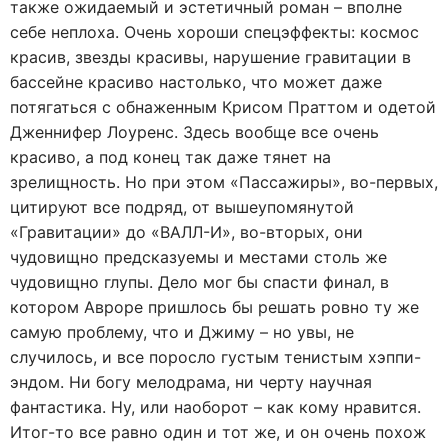
также ожидаемый и эстетичный роман – вполне
себе неплоха. Очень хороши спецэффекты: космос
красив, звезды красивы, нарушение гравитации в
бассейне красиво настолько, что может даже
потягаться с обнаженным Крисом Праттом и одетой
Дженнифер Лоуренс. Здесь вообще все очень
красиво, а под конец так даже тянет на
зрелищность. Но при этом «Пассажиры», во-первых,
цитируют все подряд, от вышеупомянутой
«Гравитации» до «ВАЛЛ-И», во-вторых, они
чудовищно предсказуемы и местами столь же
чудовищно глупы. Дело мог бы спасти финал, в
котором Авроре пришлось бы решать ровно ту же
самую проблему, что и Джиму – но увы, не
случилось, и все поросло густым тенистым хэппи-
эндом. Ни богу мелодрама, ни черту научная
фантастика. Ну, или наоборот – как кому нравится.
Итог-то все равно один и тот же, и он очень похож