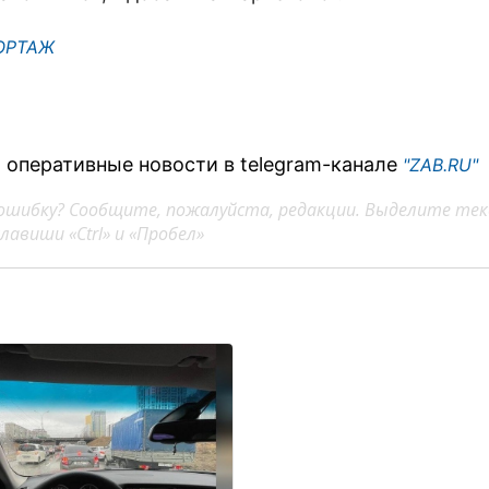
ОРТАЖ
 оперативные новости в telegram-канале
"ZAB.RU"
ошибку? Сообщите, пожалуйста, редакции. Выделите тек
авиши «Ctrl» и «Пробел»