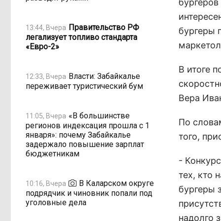
бургеров
интересе
Правительство РФ
13:44, Вчера
бургеры 
легализует топливо стандарта
маркетол
«Евро-2»
В итоге 
Власти: Забайкалье
12:33, Вчера
скоростн
переживает туристический бум
Вера Ива
«В большинстве
11:05, Вчера
По слова
регионов индексация прошла с 1
января»: почему Забайкалье
того, пр
задержало повышение зарплат
бюджетникам
- Конкурс
тех, кто 
В Каларском округе
10:16, Вчера
бургеры 
подрядчик и чиновник попали под
уголовные дела
присутст
надолго з