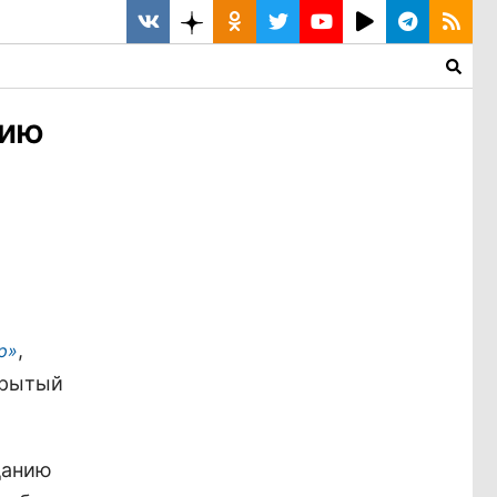
нию
,
р»
крытый
данию