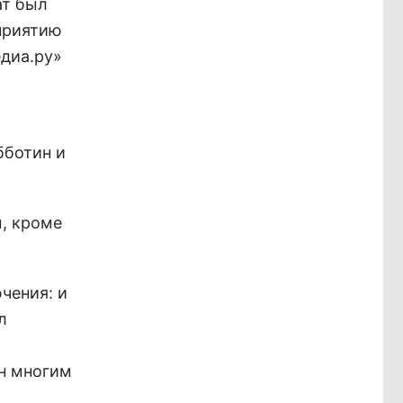
ат был
приятию
диа.ру»
бботин и
, кроме
чения: и
л
н многим