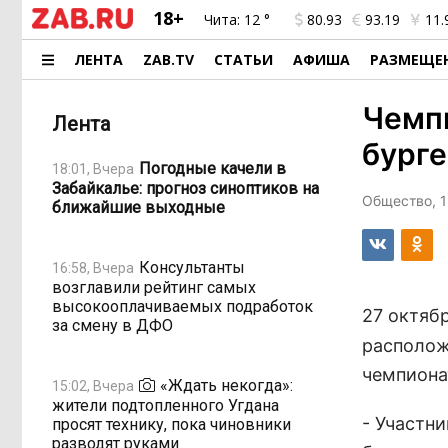
18+
Чита:
12 °
80.93
93.19
11.
ЛЕНТА
ZAB.TV
СТАТЬИ
АФИША
РАЗМЕЩЕ
Чемп
Лента
бурге
Погодные качели в
18:01, Вчера
Забайкалье: прогноз синоптиков на
Общество, 1
ближайшие выходные
Консультанты
16:58, Вчера
возглавили рейтинг самых
высокооплачиваемых подработок
27 октяб
за смену в ДФО
располож
чемпиона
«Ждать некогда»:
15:02, Вчера
жители подтопленного Угдана
- Участн
просят технику, пока чиновники
разводят руками