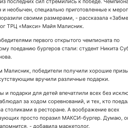
 из последних сил стремились к победе. Чемпион
н и необычен, специально приготовленные к меро
поразили своими размерами, - рассказала «Забме
ог ТРЦ «Макси» Майя Малисник.
победителями первого открытого чемпионата по
ому поеданию бургеров стали: студент Никита Су
нова.
м Малисник, победители получили хорошие призы
исутствующим вручили различные подарки.
ы и подарки для детей впечатлили всех без исклю
наблюдал за ходом соревнований, и тех, кто поеда
за столиками в ресторане. А воображение всех
вующих просто поразил МАКСИ-бургер. Думаю, о
апомнится, - добавила маркетолог.