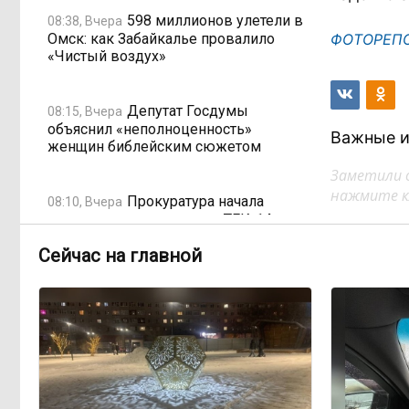
598 миллионов улетели в
08:38, Вчера
Омск: как Забайкалье провалило
ФОТОРЕП
«Чистый воздух»
Депутат Госдумы
08:15, Вчера
объяснил «неполноценность»
Важные и
женщин библейским сюжетом
Заметили 
нажмите кл
Прокуратура начала
08:10, Вчера
проверку из-за раскопок ТГК-14
Сейчас на главной
Когда ждать денег?
19:02, 5 августа
Забайкалье — в списке регионов,
где бюджетники могут остаться без
выплат
«Их масштаб может
17:30, 5 августа
превысить весь наш опыт»: Осипов