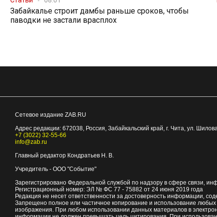
Забайкалье строит дамбы раньше сроков, чтобы
паводки не застали врасплох
Сетевое издание ZAB.RU
Адрес редакции:
672038
, Россия, Забайкальский край, г.
Чита
,
ул. Шилова
+7 (3022) 32-55-66
info@zab.ru
Главный редактор Кондратьев Н. В.
Учредитель - ООО "Событие"
Зарегистрировано Федеральной службой по надзору в сфере связи, ин
Регистрационный номер: ЭЛ № ФС 77 - 75882 от 24 июня 2019 года
Редакция не несет ответственности за достоверность информации, со
Запрещено полное или частичное копирование и использование любых м
изображения. При любом использовании данных материалов в электро
информации не должен превышать цель цитирования. При использован