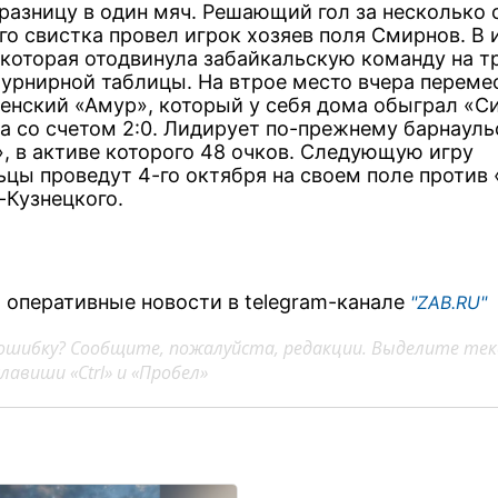
 разницу в один мяч. Решающий гол за несколько 
го свистка провел игрок хозяев поля Смирнов. В 
1, которая отодвинула забайкальскую команду на 
турнирной таблицы. На втрое место вчера переме
енский «Амур», который у себя дома обыграл «С
ка со счетом 2:0. Лидирует по-прежнему барнауль
, в активе которого 48 очков. Следующую игру
ьцы проведут 4-го октября на своем поле против 
-Кузнецкого.
 оперативные новости в telegram-канале
"ZAB.RU"
ошибку? Сообщите, пожалуйста, редакции. Выделите тек
авиши «Ctrl» и «Пробел»