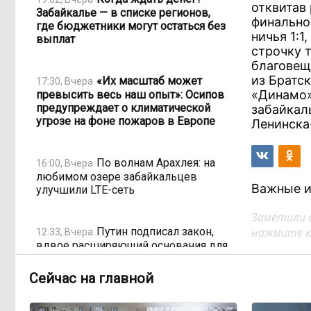
отквитав
Забайкалье — в списке регионов,
финально
где бюджетники могут остаться без
ничья 1:
выплат
строчку 
благовещ
из Братс
«Их масштаб может
17:30, Вчера
«Динамо»
превысить весь наш опыт»: Осипов
предупреждает о климатической
забайкал
угрозе на фоне пожаров в Европе
Ленинска
По волнам Арахлея: на
16:00, Вчера
любимом озере забайкальцев
Важные и
улучшили LTE-сеть
Заметили 
Путин подписал закон,
нажмите кл
12:33, Вчера
вдвое расширяющий основания для
выдворения мигрантов
Сейчас на главной
Читинская
12:32, Вчера