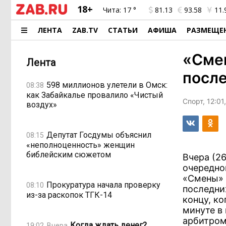
18+
Чита:
17 °
81.13
93.58
11.
ЛЕНТА
ZAB.TV
СТАТЬИ
АФИША
РАЗМЕЩЕ
«Смен
Лента
после
598 миллионов улетели в Омск:
08:38
как Забайкалье провалило «Чистый
Спорт, 12:01
воздух»
Депутат Госдумы объяснил
08:15
«неполноценность» женщин
библейским сюжетом
Вчера (2
очередно
«Смены» 
Прокуратура начала проверку
08:10
последни
из-за раскопок ТГК-14
концу, ко
минуте в
арбитром
Когда ждать денег?
19:02, Вчера