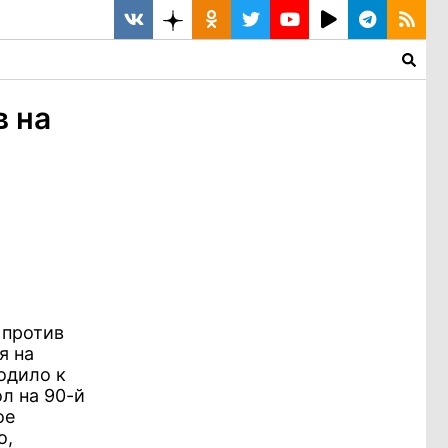
в на
 против
я на
одило к
л на 90-й
ое
о,