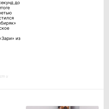
секунд до
итоге
третью
стился
ибиряк»
ское
«Зари» из
ст и