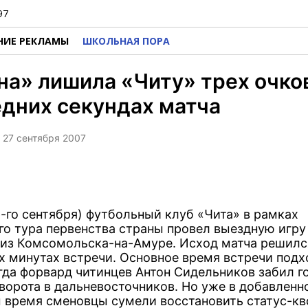
97
НИЕ РЕКЛАМЫ
ШКОЛЬНАЯ ПОРА
а» лишила «Читу» трех очко
дних секундах матча
, 27 сентября 2007
6-го сентября) футбольный клуб «Чита» в рамках
го тура первенства страны провел выездную игру
из Комсомольска-на-Амуре. Исход матча решилс
х минутах встречи. Основное время встречи подх
гда форвард читинцев Антон Сидельников забил го
 ворота в дальневосточников. Но уже в добавленн
 время сменовцы сумели восстановить статус-кв