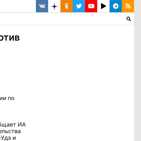
отив
ии по
общает ИА
ельства
-Удэ и