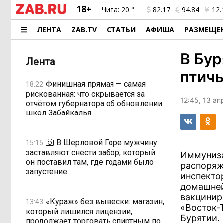
18+
Чита:
20 °
82.17
94.84
12.
ЛЕНТА
ZAB.TV
СТАТЬИ
АФИША
РАЗМЕЩЕ
В Бур
Лента
птичь
Финишная прямая — самая
18:22
рискованная: что скрывается за
12:45, 13 а
отчётом губернатора об обновлении
школ Забайкалья
В Шерловой Горе мужчину
15:15
заставляют снести забор, который
Иммуниза
он поставил там, где годами было
распоряж
запустение
инспектор
домашней
вакцинир
«Кураж» без вывески: магазин,
13:43
«Восток-
который лишился лицензии,
Бурятии. 
продолжает торговать спиртным по