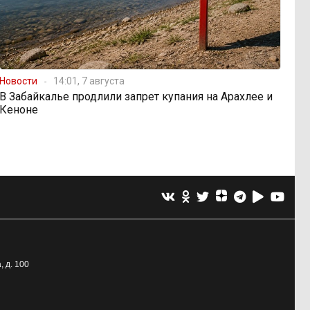
Новости
14:01, 7 августа
В Забайкалье продлили запрет купания на Арахлее и
Кеноне
, д. 100