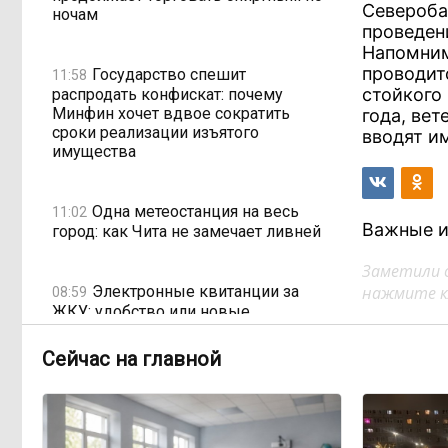
Северобай
ночам
проведен
Напомним
проводит
Государство спешит
11:58
стойкого 
распродать конфискат: почему
Минфин хочет вдвое сократить
года, ве
сроки реализации изъятого
вводят и
имущества
Одна метеостанция на весь
11:02
Важные и
город: как Чита не замечает ливней
Заметили 
Электронные квитанции за
нажмите кл
08:59
ЖКУ: удобство или новые
проблемы? Что изменится с 2027
года
Сейчас на главной
Рабочих рук меньше, а
17:03, Вчера
проверок — больше: как