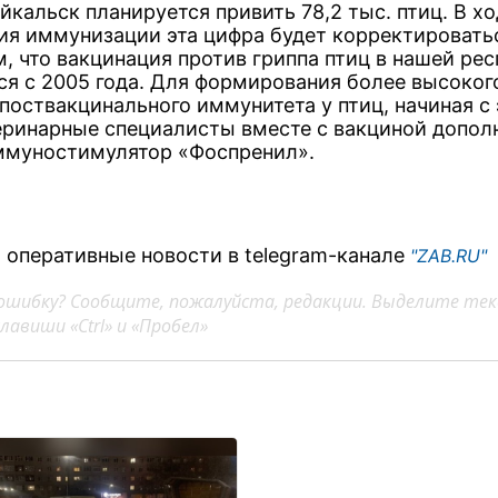
кальск планируется привить 78,2 тыс. птиц. В хо
ия иммунизации эта цифра будет корректировать
, что вакцинация против гриппа птиц в нашей ре
ся с 2005 года. Для формирования более высоког
поствакцинального иммунитета у птиц, начиная с 
теринарные специалисты вместе с вакциной допол
ммуностимулятор «Фоспренил».
 оперативные новости в telegram-канале
"ZAB.RU"
ошибку? Сообщите, пожалуйста, редакции. Выделите тек
авиши «Ctrl» и «Пробел»