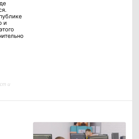
де
ся.
спублике
о и
этого
нительно
ст и