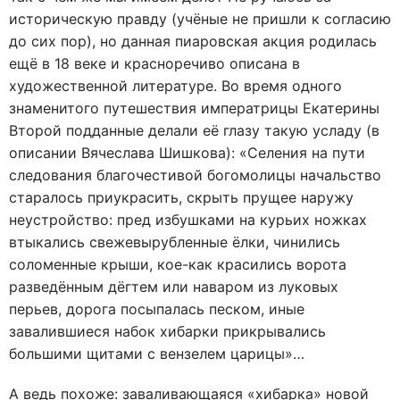
историческую правду (учёные не пришли к согласию
до сих пор), но данная пиаровская акция родилась
ещё в 18 веке и красноречиво описана в
художественной литературе. Во время одного
знаменитого путешествия императрицы Екатерины
Второй подданные делали её глазу такую усладу (в
описании Вячеслава Шишкова): «Селения на пути
следования благочестивой богомолицы начальство
старалось приукрасить, скрыть прущее наружу
неустройство: пред избушками на курьих ножках
втыкались свежевырубленные ёлки, чинились
соломенные крыши, кое-как красились ворота
разведённым дёгтем или наваром из луковых
перьев, дорога посыпалась песком, иные
завалившиеся набок хибарки прикрывались
большими щитами с вензелем царицы»…
А ведь похоже: заваливающаяся «хибарка» новой