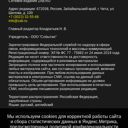
Сетевое издание ZAB.RU
Адрес редакции:
672038
, Россия, Забайкальский край, г.
Чита
,
ул.
Шилова, д. 100
+7 (3022) 32-55-66
info@zab.ru
Главный редактор Кондратьев Н. В.
Учредитель - ООО "Событие"
Зарегистрировано Федеральной службой по надзору в сфере
связи, информационных технологий и массовых коммуникаций.
Регистрационный номер: ЭЛ № ФС 77 - 75882 от 24 июня 2019 года
Редакция не несет ответственности за достоверность
информации, содержащейся в рекламных материалах
Запрещено полное или частичное копирование и использование
любых материалов сайта, как составных произведений, включая
тексты и изображения. При любом использовании данных
материалов в электронных СМИ, ссылка на данный сайт
обязательна. Объем цитирования информации не должен
превышать цель цитирования. При использовании в печатных
СМИ, необходимо письменное разрешение редакции.
Территория распространения: Российская Федерация,
зарубежные страны
Языки: русский, английский
Политика в отношении обработки персональных данных
Мы используем cookies для корректной работы сайта
© 2007 - 2026
Портал Читы и Забайкальского края
и сбора статистических данных в Яндекс.Метрика,
предусмотренных
политикой конфиденциальности