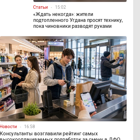
Статьи
15:02
«Ждать некогда»: жители
подтопленного Угдана просят технику,
пока чиновники разводят руками
Новости
16:58
Консультанты возглавили рейтинг самых
высокооплачиваемых подработок за смену в ДФО