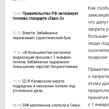
Как сооб
Правительство РФ легализует
13:44
замсекре
топливо стандарта «Евро-2»
что депу
запрете 
Власти: Забайкалье
12:33
большая 
переживает туристический бум
люди под
окончате
«В большинстве регионов
11:05
позволит
индексация прошла с 1 января»:
почему Забайкалье задержало
повышение зарплат бюджетникам
Правител
о запрете
В Каларском округе
10:16
этому до
подрядчик и чиновник попали под
предполаг
уголовные дела
принятия 
с 1 январ
598 миллионов улетели в Омск:
08:38