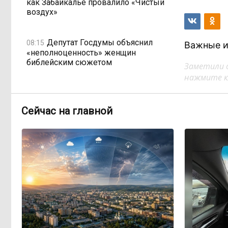
как Забайкалье провалило «Чистый
воздух»
Депутат Госдумы объяснил
08:15
Важные и
«неполноценность» женщин
библейским сюжетом
Заметили 
нажмите кл
Прокуратура начала проверку
08:10
из-за раскопок ТГК-14
Сейчас на главной
Когда ждать денег?
19:02, Вчера
Забайкалье — в списке регионов,
где бюджетники могут остаться без
выплат
«Их масштаб может
17:30, Вчера
превысить весь наш опыт»: Осипов
предупреждает о климатической
угрозе на фоне пожаров в Европе