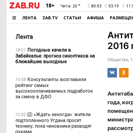
18+
Чита:
20 °
80.93
93.19
11.
ЛЕНТА
ZAB.TV
СТАТЬИ
АФИША
РАЗМЕЩЕ
Антит
Лента
2016 
Погодные качели в
18:01
Забайкалье: прогноз синоптиков на
Общество, 1
ближайшие выходные
Консультанты возглавили
16:58
рейтинг самых
высокооплачиваемых подработок
Антитаба
за смену в ДФО
года, ко
помещени
«Ждать некогда»: жители
15:02
министра
подтопленного Угдана просят
технику, пока чиновники разводят
рассмотр
руками