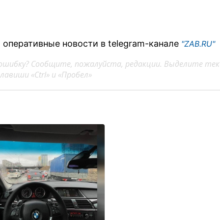
 оперативные новости в telegram-канале
"ZAB.RU"
ошибку? Сообщите, пожалуйста, редакции. Выделите тек
авиши «Ctrl» и «Пробел»