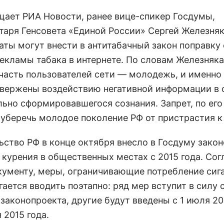
щает РИА Новости, ранее вице-спикер Госдумы,
таря Генсовета «Единой России» Сергей Железняк
таты могут внести в антитабачный закон поправку
рекламы табака в интернете. По словам Железняка
часть пользователей сети — молодежь, и именн
вержены воздействию негативной информации в 
льно сформировавшегося сознания. Запрет, по его
 уберечь молодое поколение РФ от пристрастия к
ьство РФ в конце октября внесло в Госдуму зако
 курения в общественных местах с 2015 года. Сог
кументу, меры, ограничивающие потребление сига
ается вводить поэтапно: ряд мер вступит в силу 
законопроекта, другие будут введены с 1 июля 20
я 2015 года.