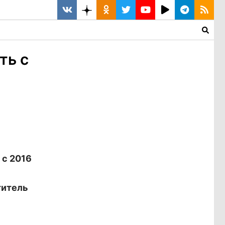
ть с
 с 2016
титель