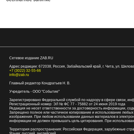
Сетевое издание ZAB.RU
Адрес редакции:
672038
, Россия, Забайкальский край, г.
Чита
,
ул. Шилова
+7 (3022) 32-55-66
info@zab.ru
Главный редактор Кондратьев Н. В.
Учредитель - ООО "Событие"
Зарегистрировано Федеральной службой по надзору в сфере связи, ин
Регистрационный номер: ЭЛ № ФС 77 - 75882 от 24 июня 2019 года
Редакция не несет ответственности за достоверность информации, со
Запрещено полное или частичное копирование и использование любых м
изображения. При любом использовании данных материалов в электро
информации не должен превышать цель цитирования. При использован
Территория распространения: Российская Федерация, зарубежные стр
Языки: русский, английский