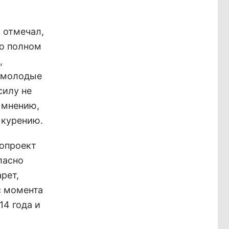
 отмечал,
 о полном
,
о молодые
силу не
 мнению,
 курению.
нопроект
ласно
рет,
с момента
14 года и