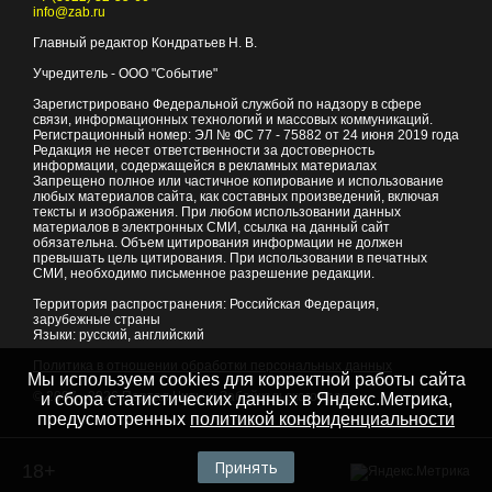
info@zab.ru
Главный редактор Кондратьев Н. В.
Учредитель - ООО "Событие"
Зарегистрировано Федеральной службой по надзору в сфере
связи, информационных технологий и массовых коммуникаций.
Регистрационный номер: ЭЛ № ФС 77 - 75882 от 24 июня 2019 года
Редакция не несет ответственности за достоверность
информации, содержащейся в рекламных материалах
Запрещено полное или частичное копирование и использование
любых материалов сайта, как составных произведений, включая
тексты и изображения. При любом использовании данных
материалов в электронных СМИ, ссылка на данный сайт
обязательна. Объем цитирования информации не должен
превышать цель цитирования. При использовании в печатных
СМИ, необходимо письменное разрешение редакции.
Территория распространения: Российская Федерация,
зарубежные страны
Языки: русский, английский
Политика в отношении обработки персональных данных
Мы используем cookies для корректной работы сайта
© 2007 - 2026
Портал Читы и Забайкальского края
и сбора статистических данных в Яндекс.Метрика,
предусмотренных
политикой конфиденциальности
Принять
18+